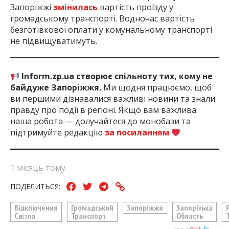
Запоріжжі
змінилась
вартість проїзду у
громадському транспорті. Водночас вартість
безготівкової оплати у комунальному транспорті
не підвищуватимуть.
Inform.zp.ua створює спільноту тих, кому не
байдуже Запоріжжя.
Ми щодня працюємо, щоб
ви першими дізнавалися важливі новини та знали
правду про події в регіоні. Якщо вам важлива
наша робота — долучайтеся до монобази та
підтримуйте редакцію
за посиланням
1 місяць тому
ПОДЕЛИТЬСЯ:
Відключення
Громадський
Запоріжжя
Запорізька
Світла
Транспорт
Область