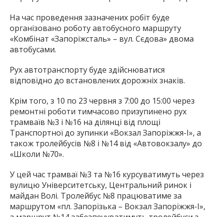
На час проведення зазначених робіт буде
організовано роботу автобусного маршруту
«Комбінат «Запоріжсталь» – вул. Сєдова» двома
автобусами.
Рух автотранспорту буде здійснюватися
відповідно до встановлених дорожніх знаків.
Крім того, з 10 по 23 червня з 7:00 до 15:00 через
ремонтні роботи тимчасово призупинено рух
трамваїв №3 і №16 на ділянці від площі
Транспортної до зупинки «Вокзал Запоріжжя-І», а
також тролейбусів №8 і №14 від «Автовокзалу» до
«Школи №70».
У цей час трамваї №3 та №16 курсуватимуть через
вулицю Університетську, Центральний ринок і
майдан Волі. Тролейбус №8 працюватиме за
маршрутом «пл. Запорізька – Вокзал Запоріжжя-І»,