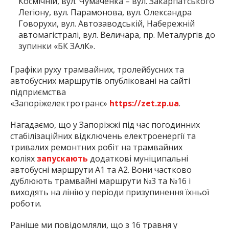
Космічній, вул. Чумаченка – вул. Закарпатського
Легіону, вул. Парамонова, вул. Олександра
Говорухи, вул. Автозаводській, Набережній
автомагістралі, вул. Величара, пр. Металургів до
зупинки «БК ЗАлК».
Графіки руху трамвайних, тролейбусних та
автобусних маршрутів опубліковані на сайті
підприємства
«Запоріжелектротранс»
https://zet.zp.ua
.
Нагадаємо, що у Запоріжжі під час погодинних
стабілізаційних відключень електроенергії та
тривалих ремонтних робіт на трамвайних
коліях
запускають
додаткові муніципальні
автобусні маршрути А1 та А2. Вони частково
дублюють трамвайні маршрути №3 та №16 і
виходять на лінію у періоди призупинення їхньої
роботи.
Раніше ми повідомляли, що з 16 травня у