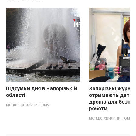
Підсумки дня в Запорізькій
Запорізькі журна
області
отримають детек
дронів для безпе
менше хвилини тому
роботи
менше хвилини тому