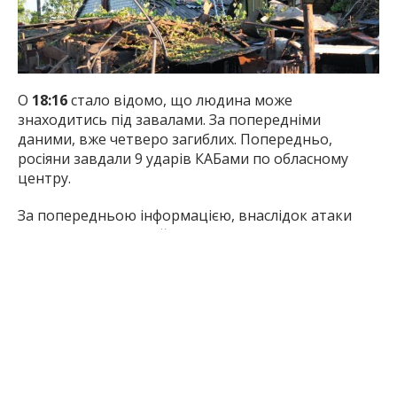
О
18:16
стало відомо, що людина може
знаходитись під завалами. За попередніми
даними, вже четверо загиблих. Попередньо,
росіяни завдали 9 ударів КАБами по обласному
центру.
За попередньою інформацією, внаслідок атаки
загинули двоє людей. Також наразі відомо про
щонайменше п’ятьох травмованих, яким
надається необхідна допомога.