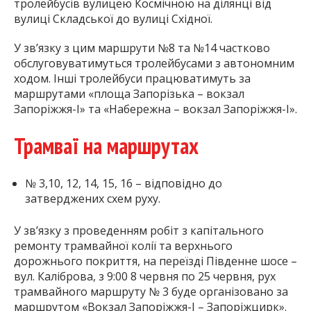
тролейбусів вулицею Космічною на ділянці від
вулиці Складської до вулиці Східної.
У зв’язку з цим маршрути №8 та №14 частково
обслуговуватимуться тролейбусами з автономним
ходом. Інші тролейбуси працюватимуть за
маршрутами «площа Запорізька – вокзал
Запоріжжя-I» та «Набережна – вокзал Запоріжжя-I».
Трамваї на маршрутах
№ 3,10, 12, 14, 15, 16 – відповідно до
затверджених схем руху.
У зв’язку з проведенням робіт з капітального
ремонту трамвайної колії та верхнього
дорожнього покриття, на переїзді Південне шосе –
вул. Каліброва, з 9:00 8 червня по 25 червня, рух
трамвайного маршруту № 3 буде організовано за
маршрутом «Вокзал Запоріжжя-І – Запоріжцирк».