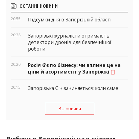
Бічні
ОСТАННІ НОВИНИ
віджети
20:55
Підсумки дня в Запорізькій області
20:38
Запорізькі журналісти отримають
детектори дронів для безпечнішої
роботи
20:20
Росія б’є по бізнесу: чи вплине це на
ціни й асортимент у Запоріжжі
20:15
Запорізька Січ зачиняється: коли саме
Всі новини
Вибухи в Запоріжжі: над містом