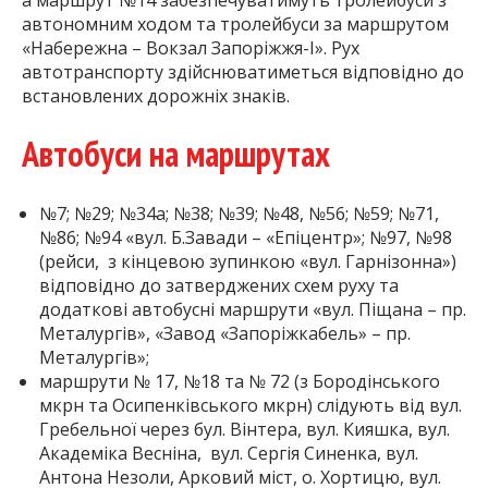
а маршрут №14 забезпечуватимуть тролейбуси з
автономним ходом та тролейбуси за маршрутом
«Набережна – Вокзал Запоріжжя-І». Рух
автотранспорту здійснюватиметься відповідно до
встановлених дорожніх знаків.
Автобуси на маршрутах
№7; №29; №34а; №38; №39; №48, №56; №59; №71,
№86; №94 «вул. Б.Завади – «Епіцентр»; №97, №98
(рейси, з кінцевою зупинкою «вул. Гарнізонна»)
відповідно до затверджених схем руху та
додаткові автобусні маршрути «вул. Піщана – пр.
Металургів», «Завод «Запоріжкабель» – пр.
Металургів»;
маршрути № 17, №18 та № 72 (з Бородінського
мкрн та Осипенківського мкрн) слідують від вул.
Гребельної через бул. Вінтера, вул. Кияшка, вул.
Академіка Весніна, вул. Сергія Синенка, вул.
Антона Незоли, Арковий міст, о. Хортицю, вул.