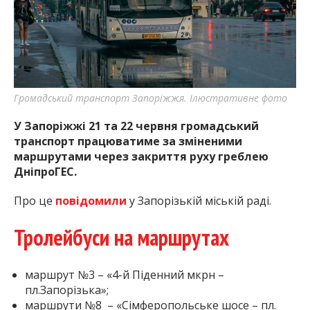
найважливішу інформацію про події
міста Запоріжжя та області.
Громадський транспорт Запоріжжя. Ілюстративне фото
У Запоріжжі 21 та 22 червня громадський
транспорт працюватиме за зміненими
маршрутами через закриття руху греблею
ДніпроГЕС.
Про це
повідомили
у Запорізькій міській раді.
Тролейбуси на маршрутах
маршрут №3 – «4-й Піденний мкрн –
пл.Запорізька»;
маршрути №8 – «Сімферопольське шосе – пл.