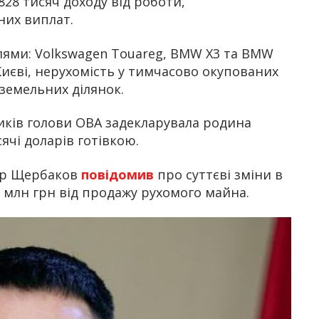
28 тисяч доходу від роботи,
них виплат.
лями: Volkswagen Touareg, BMW X3 та BMW
 Києві, нерухомість у тимчасово окупованих
 земельних ділянок.
иків голови ОВА задекларувала родина
чі доларів готівкою.
ндр Щербаков
повідомив
про суттєві зміни в
5 млн грн від продажу рухомого майна.