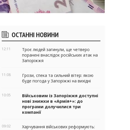
ічні
ОСТАННІ НОВИНИ
віджети
12:11
Троє людей загинули, ще четверо
поранені внаслідок російських атак на
Запоріжжя
11:08
Грози, спека та сильний вітер: якою
буде погода у Запоріжжі на вихідні
10:05
Військовим із Запоріжжя доступні
нові знижки в «Армія+»: до
програми долучилися три
компанії
09:02
Харчування військових реформують: