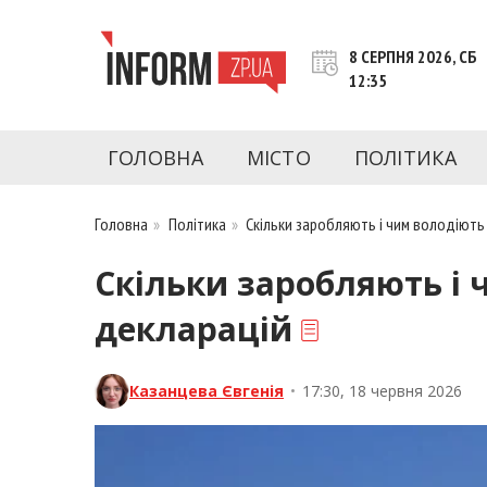
Перейти
до
8 СЕРПНЯ 2026, СБ
контенту
12:35
inform.zp.ua
INFORM.ZP.UA – це інформаційний портал 
економіки, культури, криміналу, подій, 
ГОЛОВНА
МІСТО
ПОЛІТИКА
Запоріжжя та Запорізької області на день. 
чесну аналітику. Ми дуже цінуємо наших чита
Головна
»
Політика
»
Скільки заробляють і чим володіють
Скільки заробляють і 
декларацій
Казанцева Євгенія
•
17:30, 18 червня 2026