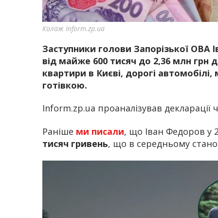
Колаж Inform.zp.ua
Заступники голови Запорізької ОВА І
від майже 600 тисяч до 2,36 млн грн 
квартири в Києві, дорогі автомобілі,
готівкою.
Inform.zp.ua проаналізував декларації 
Раніше
ми писали
, що Іван Федоров у
тисяч гривень
, що в середньому стано