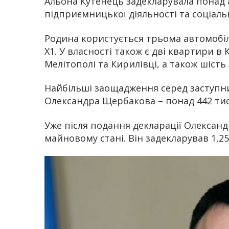
Альона Кутенець задекларувала понад 8
підприємницької діяльності та соціаль
Родина користується трьома автомобі
X1. У власності також є дві квартири в
Мелітополі та Кирилівці, а також шість
Найбільші заощадження серед заступн
Олександра Щербакова – понад 442 тися
Уже після подання декларації Олекса
майновому стані. Він задекларував 1,2