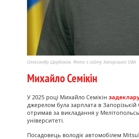
Олександр Щербаков. Фото з сайту Запорізької ОВА
Михайло Семікін
У 2025 році Михайло Семікін
задеклар
джерелом була зарплата в Запорізькій 
отримав за викладання у Мелітопольс
університеті.
Посадовець володіє автомобілем Mitsub