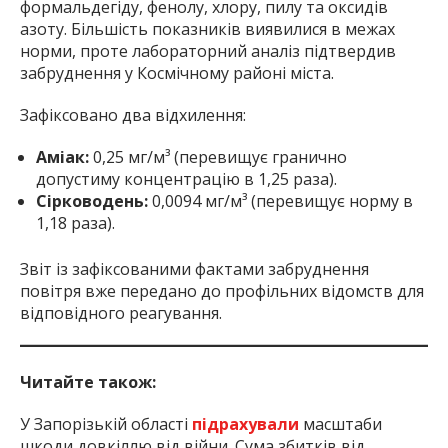
формальдегіду, фенолу, хлору, пилу та оксидів
азоту. Більшість показників виявилися в межах
норми, проте лабораторний аналіз підтвердив
забруднення у Космічному районі міста.
Зафіксовано два відхилення:
Аміак:
0,25 мг/м³ (перевищує гранично
допустиму концентрацію в 1,25 раза).
Сірководень:
0,0094 мг/м³ (перевищує норму в
1,18 раза).
Звіт із зафіксованими фактами забруднення
повітря вже передано до профільних відомств для
відповідного реагування.
Читайте також:
У Запорізькій області
підрахували
масштаби
шкоди довкіллю від війни. Сума збитків від