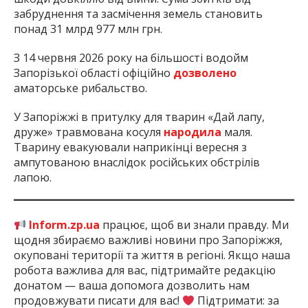
забруднення та засмічення земель становить
понад 31 млрд 977 млн грн.
З 14 червня 2026 року на більшості водойм
Запорізької області офіційно
дозволено
аматорське рибальство.
У Запоріжжі в притулку для тварин «Дай лапу,
друже» травмована косуля
народила
маля.
Тварину евакуювали наприкінці вересня з
ампутованою внаслідок російських обстрілів
лапою.
Inform.zp.ua
працює, щоб ви знали правду. Ми
щодня збираємо важливі новини про Запоріжжя,
окуповані території та життя в регіоні. Якщо наша
робота важлива для вас, підтримайте редакцію
донатом — ваша допомога дозволить нам
продовжувати писати для вас!
Підтримати: за