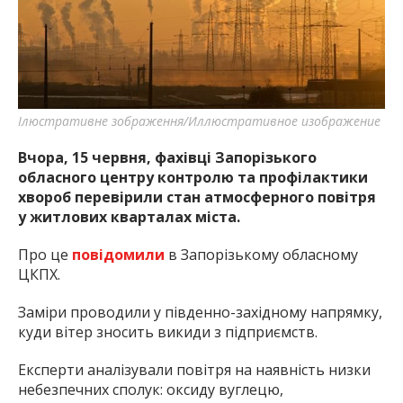
найважливішу інформацію про події
міста Запоріжжя та області.
Ілюстративне зображення/Иллюстративное изображение
Вчора, 15 червня, фахівці Запорізького
обласного центру контролю та профілактики
хвороб перевірили стан атмосферного повітря
у житлових кварталах міста.
Про це
повідомили
в Запорізькому обласному
ЦКПХ.
Заміри проводили у південно-західному напрямку,
куди вітер зносить викиди з підприємств.
Експерти аналізували повітря на наявність низки
небезпечних сполук: оксиду вуглецю,