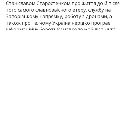
Станіславом Старостенком про життя до й після
того самого славнозвісного етеру, службу на
Запорізькому напрямку, роботу з дронами, а
також про те, чому Україна нерідко програє
інформаційну боротьбу навколо мобілізації та
російських фейків.
Станіслав Старостенко. Фотоілюстрація Inform.zp.ua