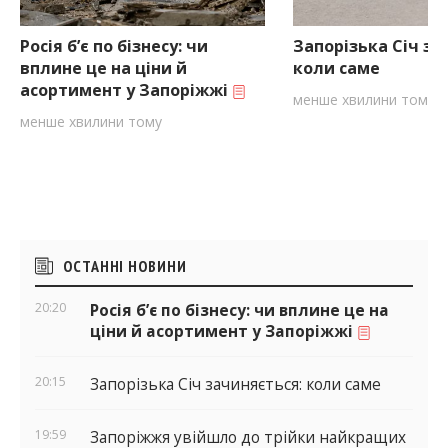
Росія б’є по бізнесу: чи
Запорізька Січ за
вплине це на ціни й
коли саме
асортимент у Запоріжжі
менше хвилини тому
менше хвилини тому
Бічні
ОСТАННІ НОВИНИ
віджети
20:20
Росія б’є по бізнесу: чи вплине це на
ціни й асортимент у Запоріжжі
20:15
Запорізька Січ зачиняється: коли саме
19:59
Запоріжжя увійшло до трійки найкращих