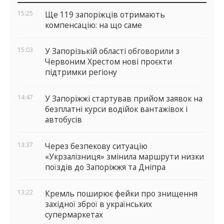
ОСТАННІ НОВИНИ
віджети
15:25
Ще 119 запоріжців отримають
компенсацію: на що саме
15:03
У Запорізькій області обговорили з
Червоним Хрестом нові проєкти
підтримки регіону
14:47
У Запоріжжі стартував прийом заявок на
безплатні курси водійок вантажівок і
автобусів
13:37
Через безпекову ситуацію
«Укрзалізниця» змінила маршрути низки
поїздів до Запоріжжя та Дніпра
13:22
Кремль поширює фейки про знищення
західної зброї в українських