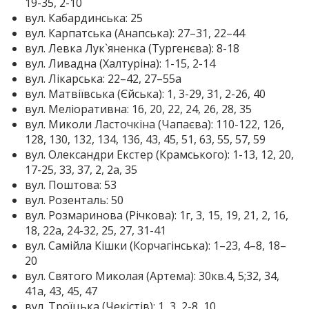
19-35, 2-10
вул. Кабардинська: 25
вул. Карпатська (Анапська): 27–31, 22–44
вул. Левка Лук`яненка (Тургенєва): 8-18
вул. Ливадна (Халтуріна): 1-15, 2-14
вул. Лікарська: 22–42, 27–55а
вул. Матвіївська (Єйська): 1, 3-29, 31, 2-26, 40
вул. Меліоративна: 16, 20, 22, 24, 26, 28, 35
вул. Миколи Ласточкіна (Чапаєва): 110-122, 126,
128, 130, 132, 134, 136, 43, 45, 51, 63, 55, 57, 59
вул. Олександри Екстер (Крамського): 1-13, 12, 20,
17-25, 33, 37, 2, 2а, 35
вул. Поштова: 53
вул. Розенталь: 50
вул. Розмаринова (Річкова): 1г, 3, 15, 19, 21, 2, 16,
18, 22а, 24-32, 25, 27, 31-41
вул. Самійла Кішки (Корчагінська): 1–23, 4–8, 18–
20
вул. Святого Миколая (Артема): 30кв.4, 5;32, 34,
41а, 43, 45, 47
вул. Троїцька (Чекістів): 1, 3, 2-8, 10