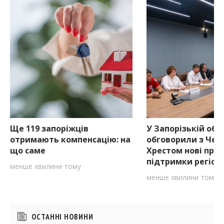
Ще 119 запоріжців
У Запорізькій обл
отримають компенсацію: на
обговорили з Че
що саме
Хрестом нові про
підтримки регіон
менше хвилини тому
менше хвилини тому
Бічні