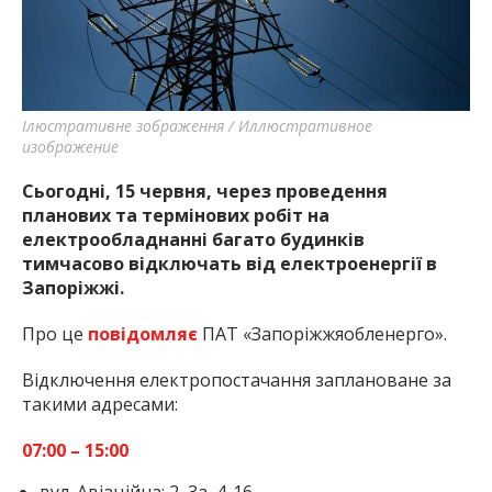
найважливішу інформацію про події
міста Запоріжжя та області.
Ілюстративне зображення / Иллюстративное
изображение
Сьогодні, 15 червня, через проведення
планових та термінових робіт на
електрообладнанні багато будинків
тимчасово відключать від електроенергії в
Запоріжжі.
Про це
повідомляє
ПАТ «Запоріжжяобленерго».
Відключення електропостачання заплановане за
такими адресами:
07:00 – 15:00
вул. Авіаційна: 2, 3а, 4-16