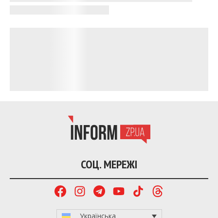
постраждали від російської агресії. Зокрема,
фінансову підтримку можуть отримати й
прифронтові громади Запорізької області.
Господарський суд Запорізької області
задовольнив
позов щодо відшкодування шкоди,
завданої території ландшафтного заказника
місцевого значення «Балка Ручаївська».
Міністерство закордонних справ України
заявило
про чергову хвилю маніпуляцій щодо програм
співробітництва у сфері біологічної безпеки та
громадського здоров’я. Тема «біолабораторій» є
елементом російської пропаганди, яка
неодноразово використовувалася раніше та
спростовувалася на міжнародному рівні.
У межах комплексної трансформації системи
військової служби в Україні
запроваджено
механізм fast track повернення
військовослужбовців із самовільного залишення