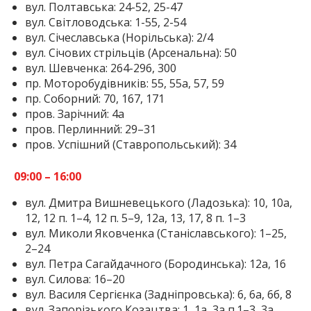
вул. Полтавська: 24-52, 25-47
вул. Світловодська: 1-55, 2-54
вул. Січеславська (Норільська): 2/4
вул. Січових стрільців (Арсенальна): 50
вул. Шевченка: 264-296, 300
пр. Моторобудівників: 55, 55а, 57, 59
пр. Соборний: 70, 167, 171
пров. Зарічний: 4а
пров. Перлинний: 29–31
пров. Успішний (Ставропольський): 34
09:00 – 16:00
вул. Дмитра Вишневецького (Ладозька): 10, 10а,
12, 12 п. 1–4, 12 п. 5–9, 12а, 13, 17, 8 п. 1–3
вул. Миколи Яковченка (Станіславського): 1–25,
2–24
вул. Петра Сагайдачного (Бородинська): 12а, 16
вул. Силова: 16–20
вул. Василя Сергієнка (Задніпровська): 6, 6а, 6б, 8
вул. Запорізького Козацтва: 1, 1а, 3а п.1–3, 3а