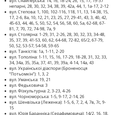
вул. Снайперська: 14, 16, 18-24, 26, 15, 17, 19-37
непарні, 28, 30, 32, 34, 38, 39, 42а, 44, 1, 1а-17, 2-12
вул. Степова: 1, 100, 102-116, 118, 11, 13, 14-38, 15,
17, 2-6, 8а, 10, 12, 21, 23, 25, 27, 29-41, 43, 3, 40, 42,
45-63, 44, 46, 5, 50, 52, 54, 56, 58, 60, 5а, 62-68, 67-
81, 7, 70, 72, 74-98, 7а, 9
вул. Столярна: 1-29, 31, 2-26, 28, 30, 32, 33, 34-48,
35, 37, 39, 41-53, 60, 62, 64-68, 72-82, 65/2, 67-79,
50, 52, 53-57, 54-58, 59-65
вул. Танкістів: 1а, 1-11, 2-20
вул. Тополіна: 1-11, 15, 16, 17-29, 18-28, 31, 32, 33,
34, 34а, 35, 35а, 37, 41, 39, 39а, 4-14, 14а, 43
вул. Української діаспори (Броненосця
“Потьомкін”): 1, 3, 2
вул. Уманська: 19, 21
вул. Федьковича: 3
вул. Фізкультурна: 2, 3-23, 4-26
вул. Чорноморська: 1-5, 9-17, 2-14, 2б
вул. Шенвізька (Леженка): 1-5, 6, 7, 2, 4, 7в, 7с, 9-
15
вул. Юрія Баранніка (Серафимовича): 14/2, 16, 18,