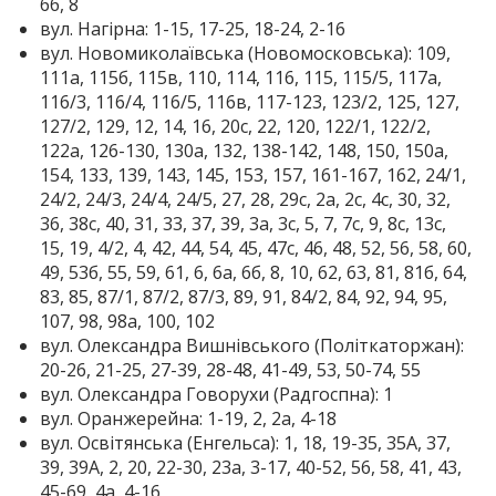
6б, 8
вул. Нагірна: 1-15, 17-25, 18-24, 2-16
вул. Новомиколаївська (Новомосковська): 109,
111а, 115б, 115в, 110, 114, 116, 115, 115/5, 117а,
116/3, 116/4, 116/5, 116в, 117-123, 123/2, 125, 127,
127/2, 129, 12, 14, 16, 20с, 22, 120, 122/1, 122/2,
122а, 126-130, 130а, 132, 138-142, 148, 150, 150а,
154, 133, 139, 143, 145, 153, 157, 161-167, 162, 24/1,
24/2, 24/3, 24/4, 24/5, 27, 28, 29с, 2а, 2с, 4с, 30, 32,
36, 38с, 40, 31, 33, 37, 39, 3а, 3с, 5, 7, 7с, 9, 8с, 13с,
15, 19, 4/2, 4, 42, 44, 54, 45, 47с, 46, 48, 52, 56, 58, 60,
49, 53б, 55, 59, 61, 6, 6а, 6б, 8, 10, 62, 63, 81, 81б, 64,
83, 85, 87/1, 87/2, 87/3, 89, 91, 84/2, 84, 92, 94, 95,
107, 98, 98а, 100, 102
вул. Олександра Вишнівського (Політкаторжан):
20-26, 21-25, 27-39, 28-48, 41-49, 53, 50-74, 55
вул. Олександра Говорухи (Радгоспна): 1
вул. Оранжерейна: 1-19, 2, 2а, 4-18
вул. Освітянська (Енгельса): 1, 18, 19-35, 35А, 37,
39, 39А, 2, 20, 22-30, 23а, 3-17, 40-52, 56, 58, 41, 43,
45-69, 4а, 4-16