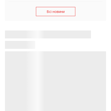
супермаркетах
Всі новини
Підсумки дня в Запорізькій області
Ірина Обухова
•
20:51, 14 червня 2026