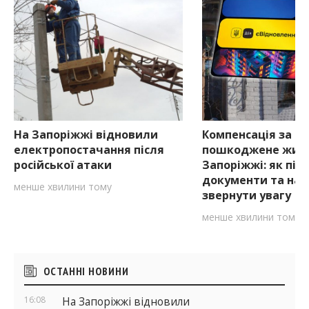
На Запоріжжі відновили
Компенсація за
електропостачання після
пошкоджене житл
російської атаки
Запоріжжі: як під
документи та на 
менше хвилини тому
звернути увагу
менше хвилини тому
Бічні
ОСТАННІ НОВИНИ
віджети
16:08
На Запоріжжі відновили