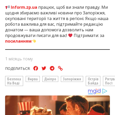
Inform.zp.ua
працює, щоб ви знали правду. Ми
щодня збираємо важливі новини про Запоріжжя,
окуповані території та життя в регіоні. Якщо наша
робота важлива для вас, підтримайте редакцію
донатом — ваша допомога дозволить нам
продовжувати писати для вас!
Підтримати: за
посиланням
1 місяць тому
ПОДЕЛИТЬСЯ:
Безпека
Вирва
Дніпро
Запоріжжя
Острів
Рятув
На Воді
Байда
Пост