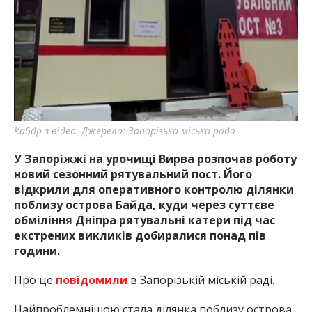
найважливішу інформацію про події
міста Запоріжжя та області.
Кабдр з відео. Джерело: Запорізька міська рада
У Запоріжжі на урочищі Вирва розпочав роботу
новий сезонний рятувальний пост. Його
відкрили для оперативного контролю ділянки
поблизу острова Байда, куди через суттєве
обміління Дніпра рятувальні катери під час
екстрених викликів добиралися понад пів
години.
Про це
повідомили
в Запорізькій міській раді.
Найпроблемнішою стала ділянка поблизу острова