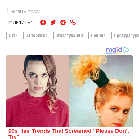
1 місяць тому
ПОДЕЛИТЬСЯ:
Діти
Запоріжжя
Зґвалтування
Поліція
Прокуратур