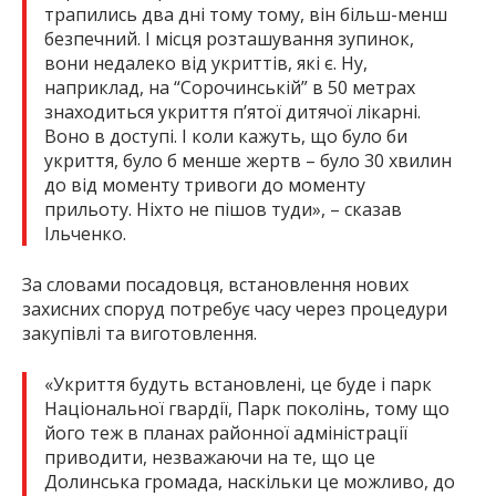
трапились два дні тому тому, він більш-менш
безпечний. І місця розташування зупинок,
вони недалеко від укриттів, які є. Ну,
наприклад, на “Сорочинській” в 50 метрах
знаходиться укриття п’ятої дитячої лікарні.
Воно в доступі. І коли кажуть, що було би
укриття, було б менше жертв – було 30 хвилин
до від моменту тривоги до моменту
прильоту. Ніхто не пішов туди», – сказав
Ільченко.
За словами посадовця, встановлення нових
захисних споруд потребує часу через процедури
закупівлі та виготовлення.
«Укриття будуть встановлені, це буде і парк
Національної гвардії, Парк поколінь, тому що
його теж в планах районної адміністрації
приводити, незважаючи на те, що це
Долинська громада, наскільки це можливо, до