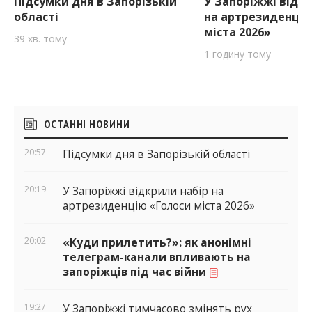
Підсумки дня в Запорізькій
У Запоріжжі відкр
області
на артрезиденцію
міста 2026»
39 хв. тому
1 годину тому
Бічні
ОСТАННІ НОВИНИ
віджети
20:57
Підсумки дня в Запорізькій області
20:19
У Запоріжжі відкрили набір на
артрезиденцію «Голоси міста 2026»
20:02
«Куди прилетить?»: як анонімні
телеграм-канали впливають на
запоріжців під час війни
19:27
У Запоріжжі тимчасово змінять рух