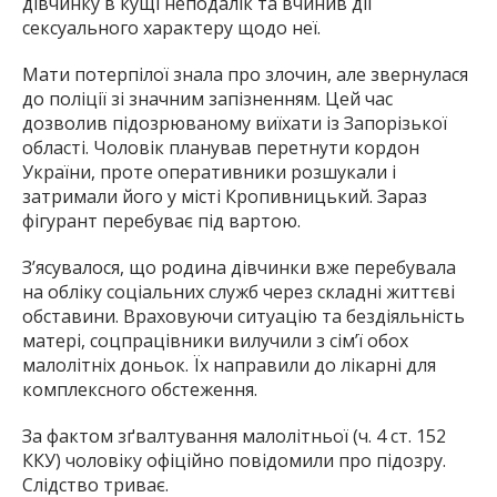
дівчинку в кущі неподалік та вчинив дії
сексуального характеру щодо неї.
Мати потерпілої знала про злочин, але звернулася
до поліції зі значним запізненням. Цей час
дозволив підозрюваному виїхати із Запорізької
області. Чоловік планував перетнути кордон
України, проте оперативники розшукали і
затримали його у місті Кропивницький. Зараз
фігурант перебуває під вартою.
З’ясувалося, що родина дівчинки вже перебувала
на обліку соціальних служб через складні життєві
обставини. Враховуючи ситуацію та бездіяльність
матері, соцпрацівники вилучили з сім’ї обох
малолітніх доньок. Їх направили до лікарні для
комплексного обстеження.
За фактом зґвалтування малолітньої (ч. 4 ст. 152
ККУ) чоловіку офіційно повідомили про підозру.
Слідство триває.