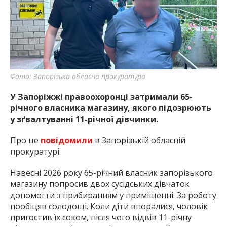
найважливішу інформацію про події
міста Запоріжжя та області.
Фото: Запорізька обласна прокуратура
У Запоріжжі правоохоронці затримали 65-
річного власника магазину, якого підозрюють
у зґвалтуванні 11-річної дівчинки.
Про це
повідомили
в Запорізькій обласній
прокуратурі.
Навесні 2026 року 65-річний власник запорізького
магазину попросив двох сусідських дівчаток
допомогти з прибиранням у приміщенні. За роботу
пообіцяв солодощі. Коли діти впоралися, чоловік
пригостив їх соком, після чого відвів 11-річну