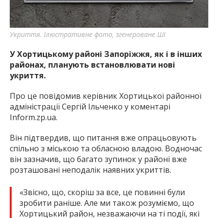
Укриття. Ілюстративне фото, згенероване ШІ
У Хортицькому районі Запоріжжя, як і в інших
районах, планують встановлювати нові
укриття.
Про це повідомив керівник Хортицької районної
адміністрації Сергій Ільченко у коментарі
Inform.zp.ua.
Він підтвердив, що питання вже опрацьовують
спільно з міською та обласною владою. Водночас
він зазначив, що багато зупинок у районі вже
розташовані неподалік наявних укриттів.
«Звісно, що, скоріш за все, це повинні були
зробити раніше. Але ми також розуміємо, що
Хортицький район, незважаючи на ті події, які