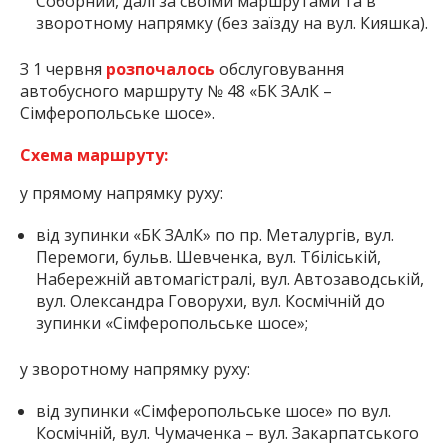
Соборний, далі за своїми маршрутами та в
зворотному напрямку (без заїзду на вул. Кияшка).
З 1 червня
розпочалось
обслуговування
автобусного маршруту № 48 «БК ЗАлК –
Сімферопольське шосе».
Схема маршруту:
у прямому напрямку руху:
від зупинки «БК ЗАлК» по пр. Металургів, вул.
Перемоги, бульв. Шевченка, вул. Тбіліській,
Набережній автомагістралі, вул. Автозаводській,
вул. Олександра Говорухи, вул. Космічній до
зупинки «Сімферопольське шосе»;
у зворотному напрямку руху:
від зупинки «Сімферопольське шосе» по вул.
Космічній, вул. Чумаченка – вул. Закарпатського