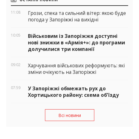
віджети
11:08
Грози, спека та сильний вітер: якою буде
погода у Запоріжжі на вихідні
10:05
Військовим із Запоріжжя доступні
нові знижки в «Армія+»: до програми
долучилися три компанії
09:02
Харчування військових реформують: які
зміни очікують на Запоріжжі
07:59
У Запоріжжі обмежать рух до
Хортицького району: схема об’їзду
Всі новини