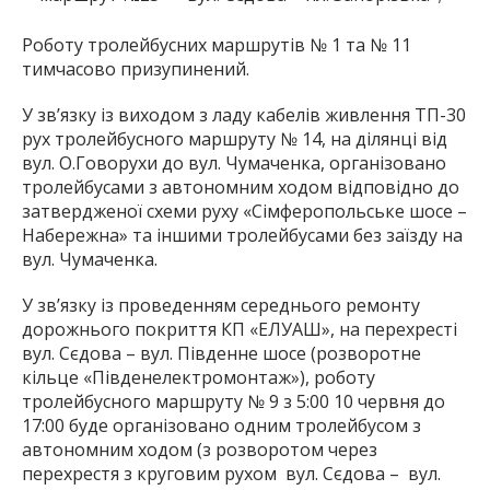
Роботу тролейбусних маршрутів № 1 та № 11
тимчасово призупинений.
У зв’язку із виходом з ладу кабелів живлення ТП-30
рух тролейбусного маршруту № 14, на ділянці від
вул. О.Говорухи до вул. Чумаченка, організовано
тролейбусами з автономним ходом відповідно до
затвердженої схеми руху «Сімферопольське шосе –
Набережна» та іншими тролейбусами без заїзду на
вул. Чумаченка.
У зв’язку із проведенням середнього ремонту
дорожнього покриття КП «ЕЛУАШ», на перехресті
вул. Сєдова – вул. Південне шосе (розворотне
кільце «Південелектромонтаж»), роботу
тролейбусного маршруту № 9 з 5:00 10 червня до
17:00 буде організовано одним тролейбусом з
автономним ходом (з розворотом через
перехрестя з круговим рухом вул. Сєдова – вул.