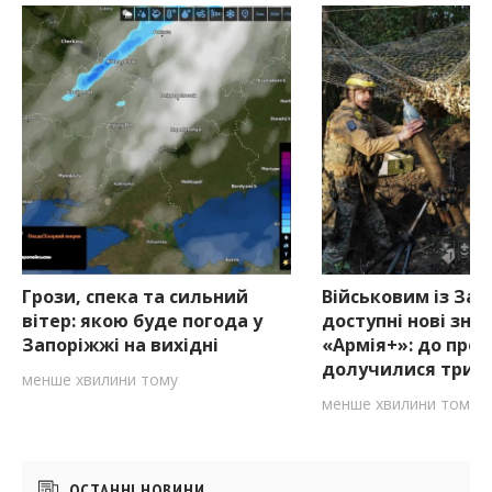
Грози, спека та сильний
Військовим із За
вітер: якою буде погода у
доступні нові зни
Запоріжжі на вихідні
«Армія+»: до про
долучилися три к
менше хвилини тому
менше хвилини тому
Бічні
ОСТАННІ НОВИНИ