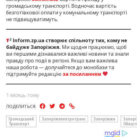
громадському транспорті. Водночас вартість
безготівкової оплати у комунальному транспорті
не підвищуватимуть.
Inform.zp.ua створює спільноту тих, кому не
байдуже Запоріжжя.
Ми щодня працюємо, щоб
ви першими дізнавалися важливі новини та знали
правду про події в регіоні. Якщо вам важлива
наша робота — долучайтеся до монобази та
підтримуйте редакцію
за посиланням
1 місяць тому
ПОДЕЛИТЬСЯ:
Громадський
Запоріжелектротранс
Запоріжжя
Запорі
Транспорт
Област