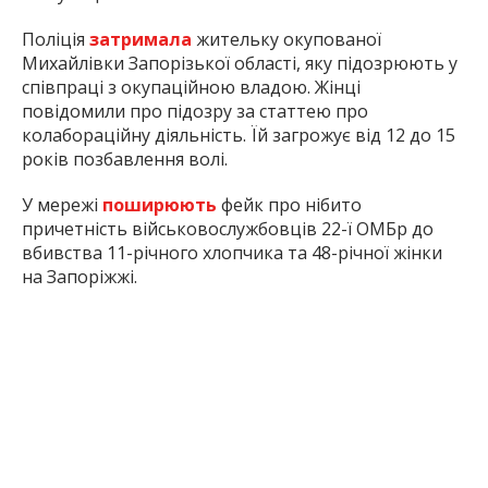
Поліція
затримала
жительку окупованої
Михайлівки Запорізької області, яку підозрюють у
співпраці з окупаційною владою. Жінці
повідомили про підозру за статтею про
колабораційну діяльність. Їй загрожує від 12 до 15
років позбавлення волі.
У мережі
поширюють
фейк про нібито
причетність військовослужбовців 22-ї ОМБр до
вбивства 11-річного хлопчика та 48-річної жінки
на Запоріжжі.
У Запоріжжі з 10 по 23 червня
змінять
роботу
кількох маршрутів громадського транспорту
через ремонтні роботи.
Inform.zp.ua створює спільноту тих, кому не
байдуже Запоріжжя.
Ми щодня працюємо, щоб