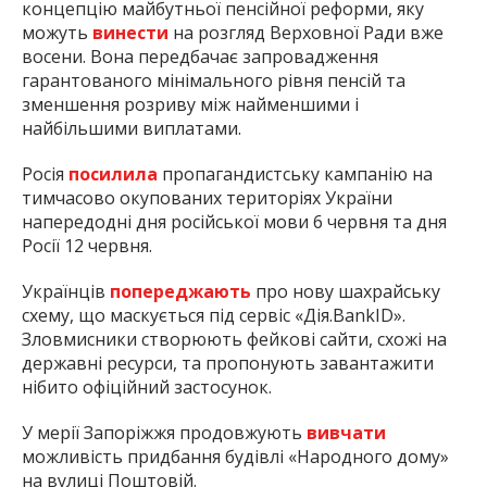
концепцію майбутньої пенсійної реформи, яку
можуть
винести
на розгляд Верховної Ради вже
восени. Вона передбачає запровадження
гарантованого мінімального рівня пенсій та
зменшення розриву між найменшими і
найбільшими виплатами.
Росія
посилила
пропагандистську кампанію на
тимчасово окупованих територіях України
напередодні дня російської мови 6 червня та дня
Росії 12 червня.
Українців
попереджають
про нову шахрайську
схему, що маскується під сервіс «Дія.BankID».
Зловмисники створюють фейкові сайти, схожі на
державні ресурси, та пропонують завантажити
нібито офіційний застосунок.
У мерії Запоріжжя продовжують
вивчати
можливість придбання будівлі «Народного дому»
на вулиці Поштовій.