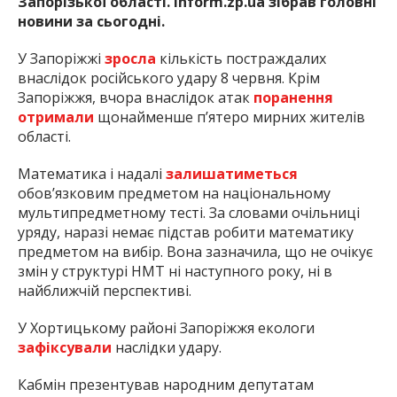
Запорізької області. Inform.zp.ua зібрав головні
новини за сьогодні.
У Запоріжжі
зросла
кількість постраждалих
внаслідок російського удару 8 червня. Крім
Запоріжжя, вчора внаслідок атак
поранення
отримали
щонайменше п’ятеро мирних жителів
області.
Математика і надалі
залишатиметься
обов’язковим предметом на національному
мультипредметному тесті. За словами очільниці
уряду, наразі немає підстав робити математику
предметом на вибір. Вона зазначила, що не очікує
змін у структурі НМТ ні наступного року, ні в
найближчій перспективі.
У Хортицькому районі Запоріжжя екологи
зафіксували
наслідки удару.
Кабмін презентував народним депутатам