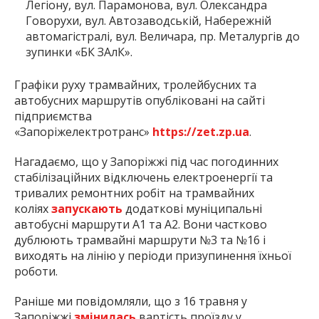
Легіону, вул. Парамонова, вул. Олександра
Говорухи, вул. Автозаводській, Набережній
автомагістралі, вул. Величара, пр. Металургів до
зупинки «БК ЗАлК».
Графіки руху трамвайних, тролейбусних та
автобусних маршрутів опубліковані на сайті
підприємства
«Запоріжелектротранс»
https://zet.zp.ua
.
Нагадаємо, що у Запоріжжі під час погодинних
стабілізаційних відключень електроенергії та
тривалих ремонтних робіт на трамвайних
коліях
запускають
додаткові муніципальні
автобусні маршрути А1 та А2. Вони частково
дублюють трамвайні маршрути №3 та №16 і
виходять на лінію у періоди призупинення їхньої
роботи.
Раніше ми повідомляли, що з 16 травня у
Запоріжжі
змінилась
вартість проїзду у