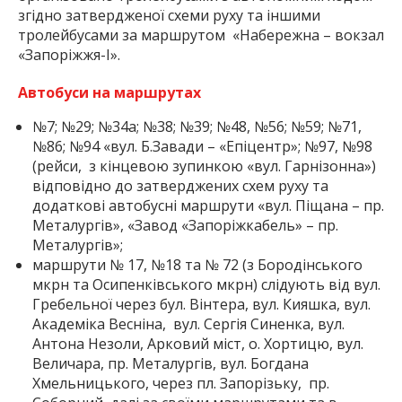
згідно затвердженої схеми руху та іншими
тролейбусами за маршрутом «Набережна – вокзал
«Запоріжжя-І».
Автобуси на маршрутах
№7; №29; №34а; №38; №39; №48, №56; №59; №71,
№86; №94 «вул. Б.Завади – «Епіцентр»; №97, №98
(рейси, з кінцевою зупинкою «вул. Гарнізонна»)
відповідно до затверджених схем руху та
додаткові автобусні маршрути «вул. Піщана – пр.
Металургів», «Завод «Запоріжкабель» – пр.
Металургів»;
маршрути № 17, №18 та № 72 (з Бородінського
мкрн та Осипенківського мкрн) слідують від вул.
Гребельної через бул. Вінтера, вул. Кияшка, вул.
Академіка Весніна, вул. Сергія Синенка, вул.
Антона Незоли, Арковий міст, о. Хортицю, вул.
Величара, пр. Металургів, вул. Богдана
Хмельницького, через пл. Запорізьку, пр.