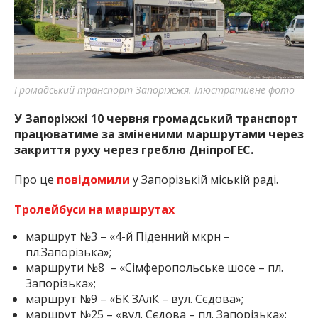
найважливішу інформацію про події
міста Запоріжжя та області.
Громадський транспорт Запоріжжя. Ілюстративне фото
У Запоріжжі 10 червня громадський транспорт
працюватиме за зміненими маршрутами через
закриття руху через греблю ДніпроГЕС.
Про це
повідомили
у Запорізькій міській раді.
Тролейбуси на маршрутах
маршрут №3 – «4-й Піденний мкрн –
пл.Запорізька»;
маршрути №8 – «Сімферопольське шосе – пл.
Запорізька»;
маршрут №9 – «БК ЗАлК – вул. Сєдова»;
маршрут №25 – «вул. Сєдова – пл. Запорізька»;