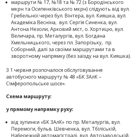
маршрути № 17, №18 та № 72 (з Бородінського
мкрн та Осипенківського мкрн) слідують від вул.
Гребельної через бул. Вінтера, вул. Кияшка, вул.
Академіка Весніна, вул. Сергія Синенка, вул.
Антона Незоли, Арковий міст, о. Хортицю, вул.
Величара, пр. Металургів, вул. Богдана
Хмельницького, через пл. Запорізьку, пр.
Соборний, далі за своїми маршрутами та в
зворотному напрямку (без заїзду на вул. Кияшка).
З 1 червня розпочалося обслуговування
автобусного маршруту № 48 «БК ЗАлК –
Сімферопольське шосе».
Схема маршруту:
у прямому напрямку руху:
від зупинки «БК ЗАлК» по пр. Металургів, вул.
Перемоги, бульв. Шевченка, вул. Тбіліській,
Набережній автомагістралі, вул. Автозаводській,