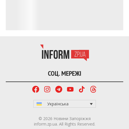
вул. Волонтерська (Гродненська): 1-21, 23а, 2-6,
8а, 8б, 10, 14-22
вул. Вячеслава Зайцева (Лермонтова): 26
вул. Громадянська: 1-17, 19-23, 2-20, 20а, 22, 22а
вул. Дальня: 11а, 11, 13, 2 а (оп 19), 2, 4,
21(кварт.26д.35б), 22, 23(кварт.26д.35),
27(кварт.26д.35а), 29, 2с-8с, 3(кв.26д.2Б),
31(кварт.26д.29), 45(кварт.26д.44), 61, 75-79
вул. Дачна: 22с, 24с, 26с, 26с-1, 28с, 30с, 36с, 25, 33с,
35с, 37с, 23а
вул. Долинна: 2-6, 10-22, 26-30, 21, 25-35, 41, 9, 11,
11а
вул. Євгена Адамцевича (Тимірязєва): 274а, 277-
307
вул. Зеленоярівська: 1-21, 23, 2-24, 26, 25-33, 28-36
вул. Івана Мазепи: 1, 2
вул. Ігора Сікорського: 234-272
вул. Ірпінська (Челябінська): 1а, б, к, 2а, 2ас
вул. Квартал 26: 1-9, 13-19(кущ.36), 27, 27Б, 33, 2-
22, 26, 26/1, 26а, 30, 29(дальн.31), 29с, 33а, 30а, 34с,
35(дальн.23), 35а(дальн.27), 35б(дальн.21),