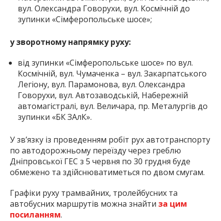
вул. Олександра Говорухи, вул. Космічній до
зупинки «Сімферопольське шосе»;
у зворотному напрямку руху:
від зупинки «Сімферопольське шосе» по вул.
Космічній, вул. Чумаченка – вул. Закарпатського
Легіону, вул. Парамонова, вул. Олександра
Говорухи, вул. Автозаводській, Набережній
автомагістралі, вул. Величара, пр. Металургів до
зупинки «БК ЗАлК».
У зв’язку із проведенням робіт рух автотранспорту
по автодорожньому переїзду через греблю
Дніпровської ГЕС з 5 червня по 30 грудня буде
обмежено та здійснюватиметься по двом смугам.
Графіки руху трамвайних, тролейбусних та
автобусних маршрутів можна знайти
за цим
посиланням
.