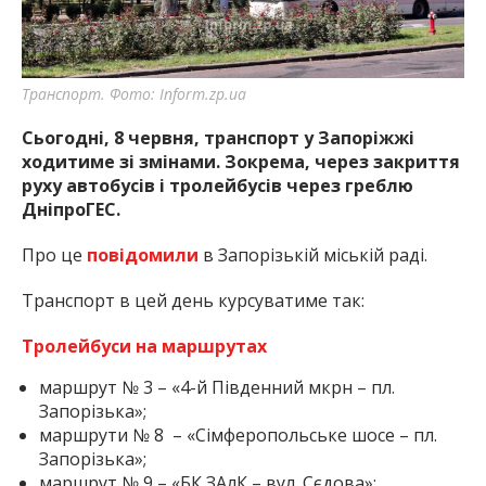
найважливішу інформацію про події
міста Запоріжжя та області.
Транспорт. Фото: Inform.zp.ua
Сьогодні, 8 червня, транспорт у Запоріжжі
ходитиме зі змінами. Зокрема, через закриття
руху автобусів і тролейбусів через греблю
ДніпроГЕС.
Про це
повідомили
в Запорізькій міській раді.
Транспорт в цей день курсуватиме так:
Тролейбуси на маршрутах
маршрут № 3 – «4-й Південний мкрн – пл.
Запорізька»;
маршрути № 8 – «Сімферопольське шосе – пл.
Запорізька»;
маршрут № 9 – «БК ЗАлК – вул. Сєдова»;