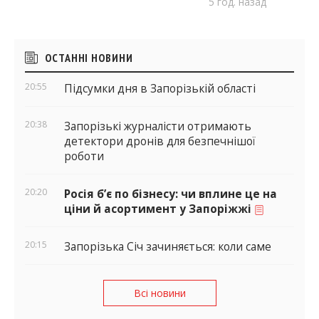
5 год. назад
Бічні
ОСТАННІ НОВИНИ
віджети
20:55
Підсумки дня в Запорізькій області
20:38
Запорізькі журналісти отримають
детектори дронів для безпечнішої
роботи
20:20
Росія б’є по бізнесу: чи вплине це на
ціни й асортимент у Запоріжжі
20:15
Запорізька Січ зачиняється: коли саме
Всі новини