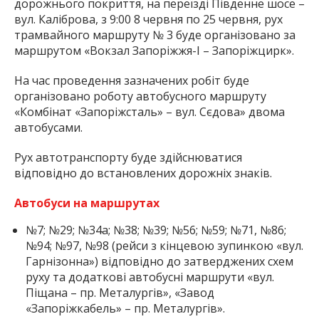
дорожнього покриття, на переїзді Південне шосе –
вул. Каліброва, з 9:00 8 червня по 25 червня, рух
трамвайного маршруту № 3 буде організовано за
маршрутом «Вокзал Запоріжжя-І – Запоріжцирк».
На час проведення зазначених робіт буде
організовано роботу автобусного маршруту
«Комбінат «Запоріжсталь» – вул. Сєдова» двома
автобусами.
Рух автотранспорту буде здійснюватися
відповідно до встановлених дорожніх знаків.
Автобуси на маршрутах
№7; №29; №34а; №38; №39; №56; №59; №71, №86;
№94; №97, №98 (рейси з кінцевою зупинкою «вул.
Гарнізонна») відповідно до затверджених схем
руху та додаткові автобусні маршрути «вул.
Піщана – пр. Металургів», «Завод
«Запоріжкабель» – пр. Металургів».