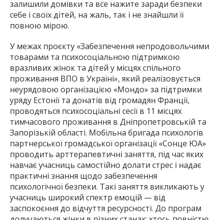
залишили домівки та все нажите заради безпеки
себе і своїх дітей, на жаль, так і не знайшли її
повною мірою.
У межах проєкту «Забезпечення непродовольчими
товарами та психосоціальною підтримкою
вразливих жінок та дітей у місцях спільного
проживання ВПО в Україні», який реалізовується
неурядовою організацією «Мондо» за підтримки
уряду Естонії та донатів від громадян Франції,
проводяться психосоціальні сесії в 11 місцях
тимчасового проживання в Дніпропетровській та
Запорізькій області. Мобільна бригада психологів
партнерської громадської організації «Сонце ЮА»
проводить арттерапевтичні заняття, під час яких
навчає учасниць самостійно долати стрес і надає
практичні знання щодо забезпечення
психологічної безпеки. Такі заняття викликають у
учасниць широкий спектр емоцій — від
заспокоєння до відчуття ресурсності. До програм
долучаються жінки в різних станах: хтось повністю