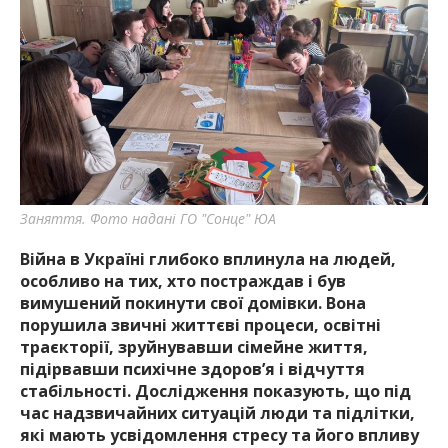
найважливішу інформацію про події
міста Запоріжжя та області.
Заняття. Фото надані ГО "Сонце" ЮА
Війна в Україні глибоко вплинула на людей,
особливо на тих, хто постраждав і був
вимушений покинути свої домівки. Вона
порушила звичні життєві процеси, освітні
траєкторії, зруйнувавши сімейне життя,
підірвавши психічне здоров’я і відчуття
стабільності. Дослідження показують, що під
час надзвичайних ситуацій люди та підлітки,
які мають усвідомлення стресу та його впливу