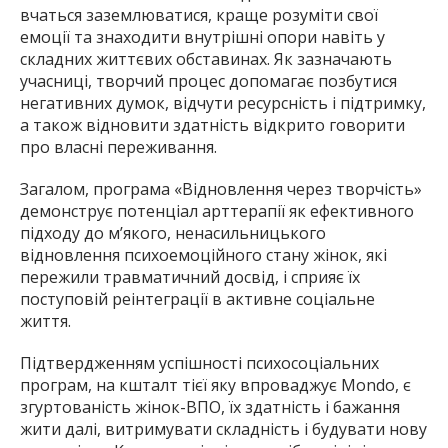
вчаться заземлюватися, краще розуміти свої
емоції та знаходити внутрішні опори навіть у
складних життєвих обставинах. Як зазначають
учасниці, творчий процес допомагає позбутися
негативних думок, відчути ресурсність і підтримку,
а також відновити здатність відкрито говорити
про власні переживання.
Загалом, програма «Відновлення через творчість»
демонструє потенціал арттерапії як ефективного
підходу до м’якого, ненасильницького
відновлення психоемоційного стану жінок, які
пережили травматичний досвід, і сприяє їх
поступовій реінтеграції в активне соціальне
життя.
Підтвердженням успішності психосоціальних
програм, на кшталт тієї яку впроваджує Mondo, є
згуртованість жінок-ВПО, їх здатність і бажання
жити далі, витримувати складність і будувати нову