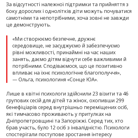
За відсутності належної підтримки та прийняття з
боку дорослих і однолітків діти можуть почуватися
самотніми та непотрібними, хоча зовні не завжди
це демонструють.
«Ми створюємо безпечне, дружнє
середовище, не засуджуємо й забезпечуємо
рівні можливості, принаймні на час наших
занять, даємо дітям відчути себе важливими й
потрібними. Сподіваємося, що це позитивно
впливає на їхнє психологічне благополуччя»,
— Ольга, психологиня «Сонце ЮА».
Лише в квітні психологи здійснили 23 візити та 46
групових сесій для дітей та жінок, охопивши 299
бенефіціарів серед внутрішньо переміщених осіб,
які тимчасово проживають у притулках на
Дніпропетровщині та Запоріжжі. Серед тих, хто
брав участь, було 12 осіб з інвалідністю. Психологи
спостерігали поступове зростання інтересу