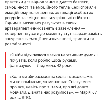
практики для відновлення відчуття безпеки,
самоцінності та емоційного тепла. Сесії сприяли
емоційному полегшенню, активації особистих
ресурсів та зміцненню внутрішньої стійкості.
Одним із важливих результатів таких
арттерапевтичних занять є заземлення —
повернення уваги до моменту «тут і зараз» замість
занурення в емоції невизначеності, тривоги та
розгубленості.
«Я ніби відчіпляюся з гачка негативних думок і
почуттів, коли роблю щось руками,
фантазую», — Людмила, 42 роки.
«Коли ми збираємося на сесії з психологами,
ми не помічаємо, як минає час. Спілкуємося
про все, навіть про ті теми, про які довго
мовчали. Дівчата нас розуміють», — Марія, 67
років, ВПО.