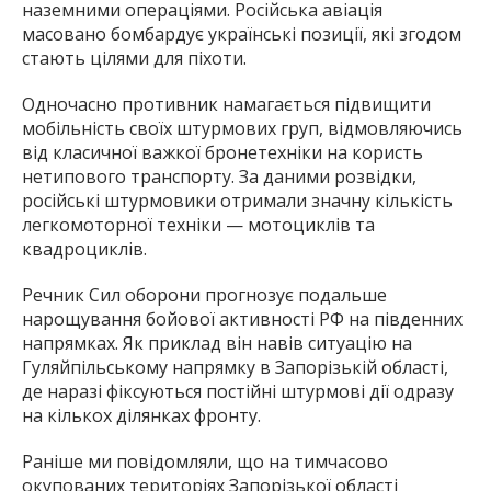
значне посилення вогневої підтримки перед
наземними операціями. Російська авіація
масовано бомбардує українські позиції, які згодом
стають цілями для піхоти.
Одночасно противник намагається підвищити
мобільність своїх штурмових груп, відмовляючись
від класичної важкої бронетехніки на користь
нетипового транспорту. За даними розвідки,
російські штурмовики отримали значну кількість
легкомоторної техніки — мотоциклів та
квадроциклів.
Речник Сил оборони прогнозує подальше
нарощування бойової активності РФ на південних
напрямках. Як приклад він навів ситуацію на
Гуляйпільському напрямку в Запорізькій області,
де наразі фіксуються постійні штурмові дії одразу
на кількох ділянках фронту.
Раніше ми повідомляли, що на тимчасово