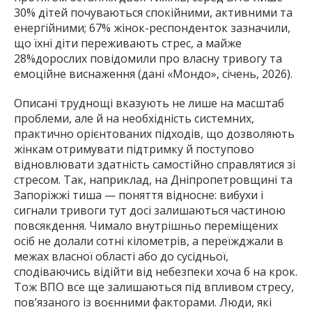
30% дітей почуваються спокійними, активними та
енергійними; 67% жінок-респонденток зазначили,
що їхні діти переживають стрес, а майже
28%дорослих повідомили про власну тривогу та
емоційне виснаження (дані «Мондо», січень, 2026).
Описані труднощі вказують не лише на масштаб
проблеми, але й на необхідність системних,
практично орієнтованих підходів, що дозволяють
жінкам отримувати підтримку й поступово
відновлювати здатність самостійно справлятися зі
стресом. Так, наприклад, на Дніпропетровщині та
Запоріжжі тиша — поняття відносне: вибухи і
сигнали тривоги тут досі залишаються частиною
повсякдення. Чимало внутрішньо переміщених
осіб не долали сотні кілометрів, а переїжджали в
межах власної області або до сусідньої,
сподіваючись відійти від небезпеки хоча б на крок.
Тож ВПО все ще залишаються під впливом стресу,
пов’язаного із воєнними факторами. Люди, які