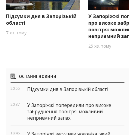
Підсумки дня в Запорізькій
У Запоріжжі попе
області
про високе забру
повітря: можливи
7 хв. тому
неприємний запа
25 хв. тому
Бічні
ОСТАННІ НОВИНИ
віджети
20:55
Підсумки дня в Запорізькій області
20:37
У Запоріжжі попередили про високе
забруднення повітря: можливий
неприємний запах