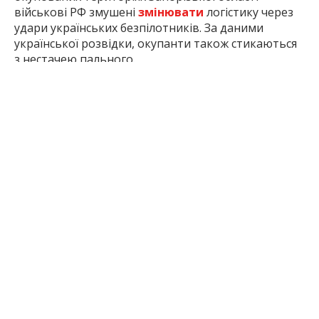
окупованих територіях Запорізької області
військові РФ змушені
змінювати
логістику через
удари українських безпілотників. За даними
української розвідки, окупанти також стикаються
з нестачею пального.
Читайте також:
Через атаки дронів на Запоріжжі можуть
скоротити
маршрут громадського транспорту.
Фейк від імені USA Today: Росія
поширює
нову
дезінформацію про Україну.
Росія
поширює
нові фейки про ЗСУ та
міжнародну допомогу – ЦПД.
Inform.zp.ua
працює, щоб ви знали правду. Ми
щодня збираємо важливі новини про Запоріжжя,
окуповані території та життя в регіоні. Якщо наша