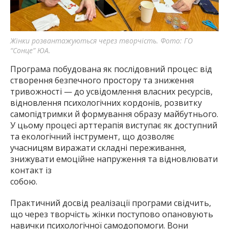
Жінки розвантажуються через творчість. Фото: ГО
“Сонце” ЮА.
Програма побудована як послідовний процес: від
створення безпечного простору та зниження
тривожності — до усвідомлення власних ресурсів,
відновлення психологічних кордонів, розвитку
самопідтримки й формування образу майбутнього.
У цьому процесі арттерапія виступає як доступний
та екологічний інструмент, що дозволяє
учасницям виражати складні переживання,
знижувати емоційне напруження та відновлювати
контакт із
собою.
Практичний досвід реалізації програми свідчить,
що через творчість жінки поступово опановують
навички психологічної самодопомоги. Вони