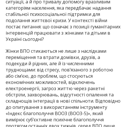
ситуації, а й про тривалу допомогу вразливим
категоріям населення, яка передбачає надання
стабільної психосоціальної підтримки для
подолання життєвої кризи. У контексті війни
постає питання: що означає з позиції гуманітарних
інтервенцій працювати з жінками та дітьми в
Україні сьогодні?
Жінки ВПО стикаються не лише з наслідками
переміщення та втрати домівки, друзів, а
подекуди й рідних, але й із численними
труднощами: від стресу, пов’язаного з роботою
або сім’єю, до проблем, що стосуються
економічних можливостей, відключень
електроенергії, загроз життю через ракетні
обстріли, захворювань, відсутності опалення та
складнощів інтеграції в нові спільноти. Відповідно
до опитування з використанням інструменту
«Індекс благополуччя ВООЗ (ВООЗ-5)», який
вимірює суб’єктивне психічне благополуччя
протягом останніх двох тижнів, серед ВПО лише