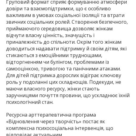
Груповий формат сприяє формуванню атмосфери
довіри та взаємопідтримки, що є особливо
важливим в умовах соціальної ізоляції та втрати
звичних соціальних ролей. Створення безпечного,
приймаючого середовища дозволяє жінкам
відчути власну цінність, значущість і
приналежність до спільноти. Окрім того жінкам
доводиться надавати підтримку й своїм дітям, які
стикаються з емоційними труднощами,
відторгненням чи булінгом, проблемами із
самооцінкою, тривогою та панічними атаками.
Для дітей підтримка дорослих відіграє ключову
роль у подоланні цих складнощів. Подекуди, не
маючи власного ресурсу, жінки стають
заручницями почуття провини, що ускладнює їхній
психологічний стан.
Ресурсна арттерапевтична програма
«Відновлення через творчість» постає як
комплексна психосоціальна інтервенція, що
відповідає актуальним