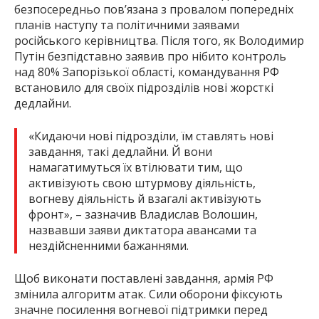
За даними військового, активізація фронту
безпосередньо пов’язана з провалом попередніх
планів наступу та політичними заявами
російського керівництва. Після того, як Володимир
Путін безпідставно заявив про нібито контроль
над 80% Запорізької області, командування РФ
встановило для своїх підрозділів нові жорсткі
дедлайни.
«Кидаючи нові підрозділи, їм ставлять нові
завдання, такі дедлайни. Й вони
намагатимуться їх втілювати тим, що
активізують свою штурмову діяльність,
вогневу діяльність й взагалі активізують
фронт», – зазначив Владислав Волошин,
назвавши заяви диктатора авансами та
нездійсненними бажаннями.
Щоб виконати поставлені завдання, армія РФ
змінила алгоритм атак. Сили оборони фіксують