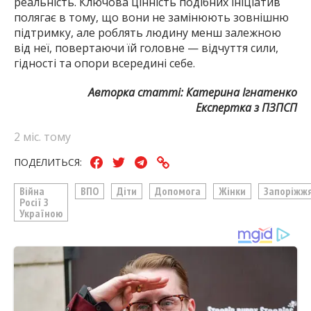
реальність. Ключова цінність подібних ініціатив
полягає в тому, що вони не замінюють зовнішню
підтримку, але роблять людину менш залежною
від неї, повертаючи їй головне — відчуття сили,
гідності та опори всередині себе.
Авторка статті: Катерина Ігнатенко
Експертка з ПЗПСП
2 міс. тому
ПОДЕЛИТЬСЯ:
Війна
ВПО
Діти
Допомога
Жінки
Запоріжж
Росії З
Україною