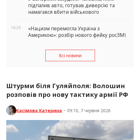
18:45
У Запоріжжі засудили чоловіка, який
підпалив авто, готував диверсію та
намагався вбити військового
18:29
«Нацизм перемогла Україна з
Америкою»: розбір нового фейку росЗМІ
Всі новини
Штурми біля Гуляйполя: Волошин
розповів про нову тактику армії РФ
Касімова Катерина
•
09:10, 7 червня 2026