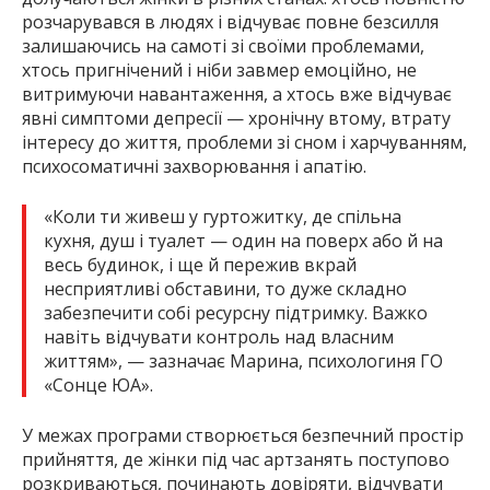
розчарувався в людях і відчуває повне безсилля
залишаючись на самоті зі своїми проблемами,
хтось пригнічений і ніби завмер емоційно, не
витримуючи навантаження, а хтось вже відчуває
явні симптоми депресії — хронічну втому, втрату
інтересу до життя, проблеми зі сном і харчуванням,
психосоматичні захворювання і апатію.
«Коли ти живеш у гуртожитку, де спільна
кухня, душ і туалет — один на поверх або й на
весь будинок, і ще й пережив вкрай
несприятливі обставини, то дуже складно
забезпечити собі ресурсну підтримку. Важко
навіть відчувати контроль над власним
життям», — зазначає Марина, психологиня ГО
«Сонце ЮА».
У межах програми створюється безпечний простір
прийняття, де жінки під час артзанять поступово
розкриваються, починають довіряти, відчувати