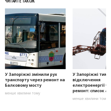
ЧИТАЙТЕ ТАКОЖ
У Запоріжжі змінили рух
У Запоріжжі тимч
транспорту через ремонт на
відключення
Балковому мосту
електроенергії ч
ремонт: список ад
менше хвилини тому
менше хвилини тому