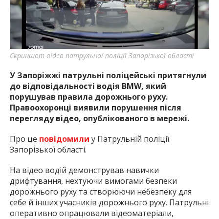
найважливішу інформацію про події
міста Запоріжжя та області.
Скриншот відео патрульної поліції Запорізької області
У Запоріжжі патрульні поліцейські притягнули
до відповідальності водія BMW, який
порушував правила дорожнього руху.
Правоохоронці виявили порушення після
перегляду відео, опублікованого в мережі.
Про це
повідомили
у Патрульній поліції
Запорізької області.
На відео водій демонстрував навички
дрифтування, нехтуючи вимогами безпеки
дорожнього руху та створюючи небезпеку для
себе й інших учасників дорожнього руху. Патрульні
оперативно опрацювали відеоматеріали,