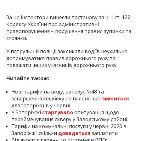
За це інспектори винесли постанову за ч. 1 ст. 122
Кодексу України про адміністративні
правопорушення – порушення правил зупинки та
стоянки.
У патрульній поліції закликали водіїв неухильно
дотримуватися правил дорожнього руху та
поважати інших учасників дорожнього руху.
Читайте також:
Нові тарифи на воду, автобус №48 та
завершення кешбеку на пальне: що
зміниться
для запоріжців у червні.
У Запоріжжі
стартувало
опитування щодо
перейменування скверу у Заводському районі.
Тарифи на комунальні послуги у червні 2026 в
Запоріжжі: скільки
доведеться
заплатити.
Від якості лікарень до підтримки ВПО: