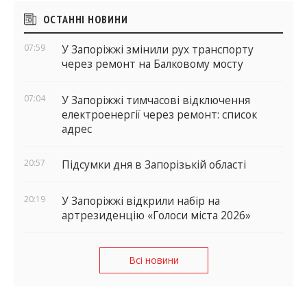
Бічні
ОСТАННІ НОВИНИ
віджети
07:59
У Запоріжжі змінили рух транспорту
через ремонт на Балковому мосту
07:04
У Запоріжжі тимчасові відключення
електроенергії через ремонт: список
адрес
20:57
Підсумки дня в Запорізькій області
20:19
У Запоріжжі відкрили набір на
артрезиденцію «Голоси міста 2026»
Всі новини