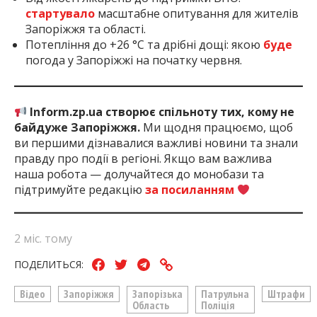
стартувало
масштабне опитування для жителів
Запоріжжя та області.
Потепління до +26 °C та дрібні дощі: якою
буде
погода у Запоріжжі на початку червня.
Inform.zp.ua створює спільноту тих, кому не
байдуже Запоріжжя.
Ми щодня працюємо, щоб
ви першими дізнавалися важливі новини та знали
правду про події в регіоні. Якщо вам важлива
наша робота — долучайтеся до монобази та
підтримуйте редакцію
за посиланням
2 міс. тому
ПОДЕЛИТЬСЯ:
Відео
Запоріжжя
Запорізька
Патрульна
Штрафи
Область
Поліція