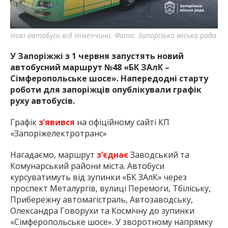
Нові автобуси від Німеччини. Фото: Запорізька міська рада
У Запоріжжі з 1 червня запустять новий
автобусний маршрут №48 «БК ЗАлК –
Сімферопольське шосе». Напередодні старту
роботи для запоріжців опублікували графік
руху автобусів.
Графік
з’явився
на офіційному сайті КП
«Запоріжелектротранс»
Нагадаємо, маршрут
з’єднає
Заводський та
Комунарський райони міста. Автобуси
курсуватимуть від зупинки «БК ЗАлК» через
проспект Металургів, вулиці Перемоги, Тбіліську,
Прибережну автомагістраль, Автозаводську,
Олександра Говорухи та Космічну до зупинки
«Сімферопольське шосе». У зворотному напрямку