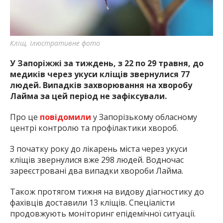
найважливішу інформацію про події
міста Запоріжжя та області.
Кліщ. Ілюстративне фото
У Запоріжжі за тиждень, з 22 по 29 травня, до
медиків через укуси кліщів звернулися 77
людей. Випадків захворювання на хворобу
Лайма за цей період не зафіксували.
Про це
повідомили
у Запорізькому обласному
центрі контролю та профілактики хвороб.
З початку року до лікарень міста через укуси
кліщів звернулися вже 298 людей. Водночас
зареєстровані два випадки хвороби Лайма.
Також протягом тижня на видову діагностику до
фахівців доставили 13 кліщів. Спеціалісти
продовжують моніторинг епідемічної ситуації.