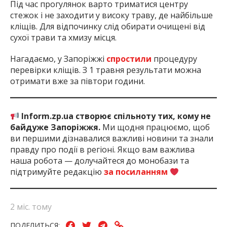
Під час прогулянок варто триматися центру
стежок і не заходити у високу траву, де найбільше
кліщів. Для відпочинку слід обирати очищені від
сухої трави та хмизу місця.
Нагадаємо, у Запоріжжі
спростили
процедуру
перевірки кліщів. З 1 травня результати можна
отримати вже за півтори години.
Inform.zp.ua створює спільноту тих, кому не
байдуже Запоріжжя.
Ми щодня працюємо, щоб
ви першими дізнавалися важливі новини та знали
правду про події в регіоні. Якщо вам важлива
наша робота — долучайтеся до монобази та
підтримуйте редакцію
за посиланням
2 міс. тому
ПОДЕЛИТЬСЯ: