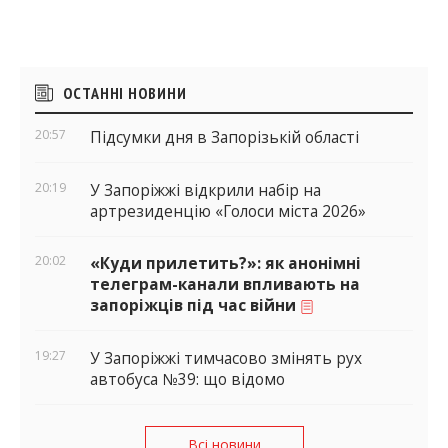
Бічні
ОСТАННІ НОВИНИ
віджети
20:57
Підсумки дня в Запорізькій області
20:19
У Запоріжжі відкрили набір на
артрезиденцію «Голоси міста 2026»
20:02
«Куди прилетить?»: як анонімні
телеграм-канали впливають на
запоріжців під час війни
19:27
У Запоріжжі тимчасово змінять рух
автобуса №39: що відомо
Всі новини