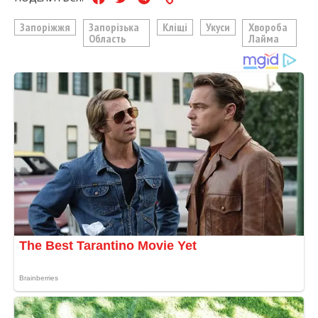
Запоріжжя
Запорізька
Кліщі
Укуси
Хвороба
Область
Лайма