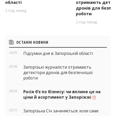
області
отримають детек
дронів для безпе
2 год. назад
роботи
2 год. назад
Бічні
ОСТАННІ НОВИНИ
віджети
20:55
Підсумки дня в Запорізькій області
20:38
Запорізькі журналісти отримають
детектори дронів для безпечнішої
роботи
20:20
Росія б’є по бізнесу: чи вплине це на
ціни й асортимент у Запоріжжі
20:15
Запорізька Січ зачиняється: коли саме