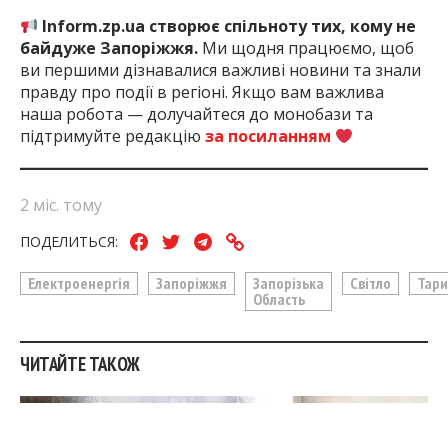
Inform.zp.ua створює спільноту тих, кому не
байдуже Запоріжжя.
Ми щодня працюємо, щоб
ви першими дізнавалися важливі новини та знали
правду про події в регіоні. Якщо вам важлива
наша робота — долучайтеся до монобази та
підтримуйте редакцію
за посиланням
2 міс. тому
ПОДЕЛИТЬСЯ:
Електроенергія
Запоріжжя
Запорізька
Світло
Тар
Область
ЧИТАЙТЕ ТАКОЖ