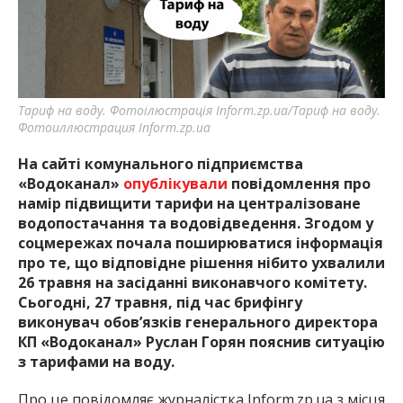
найважливішу інформацію про події
міста Запоріжжя та області.
Тариф на воду. Фотоілюстрація Inform.zp.ua/Тариф на воду.
Фотоиллюстрация Inform.zp.ua
На сайті комунального підприємства
«Водоканал»
опублікували
повідомлення про
намір підвищити тарифи на централізоване
водопостачання та водовідведення. Згодом у
соцмережах почала поширюватися інформація
про те, що відповідне рішення нібито ухвалили
26 травня на засіданні виконавчого комітету.
Сьогодні, 27 травня, під час брифінгу
виконувач обов’язків генерального директора
КП «Водоканал» Руслан Горян пояснив ситуацію
з тарифами на воду.
Про це повідомляє журналістка Inform.zp.ua з місця