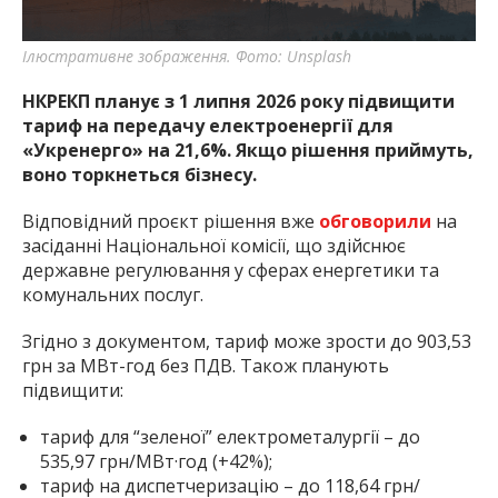
Ілюстративне зображення. Фото: Unsplash
НКРЕКП планує з 1 липня 2026 року підвищити
тариф на передачу електроенергії для
«Укренерго» на 21,6%. Якщо рішення приймуть,
воно торкнеться бізнесу.
Відповідний проєкт рішення вже
обговорили
на
засіданні Національної комісії, що здійснює
державне регулювання у сферах енергетики та
комунальних послуг.
Згідно з документом, тариф може зрости до 903,53
грн за МВт-год без ПДВ. Також планують
підвищити:
тариф для “зеленої” електрометалургії – до
535,97 грн/МВт·год (+42%);
тариф на диспетчеризацію – до 118,64 грн/