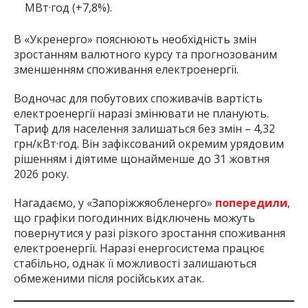
МВт·год (+7,8%).
В «Укренерго» пояснюють необхідність змін
зростанням валютного курсу та прогнозованим
зменшенням споживання електроенергії.
Водночас для побутових споживачів вартість
електроенергії наразі змінювати не планують.
Тариф для населення залишаться без змін – 4,32
грн/кВт·год. Він зафіксований окремим урядовим
рішенням і діятиме щонайменше до 31 жовтня
2026 року.
Нагадаємо, у «Запоріжжяобленерго»
попередили
,
що графіки погодинних відключень можуть
повернутися у разі різкого зростання споживання
електроенергії. Наразі енергосистема працює
стабільно, однак її можливості залишаються
обмеженими після російських атак.