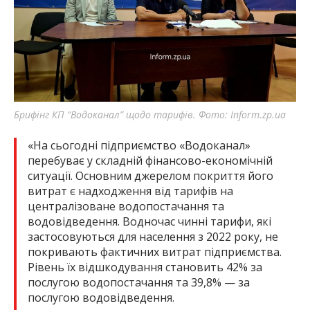
Брифінг КП “Водоканал” щодо тарифів. Фото: Inform.zp.ua
«На сьогодні підприємство «Водоканал»
перебуває у складній фінансово-економічній
ситуації. Основним джерелом покриття його
витрат є надходження від тарифів на
централізоване водопостачання та
водовідведення. Водночас чинні тарифи, які
застосовуються для населення з 2022 року, не
покривають фактичних витрат підприємства.
Рівень їх відшкодування становить 42% за
послугою водопостачання та 39,8% — за
послугою водовідведення.