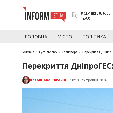
Перейти
до
8 СЕРПНЯ 2026, СБ
контенту
16:35
inform.zp.ua
INFORM.ZP.UA – це інформаційний портал 
економіки, культури, криміналу, подій, 
ГОЛОВНА
МІСТО
ПОЛІТИКА
Запоріжжя та Запорізької області на день. 
чесну аналітику. Ми дуже цінуємо наших чита
Головна
»
Суспільство
»
Транспорт
»
Перекриття ДніпроГ
Перекриття ДніпроГЕС:
Казанцева Євгенія
•
10:10, 25 травня 2026