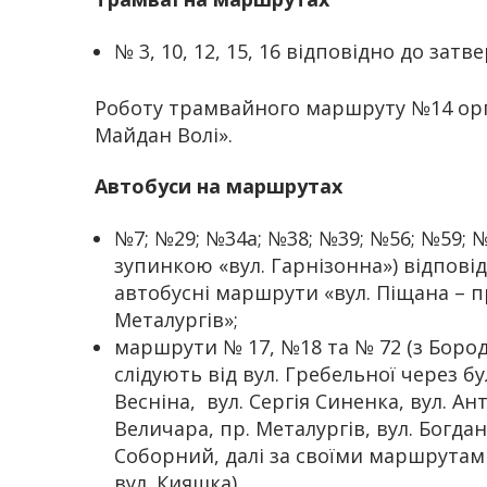
№ 3, 10, 12, 15, 16 відповідно до затв
Роботу трамвайного маршруту №14 орг
Майдан Волі».
Автобуси на маршрутах
№7; №29; №34а; №38; №39; №56; №59; 
зупинкою «вул. Гарнізонна») відпові
автобусні маршрути «вул. Піщана – пр
Металургів»;
маршрути № 17, №18 та № 72 (з Боро
слідують від вул. Гребельної через бу
Весніна, вул. Сергія Синенка, вул. Ан
Величара, пр. Металургів, вул. Богда
Соборний, далі за своїми маршрутами
вул. Кияшка).