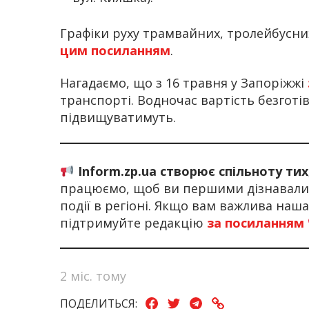
Графіки руху трамвайних, тролейбусни
цим посиланням
.
Нагадаємо, що з 16 травня у Запоріжжі
транспорті. Водночас вартість безготі
підвищуватимуть.
Inform.zp.ua створює спільноту ти
працюємо, щоб ви першими дізнавалис
події в регіоні. Якщо вам важлива наш
підтримуйте редакцію
за посиланням
2 міс. тому
ПОДЕЛИТЬСЯ: