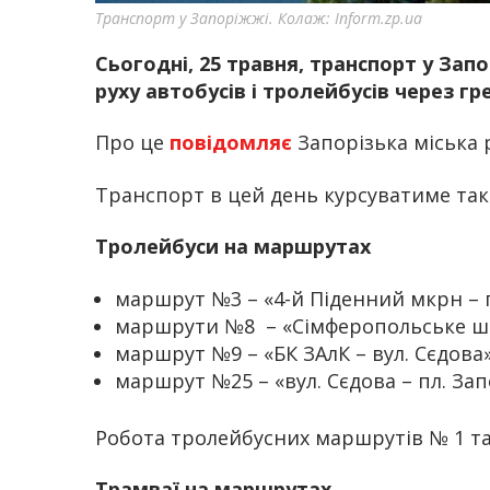
Транспорт у Запоріжжі. Колаж: Inform.zp.ua
Сьогодні, 25 травня, транспорт у Зап
руху автобусів і тролейбусів через г
Про це
повідомляє
Запорізька міська 
Транспорт в цей день курсуватиме так
Тролейбуси на маршрутах
маршрут №3 – «4-й Піденний мкрн – п
маршрути №8 – «Сімферопольське шос
маршрут №9 – «БК ЗАлК – вул. Сєдова»
маршрут №25 – «вул. Сєдова – пл. Зап
Робота тролейбусних маршрутів № 1 т
Трамваї на маршрутах