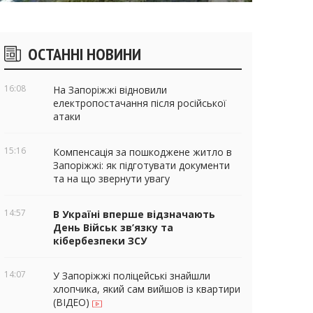
ічні
ОСТАННІ НОВИНИ
віджети
16:08
На Запоріжжі відновили
електропостачання після російської
атаки
15:16
Компенсація за пошкоджене житло в
Запоріжжі: як підготувати документи
та на що звернути увагу
14:57
В Україні вперше відзначають
День Військ зв’язку та
кібербезпеки ЗСУ
14:07
У Запоріжжі поліцейські знайшли
хлопчика, який сам вийшов із квартири
(ВІДЕО)