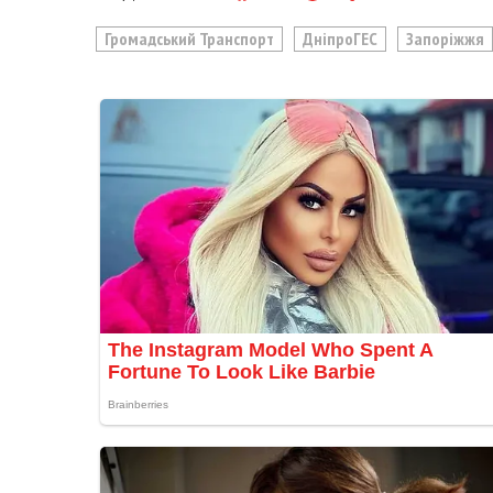
Громадський Транспорт
ДніпроГЕС
Запоріжжя