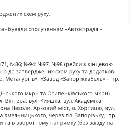
ерджених схем руху.
анізували сполученням «Автострада –
№71, №86; №94; №97, №98 (рейси з кінцевою
дно до затверджених схем руху та додаткові
. Металургів», «Завод «Запоріжкабель» – пр.
дінського мкрн та Осипенківського мкрн)
л. Вінтера, вул. Кияшка, вул. Академіка
тона Незоли, Арковий міст, о. Хортицю, вул.
на Хмельницького, через пл. Запорізьку, пр.
 та в зворотному напрямку (без заїзду на