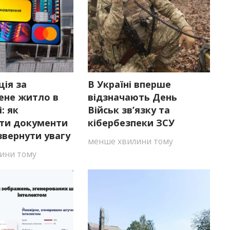
ія за
В Україні вперше
не житло в
відзначають День
: як
Військ зв’язку та
ати документи
кібербезпеки ЗСУ
звернути увагу
менше хвилини тому
ини тому