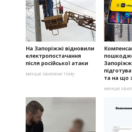
На Запоріжжі відновили
Компенсац
електропостачання
пошкодже
після російської атаки
Запоріжжі
підготув
менше хвилини тому
та на що 
менше хвил