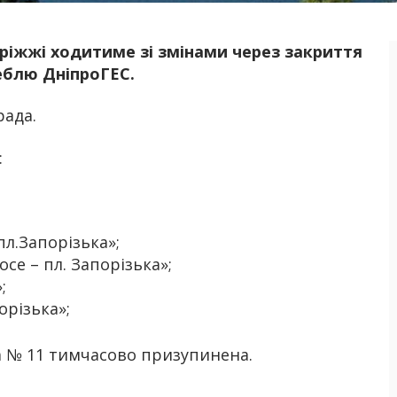
оріжжі ходитиме зі змінами через закриття
Б
реблю ДніпроГЕС.
рада.
:
л.Запорізька»;
е – пл. Запорізька»;
;
орізька»;
а № 11 тимчасово призупинена.