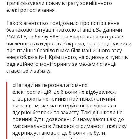
тричі фіксували повну втрату зовнішнього
електропостачання.
Також агентство повідомило про погіршення
безпекової ситуації навколо станції. За даними
МАГАТЕ, поблизу ЗАЕС та Енергодара фіксували
численні атаки дронів. Зокрема, на станції заявили
про падіння безпілотника біля машинного залу
енергоблока №1. Крім цього, на одному з пунктів
радіаційного моніторингу за межами станції
стався збій зв’язку.
«Напади на персонал атомних
електростанцій, де б вони не відбувалися,
створюють неприйнятний психологічний
тиск, що може мати серйозні наслідки для
ядерної безпеки та захисту. Такі дії ніколи не
повинні бути дозволені. Я знову закликаю до
максимальної військової стриманості поблизу
ядерних установок, де б вони не були