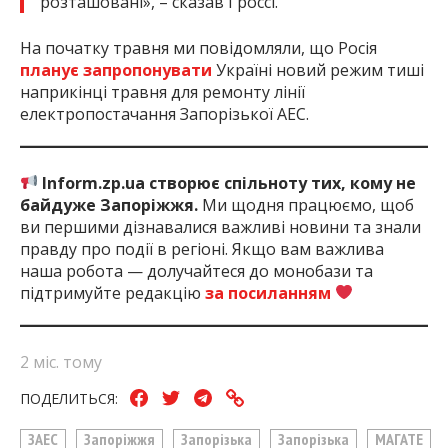
розташовані», – сказав Гроссі.
На початку травня ми повідомляли, що Росія
планує запропонувати
Україні новий режим тиші
наприкінці травня для ремонту лінії
електропостачання Запорізької АЕС.
Inform.zp.ua створює спільноту тих, кому не
байдуже Запоріжжя.
Ми щодня працюємо, щоб
ви першими дізнавалися важливі новини та знали
правду про події в регіоні. Якщо вам важлива
наша робота — долучайтеся до монобази та
підтримуйте редакцію
за посиланням
2 міс. тому
ПОДЕЛИТЬСЯ:
ЗАЕС
Запоріжжя
Запорізька
Запорізька
МАГАТЕ