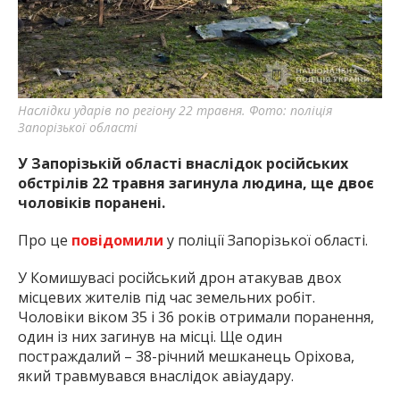
Наслідки ударів по регіону 22 травня. Фото: поліція
Запорізької області
У Запорізькій області внаслідок російських
обстрілів 22 травня загинула людина, ще двоє
чоловіків поранені.
Про це
повідомили
у поліції Запорізької області.
У Комишувасі російський дрон атакував двох
місцевих жителів під час земельних робіт.
Чоловіки віком 35 і 36 років отримали поранення,
один із них загинув на місці. Ще один
постраждалий – 38-річний мешканець Оріхова,
який травмувався внаслідок авіаудару.