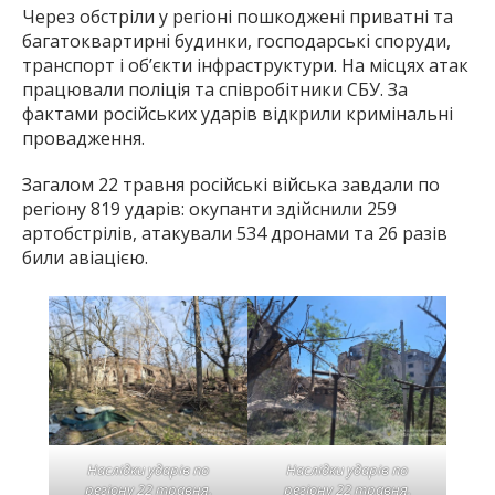
Через обстріли у регіоні пошкоджені приватні та
багатоквартирні будинки, господарські споруди,
транспорт і об’єкти інфраструктури. На місцях атак
працювали поліція та співробітники СБУ. За
фактами російських ударів відкрили кримінальні
провадження.
Загалом 22 травня російські війська завдали по
регіону 819 ударів: окупанти здійснили 259
артобстрілів, атакували 534 дронами та 26 разів
били авіацією.
Наслідки ударів по
Наслідки ударів по
регіону 22 травня.
регіону 22 травня.