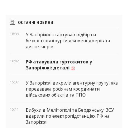
Бічні
ОСТАННІ НОВИНИ
віджети
16:39
У Запоріжжі стартував відбір на
безкоштовні курси для менеджерів та
диспетчерів
16:02
РФ атакувала гуртожиток у
Запоріжжі: деталі
15:37
У Запоріжжі викрили агентурну групу, яка
передавала росіянам координати
військових об’єктів та ППО
15:11
Вибухи в Мелітополі та Бердянську: ЗСУ
вдарили по електропідстанціях РФ на
Запоріжжі