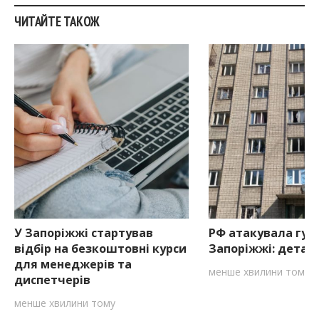
ЧИТАЙТЕ ТАКОЖ
У Запоріжжі стартував
РФ атакувала гур
відбір на безкоштовні курси
Запоріжжі: детал
для менеджерів та
менше хвилини тому
диспетчерів
менше хвилини тому