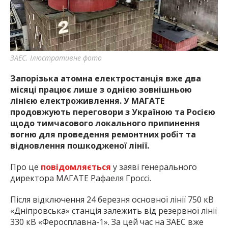
найважливішу інформацію про події
міста Запоріжжя та області.
ЗАЕС. Ілюстративне фото
Запорізька атомна електростанція вже два
місяці працює лише з однією зовнішньою
лінією електроживлення. У МАГАТЕ
продовжують переговори з Україною та Росією
щодо тимчасового локального припинення
вогню для проведення ремонтних робіт та
відновлення пошкодженої лінії.
Про це
повідомляється
у заяві генерального
директора МАГАТЕ Рафаеля Гроссі.
Після відключення 24 березня основної лінії 750 кВ
«Дніпровська» станція залежить від резервної лінії
330 кВ «Феросплавна-1». За цей час на ЗАЕС вже