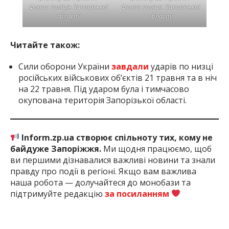
Фото: поліція Запорізької
Фото: поліція Запорізької
області
області
Читайте також:
Сили оборони України
завдали
ударів по низці
російських військових об’єктів 21 травня та в ніч
на 22 травня. Під ударом була і тимчасово
окупована територія Запорізької області.
Inform.zp.ua створює спільноту тих, кому не
байдуже Запоріжжя.
Ми щодня працюємо, щоб
ви першими дізнавалися важливі новини та знали
правду про події в регіоні. Якщо вам важлива
наша робота — долучайтеся до монобази та
підтримуйте редакцію
за посиланням
2 міс. тому