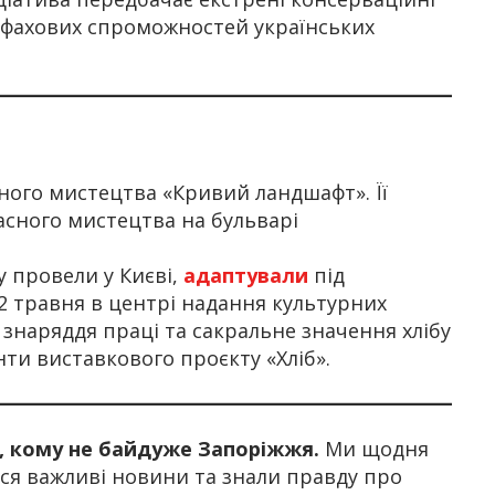
 фахових спроможностей українських
ного мистецтва «Кривий ландшафт». Її
асного мистецтва на бульварі
ку провели у Києві,
адаптували
під
2 травня в центрі надання культурних
 знаряддя праці та сакральне значення хлібу
енти виставкового проєкту «Хліб».
х, кому не байдуже Запоріжжя.
Ми щодня
я важливі новини та знали правду про