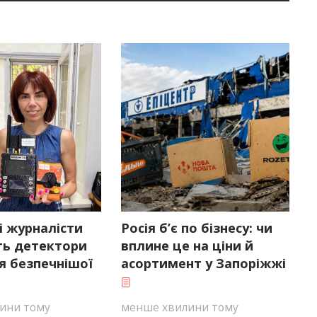
і журналісти
Росія б’є по бізнесу: чи
ь детектори
вплине це на ціни й
я безпечнішої
асортимент у Запоріжжі
ини тому
менше хвилини тому