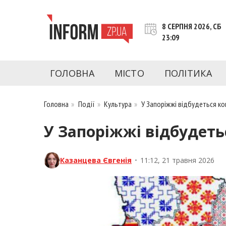
Перейти
до
8 СЕРПНЯ 2026, СБ
контенту
23:09
inform.zp.ua
INFORM.ZP.UA – це інформаційний портал 
економіки, культури, криміналу, подій, 
ГОЛОВНА
МІСТО
ПОЛІТИКА
Запоріжжя та Запорізької області на день. 
чесну аналітику. Ми дуже цінуємо наших чита
Головна
»
Події
»
Культура
»
У Запоріжжі відбудеться ко
У Запоріжжі відбудеть
Казанцева Євгенія
•
11:12, 21 травня 2026