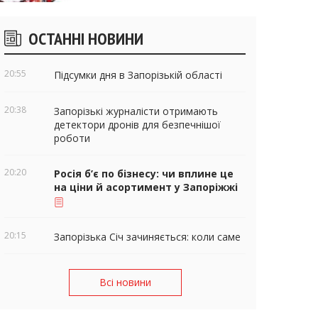
ічні
ОСТАННІ НОВИНИ
віджети
20:55
Підсумки дня в Запорізькій області
20:38
Запорізькі журналісти отримають
детектори дронів для безпечнішої
роботи
20:20
Росія б’є по бізнесу: чи вплине це
на ціни й асортимент у Запоріжжі
20:15
Запорізька Січ зачиняється: коли саме
Всі новини