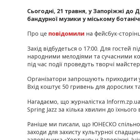
Сьогодні, 21 травня, у Запоріжжі до
бандурної музики у міському ботаніч
Про це
повідомили
на фейсбук-сторінц
Захід відбудеться о 17:00. Для гостей 
народними мелодіями та сучасними ко
під час події проведуть творчі майстер
Організатори запрошують приходити у
Вхід коштує 50 гривень для дорослих та
Нагадаємо, що журналістка Inform.zp.u
Spring Jazz за кілька хвилин до їхнього
Раніше ми писали, що ЮНЕСКО спільно
заходи для захисту культурної спадщи
заповідника «Хортиця» у Запоріжжі. Ін