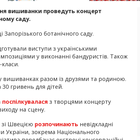
 Дня вишиванки проведуть концерт
Б
ному саду.
і Запорізького ботанічного саду.
підготували виступи з українськими
мпозиціями у виконанні бандуристів. Також
-класи.
 вишиванках разом із друзями та родиною.
 30 гривень для дітей.
a
поспілкувалася
з творцями концерту
 виходу на сцену.
 зі Швецією
розпочинають
невідкладні
ни України, зокрема Національного
іціатива передбачає екстрені консерваційні