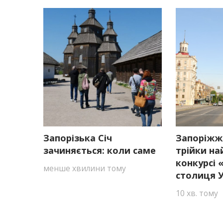
Запорізька Січ
Запоріжж
зачиняється: коли саме
трійки на
конкурсі
менше хвилини тому
столиця У
10 хв. тому