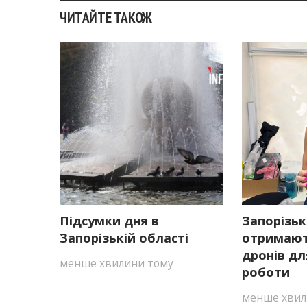
ЧИТАЙТЕ ТАКОЖ
Підсумки дня в
Запорізьк
Запорізькій області
отримают
дронів дл
менше хвилини тому
роботи
менше хвил