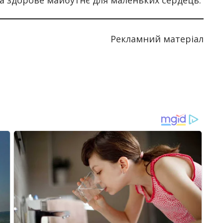
а здорове майбутнє для маленьких сердець.
Рекламний матеріал