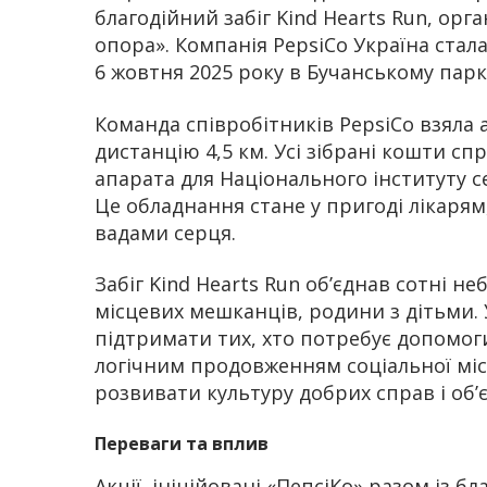
благодійний забіг Kind Hearts Run, ор
опора». Компанія PepsiCo Україна стал
6 жовтня 2025 року в Бучанському парк
Команда співробітників PepsiCo взяла 
дистанцію 4,5 км. Усі зібрані кошти с
апарата для Національного інституту се
Це обладнання стане у пригоді лікарям
вадами серця.
Забіг Kind Hearts Run об’єднав сотні н
місцевих мешканців, родини з дітьми. 
підтримати тих, хто потребує допомоги.
логічним продовженням соціальної міс
розвивати культуру добрих справ і об’
Переваги та вплив
Акції, ініційовані «ПепсіКо» разом із