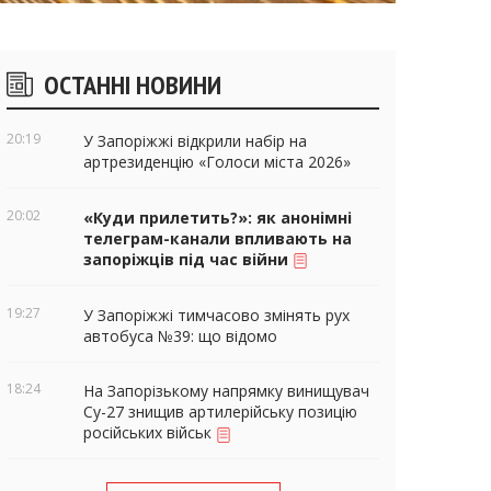
ічні
ОСТАННІ НОВИНИ
віджети
20:19
У Запоріжжі відкрили набір на
артрезиденцію «Голоси міста 2026»
20:02
«Куди прилетить?»: як анонімні
телеграм-канали впливають на
запоріжців під час війни
19:27
У Запоріжжі тимчасово змінять рух
автобуса №39: що відомо
18:24
На Запорізькому напрямку винищувач
Су-27 знищив артилерійську позицію
російських військ