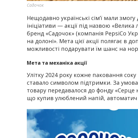
Садочок
Нещодавно українські сім’ї мали змог
ініціативи — акції під назвою «Велика 
бренд «Садочок» (компанія PepsiCo Укр
на долоні». Мета цієї акції полягає в 
можливості подарувати їм шанс на но
Мета та механіка акції
Улітку 2024 року кожне паковання соку
ставало символом підтримки. За умовам
товару передавалося до фонду «Серце н
що купив улюблений напій, автоматичн