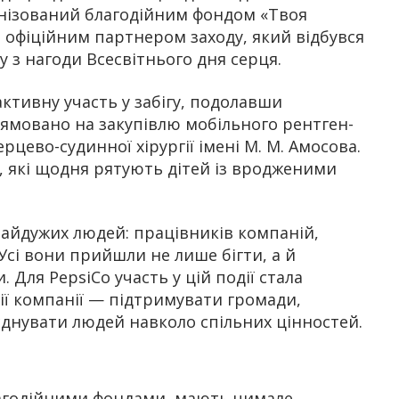
ганізований благодійним фондом «Твоя
а офіційним партнером заходу, який відбувся
у з нагоди Всесвітнього дня серця.
активну участь у забігу, подолавши
прямовано на закупівлю мобільного рентген-
рцево-судинної хірургії імені М. М. Амосова.
, які щодня рятують дітей із вродженими
ебайдужих людей: працівників компаній,
Усі вони прийшли не лише бігти, а й
 Для PepsiCo участь у цій події стала
ії компанії — підтримувати громади,
єднувати людей навколо спільних цінностей.
 благодійними фондами, мають чимале