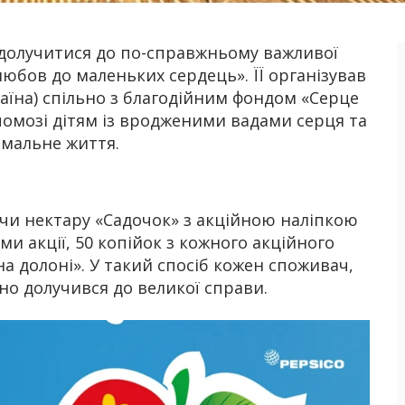
у долучитися до по-справжньому важливої
Б
любов до маленьких сердець». ЇЇ організував
аїна) спільно з благодійним фондом «Серце
допомозі дітям із вродженими вадами серця та
рмальне життя.
 чи нектару «Садочок» з акційною наліпкою
и акції, 50 копійок з кожного акційного
а долоні». У такий спосіб кожен споживач,
о долучився до великої справи.