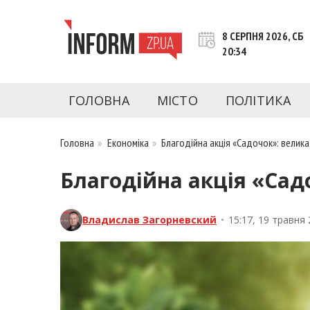
Перейти
до
8 СЕРПНЯ 2026, СБ
контенту
20:34
inform.zp.ua
INFORM.ZP.UA – це інформаційний портал 
економіки, культури, криміналу, подій, 
ГОЛОВНА
МІСТО
ПОЛІТИКА
Запоріжжя та Запорізької області на день. 
чесну аналітику. Ми дуже цінуємо наших чита
Головна
»
Економіка
»
Благодійна акція «Садочок»: велик
Благодійна акція «Сад
Владислав Загорневский
•
15:17, 19 травня