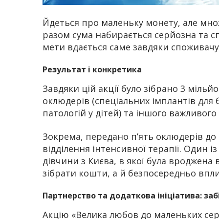
Йдеться про маленьку монету, але множ
разом сума набирається серйозна та сп
мети вдається саме завдяки споживачу
Результат і конкретика
Завдяки цій акції було зібрано 3 мільй
оклюдерів (спеціальних імплантів для
патологій у дітей) та іншого важливог
Зокрема, передано п’ять оклюдерів до
відділення інтенсивної терапії. Один і
дівчини з Києва, в якої була вроджена 
зібрати кошти, а й безпосередньо впл
Партнерство та додаткова ініціатива: забі
Акцію «Велика любов до маленьких се