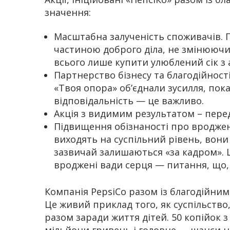
значення:
Масштабна залученість споживачів. 
частиною доброго діла, не змінюючи
всього лише купити улюблений сік з
Партнерство бізнесу та благодійності
«Твоя опора» об’єднали зусилля, по
відповідальність — це важливо.
Акція з видимим результатом – перед
Підвищення обізнаності про вроджені 
виходять на суспільний рівень, вон
зазвичай залишаються «за кадром». Ц
вроджені вади серця — питання, що, 
Компанія PepsiCo разом із благодійни
Це живий приклад того, як суспільство
разом заради життя дітей. 50 копійок