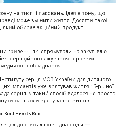
ену на тисячі паковань. Ідея в тому, що
равді може змінити життя. Досягти такої
, який обирає акційний продукт.
они гривень, які спрямували на закупівлю
 безопераційного лікування серцевих
о медичного обладнання.
 Інституту серця МОЗ України для дитячого
з цих імплантів уже врятував життя 16-річної
вада серця. У такий спосіб вдалося не просто
инути на шанси врятування життів.
г Kind Hearts Run
рдець» доповнила ще одна подія —