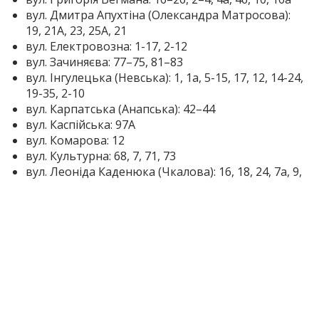
вул. Дмитра Апухтіна (Олександра Матросова):
19, 21А, 23, 25А, 21
вул. Електровозна: 1-17, 2-12
вул. Зачиняєва: 77–75, 81–83
вул. Інгулецька (Невська): 1, 1а, 5-15, 17, 12, 14-24,
19-35, 2-10
вул. Карпатська (Анапська): 42–44
вул. Каспійська: 97А
вул. Комарова: 12
вул. Культурна: 68, 7, 71, 73
вул. Леоніда Каденюка (Чкалова): 16, 18, 24, 7а, 9,
11, 13-17, 21
вул. Ливадна (Халтуріна): 1-15, 2-14
вул. Любисткова (Ударна): 2-8, 8а, 10а, 3-11, 11а
вул. Марко Вовчок: 1–41, 2–18, 25в
вул. Меліоративна: 1-31, 35, 37, 2-14, 16, 20, 26, 28,
22, 24
вул. Миколи Ласточкіна (Чапаєва): 110-122, 126,
128, 130, 132, 134, 136, 43, 45, 51, 63, 55, 57, 59, 136-
142, 144, 146-158, 160, 162а, 162б, 164, 164б, 166,