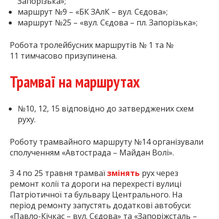
Запорізька»;
маршрут №9 – «БК ЗАлК – вул. Сєдова»;
маршрут №25 – «вул. Сєдова – пл. Запорізька»;
Робота тролейбусних маршрутів № 1 та №
11 тимчасово призупинена.
Трамваї на маршрутах
№10, 12, 15 відповідно до затверджених схем
руху.
Роботу трамвайного маршруту №14 організували
сполученням «Автострада – Майдан Волі».
З 4 по 25 травня трамваї
змінять
рух через
ремонт колії та дороги на перехресті вулиці
Патріотичної та бульвару Центрального. На
період ремонту запустять додаткові автобуси:
«Павло-Кічкас – вул. Сєдова» та «Запоріжсталь –