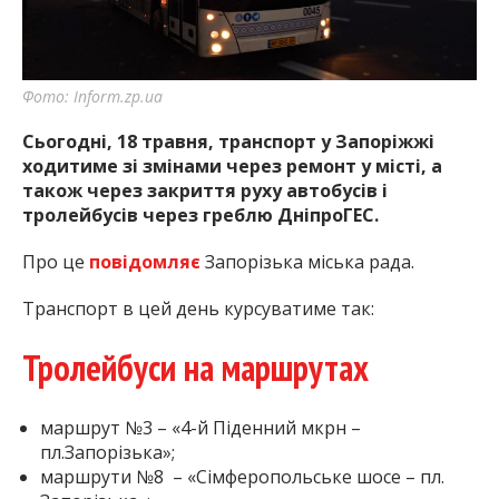
найважливішу інформацію про події
міста Запоріжжя та області.
Фото: Inform.zp.ua
Сьогодні, 18 травня, транспорт у Запоріжжі
ходитиме зі змінами через ремонт у місті, а
також через закриття руху автобусів і
тролейбусів через греблю ДніпроГЕС.
Про це
повідомляє
Запорізька міська рада.
Транспорт в цей день курсуватиме так:
Тролейбуси на маршрутах
маршрут №3 – «4-й Піденний мкрн –
пл.Запорізька»;
маршрути №8 – «Сімферопольське шосе – пл.