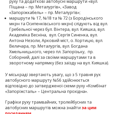
руху та додаткові автобусні маршрути «вул.
Піщана – пр. Металургів», «Завод
«Запоріжкабель» – пр. Металургів»;
маршрути № 17, №18 та № 72 (з Бородінського
мкрн та Осипенківського мкрн) слідують від вул.
Гребельної через бул. Вінтера, вул. Кияшка, вул.
Академіка Весніна, вул. Сергія Синенка, вул.
Антона Незоли, Арковий міст, о. Хортицю, вул.
Величара, пр. Металургів, вул. Богдана
Хмельницького, через пл. Запорізьку, пр.
Соборний, далі за своїми маршрутами та в
зворотному напрямку (без заїзду на вул. Кияшка).
У міськраді звертають увагу, що з 5 травня рух
автобусного маршруту №56 здійснюється
відповідно до затвердженої схеми руху «Комбінат
«Запоріжсталь» – Центральна прохідна».
Графіки руху трамвайних, тролейбусних та
автобусних маршрутів можна знайти
за цим
посиланням
.