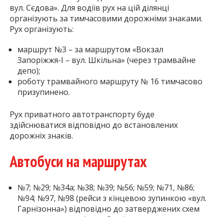
вул. Сєдова». Для водіїв рух на цій ділянці
організують за тимчасовими дорожніми знаками.
Рух організують:
маршрут №3 – за маршрутом «Вокзал
Запоріжжя-І – вул. Шкільна» (через трамвайне
депо);
роботу трамвайного маршруту № 16 тимчасово
призупинено.
Рух приватного автотранспорту буде
здійснюватися відповідно до встановлених
дорожніх знаків.
Автобуси на маршрутах
№7; №29; №34а; №38; №39; №56; №59; №71, №86;
№94; №97, №98 (рейси з кінцевою зупинкою «вул.
Гарнізонна») відповідно до затверджених схем