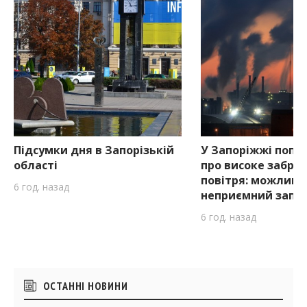
Підсумки дня в Запорізькій
У Запоріжжі попе
області
про високе забру
повітря: можливи
6 год. назад
неприємний запа
6 год. назад
Бічні
ОСТАННІ НОВИНИ
віджети