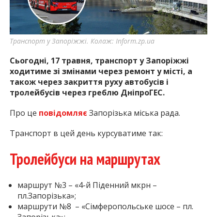
найважливішу інформацію про події
міста Запоріжжя та області.
Транспорт у Запоріжжі. Колаж: Inform.zp.ua
Сьогодні, 17 травня, транспорт у Запоріжжі
ходитиме зі змінами через ремонт у місті, а
також через закриття руху автобусів і
тролейбусів через греблю ДніпроГЕС.
Про це
повідомляє
Запорізька міська рада.
Транспорт в цей день курсуватиме так:
Тролейбуси на маршрутах
маршрут №3 – «4-й Піденний мкрн –
пл.Запорізька»;
маршрути №8 – «Сімферопольське шосе – пл.