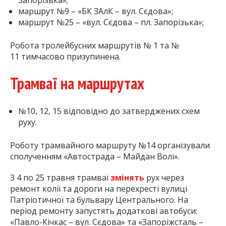
Запорізька»;
маршрут №9 – «БК ЗАлК – вул. Сєдова»;
маршрут №25 – «вул. Сєдова – пл. Запорізька»;
Робота тролейбусних маршрутів № 1 та №
11 тимчасово призупинена.
Трамваї на маршрутах
№10, 12, 15 відповідно до затверджених схем
руху.
Роботу трамвайного маршруту №14 організували
сполученням «Автострада – Майдан Волі».
З 4 по 25 травня трамваї
змінять
рух через
ремонт колії та дороги на перехресті вулиці
Патріотичної та бульвару Центрального. На
період ремонту запустять додаткові автобуси:
«Павло-Кічкас – вул. Сєдова» та «Запоріжсталь –