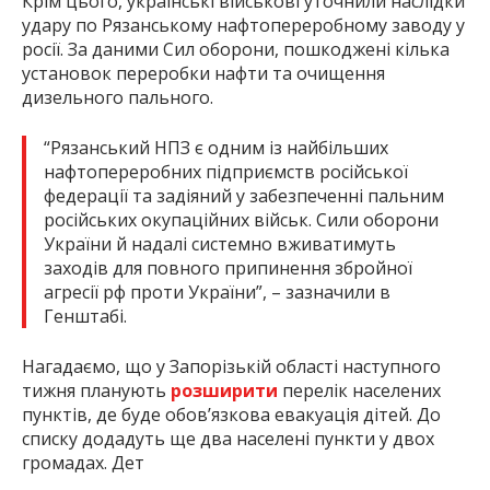
Крім цього, українські військові уточнили наслідки
удару по Рязанському нафтопереробному заводу у
росії. За даними Сил оборони, пошкоджені кілька
установок переробки нафти та очищення
дизельного пального.
“Рязанський НПЗ є одним із найбільших
нафтопереробних підприємств російської
федерації та задіяний у забезпеченні пальним
російських окупаційних військ. Сили оборони
України й надалі системно вживатимуть
заходів для повного припинення збройної
агресії рф проти України”, – зазначили в
Генштабі.
Нагадаємо, що у Запорізькій області наступного
тижня планують
розширити
перелік населених
пунктів, де буде обов’язкова евакуація дітей. До
списку додадуть ще два населені пункти у двох
громадах. Дет