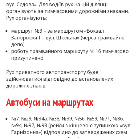
вул. Сєдова». Для водіїв рух на цій ділянці
організують за тимчасовими дорожніми знаками.
Рух організують:
маршрут №3 – за маршрутом «Вокзал
Запоріжжя-І – вул. Шкільна» (через трамвайне
депо);
роботу трамвайного маршруту № 16 тимчасово
призупинено.
Рух приватного автотранспорту буде
здійснюватися відповідно до встановлених
дорожніх знаків.
Автобуси на маршрутах
№7; №29; №34а; №38; №39; №56; №59; №71, №86;
№94; №97, №98 (рейси з кінцевою зупинкою «вул.
Гарнізонна») відповідно до затверджених схем