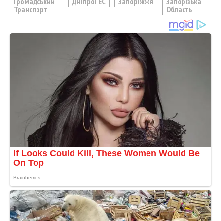
Громадський
ДніпроГЕС
Запоріжжя
Запорізька
Транспорт
Область