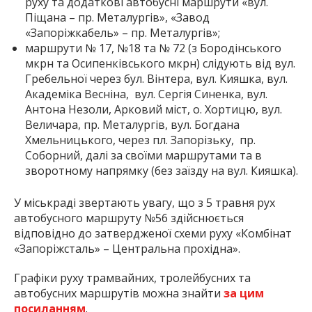
руху та додаткові автобусні маршрути «вул.
Піщана – пр. Металургів», «Завод
«Запоріжкабель» – пр. Металургів»;
маршрути № 17, №18 та № 72 (з Бородінського
мкрн та Осипенківського мкрн) слідують від вул.
Гребельної через бул. Вінтера, вул. Кияшка, вул.
Академіка Весніна, вул. Сергія Синенка, вул.
Антона Незоли, Арковий міст, о. Хортицю, вул.
Величара, пр. Металургів, вул. Богдана
Хмельницького, через пл. Запорізьку, пр.
Соборний, далі за своїми маршрутами та в
зворотному напрямку (без заїзду на вул. Кияшка).
У міськраді звертають увагу, що з 5 травня рух
автобусного маршруту №56 здійснюється
відповідно до затвердженої схеми руху «Комбінат
«Запоріжсталь» – Центральна прохідна».
Графіки руху трамвайних, тролейбусних та
автобусних маршрутів можна знайти
за цим
посиланням
.