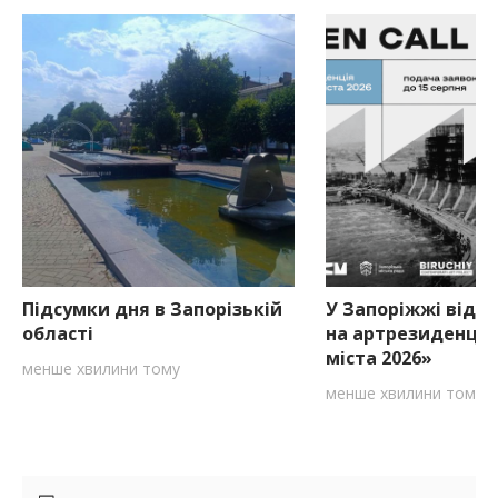
Підсумки дня в Запорізькій
У Запоріжжі відкр
області
на артрезиденцію
міста 2026»
менше хвилини тому
менше хвилини тому
Бічні