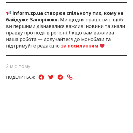
Inform.zp.ua створює спільноту тих, кому не
байдуже Запоріжжя.
Ми щодня працюємо, щоб
ви першими дізнавалися важливі новини та знали
правду про події в регіоні. Якщо вам важлива
наша робота — долучайтеся до монобази та
підтримуйте редакцію
за посиланням
2 міс. тому
ПОДЕЛИТЬСЯ:
Війна Росії З
Запоріжжя
Запорізька
ЗСУ
ТОТ
Україною
Область
ЧИТАЙТЕ ТАКОЖ