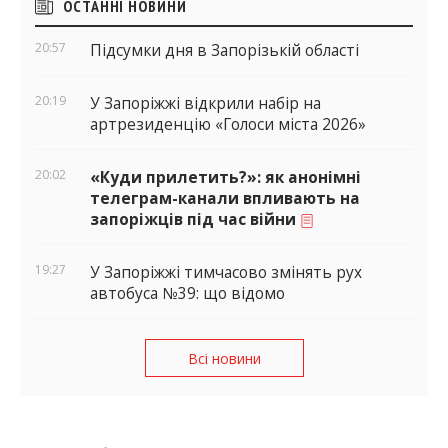
ОСТАННІ НОВИНИ
віджети
20:57
Підсумки дня в Запорізькій області
20:19
У Запоріжжі відкрили набір на
артрезиденцію «Голоси міста 2026»
20:02
«Куди прилетить?»: як анонімні
телеграм-канали впливають на
запоріжців під час війни
19:27
У Запоріжжі тимчасово змінять рух
автобуса №39: що відомо
Всі новини