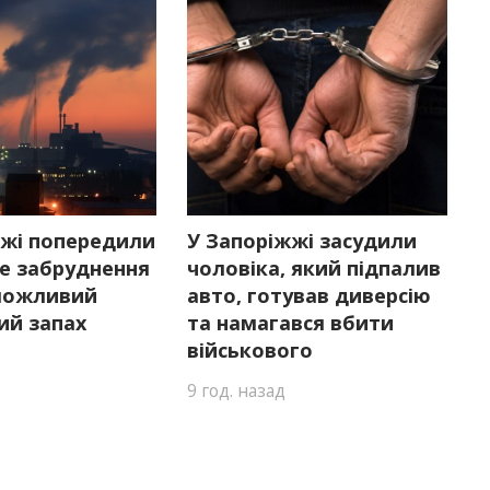
жжі попередили
У Запоріжжі засудили
е забруднення
чоловіка, який підпалив
 можливий
авто, готував диверсію
ий запах
та намагався вбити
військового
9 год. назад