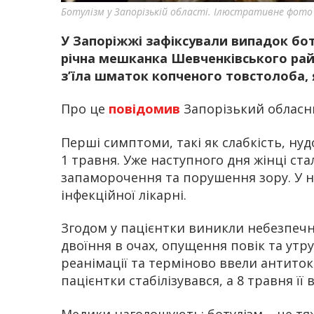
Ботулізм у Запорізькій області. Ілюстративне фото
У Запоріжжі зафіксували випадок бот
річна мешканка Шевченківського райо
з’їла шматок копченого товстолоба, 
Про це
повідомив
Запорізький обласн
Перші симптоми, такі як слабкість, нуд
1 травня. Уже наступного дня жінці стал
запаморочення та порушення зору. У ніч
інфекційної лікарні.
Згодом у пацієнтки виникли небезпеч
двоїння в очах, опущення повік та утр
реанімації та терміново ввели антиток
пацієнтки стабілізувався, а 8 травня її 
Медики наголошують: ботулізм – це тя