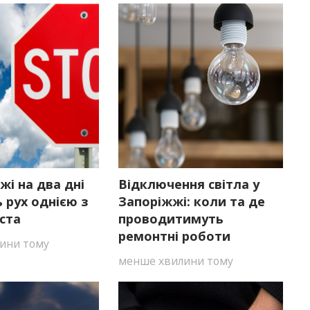
жі на два дні
Відключення світла у
 рух однією з
Запоріжжі: коли та де
ста
проводитимуть
ремонтні роботи
ини тому
менше хвилини тому