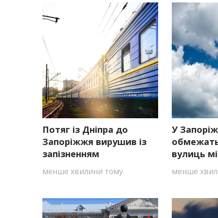
Потяг із Дніпра до
У Запоріж
Запоріжжя вирушив із
обмежать
запізненням
вулиць мі
менше хвилини тому
менше хвил