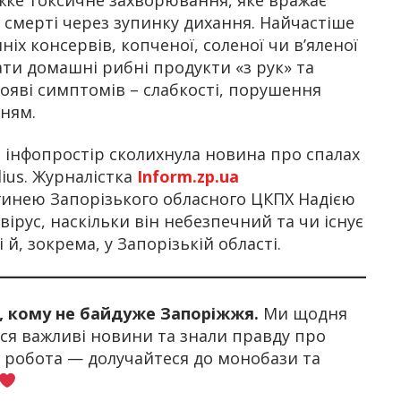
 смерті через зупинку дихання. Найчастіше
іх консервів, копченої, соленої чи в’яленої
ти домашні рибні продукти «з рук» та
ояві симптомів – слабкості, порушення
нням.
й інфопростір сколихнула новина про спалах
dius. Журналістка
Inform.zp.ua
гинею Запорізького обласного ЦКПХ Надією
ірус, наскільки він небезпечний та чи існує
 й, зокрема, у Запорізькій області.
х, кому не байдуже Запоріжжя.
Ми щодня
я важливі новини та знали правду про
а робота — долучайтеся до монобази та