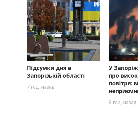
Підсумки дня в
У Запорі
Запорізькій області
про висок
повітря:
7 год. назад
неприємн
8 год. назад