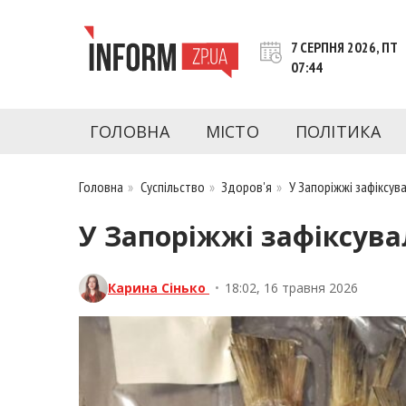
Перейти
до
7 СЕРПНЯ 2026, ПТ
контенту
07:44
inform.zp.ua
INFORM.ZP.UA – це інформаційний портал 
економіки, культури, криміналу, подій, 
ГОЛОВНА
МІСТО
ПОЛІТИКА
Запоріжжя та Запорізької області на день. 
чесну аналітику. Ми дуже цінуємо наших чита
Головна
»
Суспільство
»
Здоров'я
»
У Запоріжжі зафіксув
У Запоріжжі зафіксув
Карина Сінько
•
18:02, 16 травня 2026