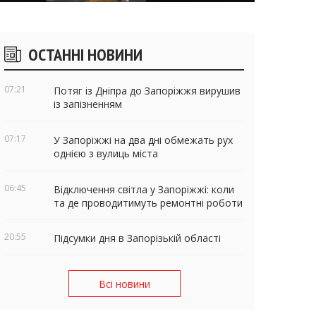
ічні
ОСТАННІ НОВИНИ
віджети
07:21
Потяг із Дніпра до Запоріжжя вирушив
із запізненням
07:17
У Запоріжжі на два дні обмежать рух
однією з вулиць міста
06:45
Відключення світла у Запоріжжі: коли
та де проводитимуть ремонтні роботи
20:55
Підсумки дня в Запорізькій області
Всі новини