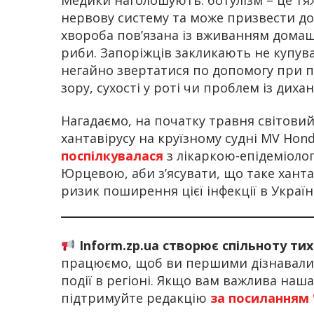
нервову систему та може призвести до
хвороба пов’язана із вживанням домашн
риби. Запоріжців закликають не купува
негайно звертатися по допомогу при п
зору, сухості у роті чи проблем із диха
Нагадаємо, на початку травня світови
хантавірусу на круїзному судні MV Hon
поспілкувалася
з лікаркою-епідеміоло
Юрцевою, аби з’ясувати, що таке хантав
ризик поширення цієї інфекції в Україні
Inform.zp.ua створює спільноту ти
працюємо, щоб ви першими дізнавалис
події в регіоні. Якщо вам важлива наш
підтримуйте редакцію
за посиланням