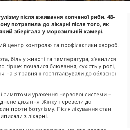
улізму після вживання копченої риби. 48-
Б
ну потрапила до лікарні після того, як
який зберігала у морозильній камері.
ий центр контролю та профілактики хвороб.
ота, біль у животі та температура, з’явилися
о гірше: почалися блювання, сухість у роті,
 на 3 травня її госпіталізували до обласної
ні симптоми ураження нервової системи –
уднене дихання. Жінку перевели до
син проти ботулізму. Після лікування стан
виписали з лікарні.
жке токсичне захворювання, яке вражає