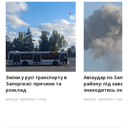
Зміни у русі транспорту в
Авіаудар по Запо
Запоріжжі: причини та
району: під зава
розклад
знаходитись люд
менше хвилини тому
менше хвилини тому