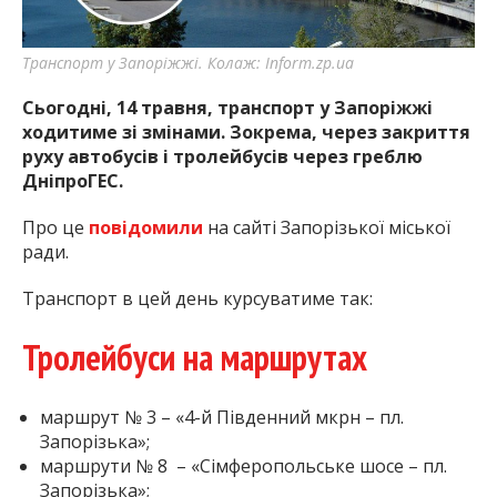
найважливішу інформацію про події
міста Запоріжжя та області.
Транспорт у Запоріжжі. Колаж: Inform.zp.ua
Сьогодні, 14 травня, транспорт у Запоріжжі
ходитиме зі змінами. Зокрема, через закриття
руху автобусів і тролейбусів через греблю
ДніпроГЕС.
Про це
пові
д
омили
на сайті Запорізької міської
ради.
Транспорт в цей день курсуватиме так:
Тролейбуси на маршрутах
маршрут № 3 – «4-й Південний мкрн – пл.
Запорізька»;
маршрути № 8 – «Сімферопольське шосе – пл.
Запорізька»;