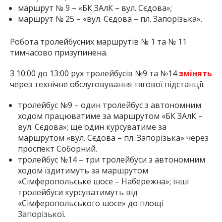
маршрут № 9 – «БК ЗАлК – вул. Сєдова»;
маршрут № 25 – «вул. Сєдова – пл. Запорізька».
Робота тролейбусних маршрутів № 1 та № 11
тимчасово призупинена.
З 10:00 до 13:00 рух тролейбусів №9 та №14
змінять
через технічне обслуговування тягової підстанції.
тролейбус №9 – один тролейбус з автономним
ходом працюватиме за маршрутом «БК ЗАлК –
вул. Сєдова»; ще один курсуватиме за
маршрутом «вул. Сєдова – пл. Запорізька» через
проспект Соборний.
тролейбус №14 – три тролейбуси з автономним
ходом їздитимуть за маршрутом
«Сімферопольське шосе – Набережна»; інші
тролейбуси курсуватимуть від
«Сімферопольського шосе» до площі
Запорізької.