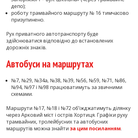
депо);
роботу трамвайного маршруту № 16 тимчасово
призупинено.
Рух приватного автотранспорту буде
здійснюватися відповідно до встановлених
дорожніх знаків.
Автобуси на маршрутах
№7, №29, №34а, №38, №39, №56, №59, №71, №86,
№94, №97 і №98 працюватимуть за звичними
схемами.
Маршрути №17, №18 і №72 об’їжджатимуть ділянку
через Арковий міст і острів Хортиця. Графіки руху
трамвайних, тролейбусних та автобусних
маршрутів можна знайти
за цим посиланням
.