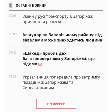
Бічні
ОСТАННІ НОВИНИ
віджети
09:05
Зміни у русі транспорту в Запоріжжі:
причини та розклад
08:00
Авіаудар по Запорізькому району: під
завалами може знаходитись людина
07:42
«Шахед» пробив дах
багатоповерхівки у Запоріжжі: що
відомо
07:38
Укрзалізниця попередила про затримку
поїздів між Запоріжжям та
Синельниковим
Всі новини