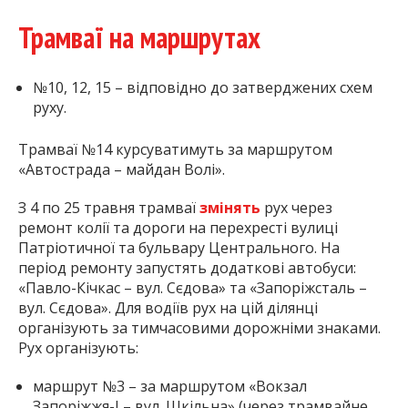
Трамваї на маршрутах
№10, 12, 15 – відповідно до затверджених схем
руху.
Трамваї №14 курсуватимуть за маршрутом
«Автострада – майдан Волі».
З 4 по 25 травня трамваї
змінять
рух через
ремонт колії та дороги на перехресті вулиці
Патріотичної та бульвару Центрального. На
період ремонту запустять додаткові автобуси:
«Павло-Кічкас – вул. Сєдова» та «Запоріжсталь –
вул. Сєдова». Для водіїв рух на цій ділянці
організують за тимчасовими дорожніми знаками.
Рух організують:
маршрут №3 – за маршрутом «Вокзал
Запоріжжя-І – вул. Шкільна» (через трамвайне