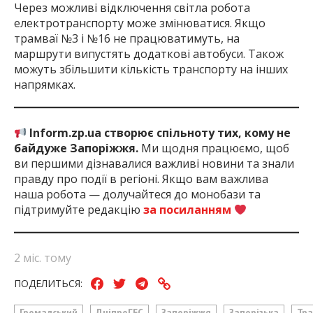
Через можливі відключення світла робота
електротранспорту може змінюватися. Якщо
трамваї №3 і №16 не працюватимуть, на
маршрути випустять додаткові автобуси. Також
можуть збільшити кількість транспорту на інших
напрямках.
Inform.zp.ua створює спільноту тих, кому не
байдуже Запоріжжя.
Ми щодня працюємо, щоб
ви першими дізнавалися важливі новини та знали
правду про події в регіоні. Якщо вам важлива
наша робота — долучайтеся до монобази та
підтримуйте редакцію
за посиланням
2 міс. тому
ПОДЕЛИТЬСЯ:
Громадський
ДніпроГЕС
Запоріжжя
Запорізька
Тр