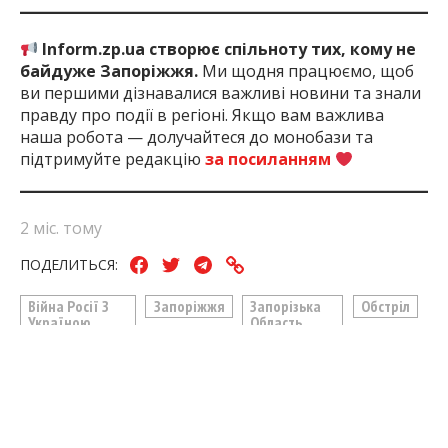
Inform.zp.ua створює спільноту тих, кому не
байдуже Запоріжжя.
Ми щодня працюємо, щоб
ви першими дізнавалися важливі новини та знали
правду про події в регіоні. Якщо вам важлива
наша робота — долучайтеся до монобази та
підтримуйте редакцію
за посиланням
2 міс. тому
ПОДЕЛИТЬСЯ:
Війна Росії З
Запоріжжя
Запорізька
Обстріл
Україною
Область
ЧИТАЙТЕ ТАКОЖ