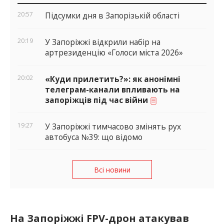
віджети
20:57
Підсумки дня в Запорізькій області
20:19
У Запоріжжі відкрили набір на
артрезиденцію «Голоси міста 2026»
20:02
«Куди прилетить?»: як анонімні
телеграм-канали впливають на
запоріжців під час війни
19:27
У Запоріжжі тимчасово змінять рух
автобуса №39: що відомо
Всі новини
На Запоріжжі FPV-дрон атакував