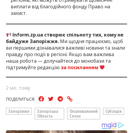
регіонів, які можуть отримувати щомісячні
виплати від благодійного фонду Право на
захист.
Inform.zp.ua створює спільноту тих, кому не
байдуже Запоріжжя.
Ми щодня працюємо, щоб
ви першими дізнавалися важливі новини та знали
правду про події в регіоні. Якщо вам важлива
наша робота — долучайтеся до монобази та
підтримуйте редакцію
за посиланням
2 міс. тому
ПОДЕЛИТЬСЯ:
Запоріжжя
Запорізька
Опалювальний
Субсидія
Область
Сезон