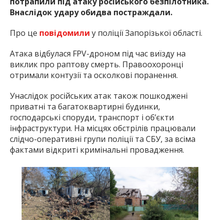
потрапили під атаку російського безпілотника.
Внаслідок удару обидва постраждали.
Про це
повідомили
у поліції Запорізької області.
Атака відбулася FPV-дроном під час виїзду на
виклик про раптову смерть. Правоохоронці
отримали контузії та осколкові поранення.
Унаслідок російських атак також пошкоджені
приватні та багатоквартирні будинки,
господарські споруди, транспорт і об’єкти
інфраструктури. На місцях обстрілів працювали
слідчо-оперативні групи поліції та СБУ, за всіма
фактами відкриті кримінальні провадження.