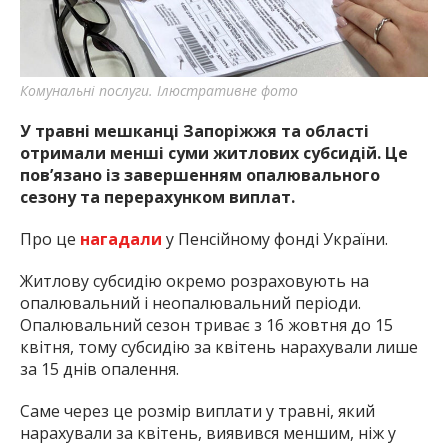
найважливішу інформацію про події
міста Запоріжжя та області.
Комунальні послуги. Ілюстративне фото
У травні мешканці Запоріжжя та області
отримали менші суми житлових субсидій. Це
пов’язано із завершенням опалювального
сезону та перерахунком виплат.
Про це
нагадали
у Пенсійному фонді України.
Житлову субсидію окремо розраховують на
опалювальний і неопалювальний періоди.
Опалювальний сезон триває з 16 жовтня до 15
квітня, тому субсидію за квітень нарахували лише
за 15 днів опалення.
Саме через це розмір виплати у травні, який
нарахували за квітень, виявився меншим, ніж у