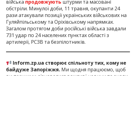
війська
продовжують
штурми та масовані
обстріли. Минулої доби, 11 травня, окупанти 24
рази атакували позиції українських військових на
Гуляйпільському та Оріхівському напрямках.
Загалом протягом доби російські війська завдали
731 удар по 24 населених пунктах області з
артилерії, РСЗВ та безпілотників.
Inform.zp.ua створює спільноту тих, кому не
байдуже Запоріжжя.
Ми щодня працюємо, щоб
ви першими дізнавалися важливі новини та знали
правду про події в регіоні. Якщо вам важлива
наша робота — долучайтеся до монобази та
підтримуйте редакцію
за посиланням
2 міс. тому
ПОДЕЛИТЬСЯ: