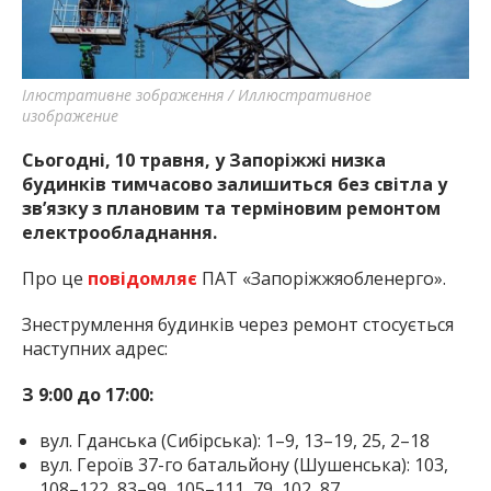
найважливішу інформацію про події
міста Запоріжжя та області.
Ілюстративне зображення / Иллюстративное
изображение
Сьогодні, 10 травня, у Запоріжжі низка
будинків тимчасово залишиться без світла у
зв’язку з плановим та терміновим ремонтом
електрообладнання.
Про це
повідомляє
ПАТ «Запоріжжяобленерго».
Знеструмлення будинків через ремонт стосується
наступних адрес:
З 9:00 до 17:00:
вул. Гданська (Сибірська): 1–9, 13–19, 25, 2–18
вул. Героїв 37-го батальйону (Шушенська): 103,
108–122, 83–99, 105–111, 79, 102, 87