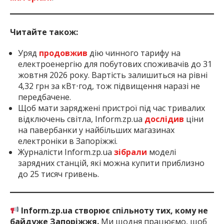
Читайте також:
Уряд
продовжив
дію чинного тарифу на
електроенергію для побутових споживачів до 31
жовтня 2026 року. Вартість залишиться на рівні
4,32 грн за кВт⋅год, тож підвищення наразі не
передбачене.
Щоб мати заряджені пристрої під час тривалих
відключень світла, Inform.zp.ua
дослідив
ціни
на павербанки у найбільших магазинах
електроніки в Запоріжжі.
Журналісти Inform.zp.ua
зібрали
моделі
зарядних станцій, які можна купити приблизно
до 25 тисяч гривень.
Inform.zp.ua створює спільноту тих, кому не
байдуже Запоріжжя.
Ми щодня працюємо, щоб