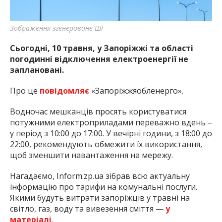
Зображення згенероване ШІ
Сьогодні, 10 травня, у Запоріжжі та області
погодинні відключення електроенергії не
заплановані.
Про це
повідомляє
«Запоріжжяобленерго».
Водночас мешканців просять користуватися
потужними електроприладами переважно вдень –
у період з 10:00 до 17:00. У вечірні години, з 18:00 до
22:00, рекомендують обмежити їх використання,
щоб зменшити навантаження на мережу.
Нагадаємо, Inform.zp.ua зібрав всю актуальну
інформацію про тарифи на комунальні послуги.
Якими будуть витрати запоріжців у травні на
світло, газ, воду та вивезення сміття —
у
матеріалі
.