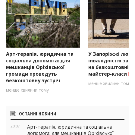
Арт-терапія, юридична та
У Запоріжжі люде
соціальна допомога: для
інвалідністю зап
мешканців Оріхівської
на безкоштовні т
громади проведуть
майстер-класи
безкоштовну зустріч
менше хвилини тому
менше хвилини тому
Бічні
ОСТАННІ НОВИНИ
віджети
20:07
Арт-терапія, юридична та соціальна
допомога: для мешканців Оріхівської