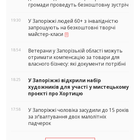
громади проведуть безкоштовну зустріч
19:30
У Запоріжжі людей 60+ з інвалідністю
запрошують на безкоштовні творчі
майстер-класи
18:54
Ветерани у Запорізькій області можуть
отримати компенсацію за товари для
власного бізнесу: які документи потрібні
18:25
У Запоріжжі відкрили набір
художників для участі у мистецькому
проєкті про Хортицю
17:58
У Запоріжжі чоловіка засудили до 15 років
за зґвалтування двох малолітніх
падчерок