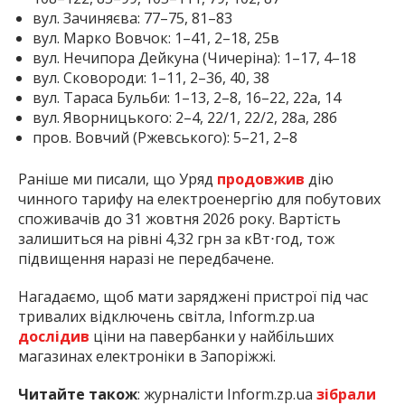
вул. Зачиняєва: 77–75, 81–83
вул. Марко Вовчок: 1–41, 2–18, 25в
вул. Нечипора Дейкуна (Чичеріна): 1–17, 4–18
вул. Сковороди: 1–11, 2–36, 40, 38
вул. Тараса Бульби: 1–13, 2–8, 16–22, 22а, 14
вул. Яворницького: 2–4, 22/1, 22/2, 28а, 28б
пров. Вовчий (Ржевського): 5–21, 2–8
Раніше ми писали, що Уряд
продовжив
дію
чинного тарифу на електроенергію для побутових
споживачів до 31 жовтня 2026 року. Вартість
залишиться на рівні 4,32 грн за кВт⋅год, тож
підвищення наразі не передбачене.
Нагадаємо, щоб мати заряджені пристрої під час
тривалих відключень світла, Inform.zp.ua
дослідив
ціни на павербанки у найбільших
магазинах електроніки в Запоріжжі.
Читайте також
: журналісти Inform.zp.ua
зібрали