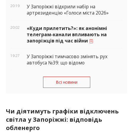
20:19
У Запоріжжі відкрили набір на
артрезиденцію «Голоси міста 2026»
20:02
«Куди прилетить?»: як анонімні
телеграм-канали впливають на
запоріжців під час війни
19:27
У Запоріжжі тимчасово змінять рух
автобуса №39: що відомо
Всі новини
Чи діятимуть графіки відключень
світла у Запоріжжі: відповідь
обленерго