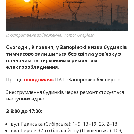
найважливішу інформацію про події
міста Запоріжжя та області.
Ілюстративне зображення. Фото: Unsplash
Сьогодні, 9 травня, у Запоріжжі низка будинків
тимчасово залишиться без світла у зв’язку з
плановим та терміновим ремонтом
електрообладнання.
Про це
повідомляє
ПАТ «Запоріжжяобленерго».
Знеструмлення будинків через ремонт стосується
наступних адрес:
З 9:00 до 17:00:
вул. Гданська (Сибірська): 1–9, 13–19, 25, 2–18
вул. Героїв 37-го батальйону (Шушенська): 103,