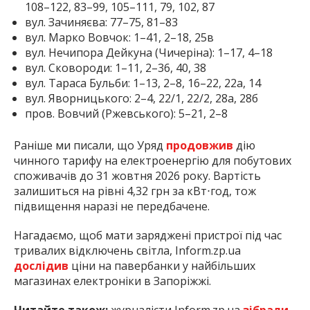
108–122, 83–99, 105–111, 79, 102, 87
вул. Зачиняєва: 77–75, 81–83
вул. Марко Вовчок: 1–41, 2–18, 25в
вул. Нечипора Дейкуна (Чичеріна): 1–17, 4–18
вул. Сковороди: 1–11, 2–36, 40, 38
вул. Тараса Бульби: 1–13, 2–8, 16–22, 22а, 14
вул. Яворницького: 2–4, 22/1, 22/2, 28а, 28б
пров. Вовчий (Ржевського): 5–21, 2–8
Раніше ми писали, що Уряд
продовжив
дію
чинного тарифу на електроенергію для побутових
споживачів до 31 жовтня 2026 року. Вартість
залишиться на рівні 4,32 грн за кВт⋅год, тож
підвищення наразі не передбачене.
Нагадаємо, щоб мати заряджені пристрої під час
тривалих відключень світла, Inform.zp.ua
дослідив
ціни на павербанки у найбільших
магазинах електроніки в Запоріжжі.
Читайте також:
журналісти Inform.zp.ua
зібрали