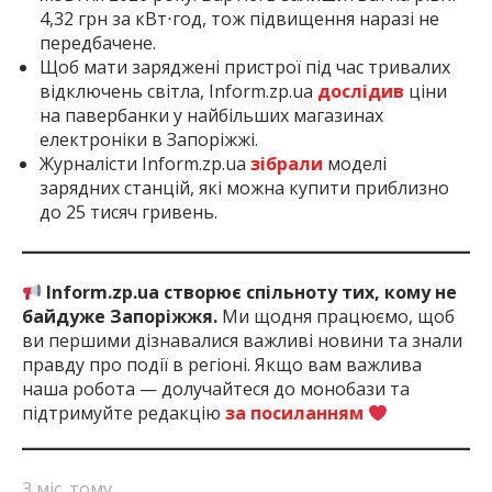
4,32 грн за кВт⋅год, тож підвищення наразі не
передбачене.
Щоб мати заряджені пристрої під час тривалих
відключень світла, Inform.zp.ua
дослідив
ціни
на павербанки у найбільших магазинах
електроніки в Запоріжжі.
Журналісти Inform.zp.ua
зібрали
моделі
зарядних станцій, які можна купити приблизно
до 25 тисяч гривень.
Inform.zp.ua створює спільноту тих, кому не
байдуже Запоріжжя.
Ми щодня працюємо, щоб
ви першими дізнавалися важливі новини та знали
правду про події в регіоні. Якщо вам важлива
наша робота — долучайтеся до монобази та
підтримуйте редакцію
за посиланням
3 міс. тому