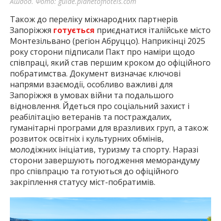
Ашдод. Фото: guide.planetofhotels.com
Також до переліку міжнародних партнерів
Запоріжжя
готується
приєднатися італійське місто
Монтезільвано (регіон Абруццо). Наприкінці 2025
року сторони підписали Пакт про наміри щодо
співпраці, який став першим кроком до офіційного
побратимства. Документ визначає ключові
напрями взаємодії, особливо важливі для
Запоріжжя в умовах війни та подальшого
відновлення. Йдеться про соціальний захист і
реабілітацію ветеранів та постраждалих,
гуманітарні програми для вразливих груп, а також
розвиток освітніх і культурних обмінів,
молодіжних ініціатив, туризму та спорту. Наразі
сторони завершують погодження меморандуму
про співпрацю та готуються до офіційного
закріплення статусу міст-побратимів.