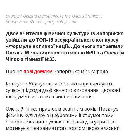
Вчителі Оксана Мельниченко та Олексій Чіпко із
Запоріжжя. Фото: sportforall.gov.ua
Двоє вчителів фізичної культури із Запоріжжя
увійшли до ТОП-15 всеукраїнського конкурсу
«Формула активної нації». До нього потрапили
Оксана Мельниченко із гімназії №91 та Олексій
Чіпко з гімназії №33.
Про це
повідомляє
Запорізька міська рада.
Конкурс об’єднує педагогів, які впроваджують
сучасні підходи до фізичного виховання, цифрові
інструменти та інклюзивне навчання.
Олексій Чіпко працює в освіті сім років. Поєднує
фізичну культуру з цифровими інструментами –
створює онлайн-руханки, вправи для укриттів і
мотивує дітей займатися спортом через власний