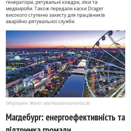
генератори, рятувальні ковдри, ліки та
медвироби. Також передали каски Drager
високого ступеню захисту для працівників
аварійно-рятувальної служби.
Обергаузен. Фото: oberhausen-tourismus.de
Магдебург: енергоефективність та
підтримка громади