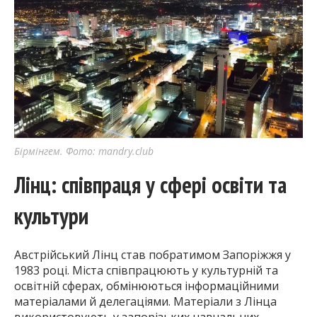
Бірмінгем. Фото: mandry.club
Лінц: співпраця у сфері освіти та
культури
Австрійський Лінц став побратимом Запоріжжя у
1983 році. Міста співпрацюють у культурній та
освітній сферах, обмінюються інформаційними
матеріалами й делегаціями. Матеріали з Лінца
використовують у запорізьких навчальних