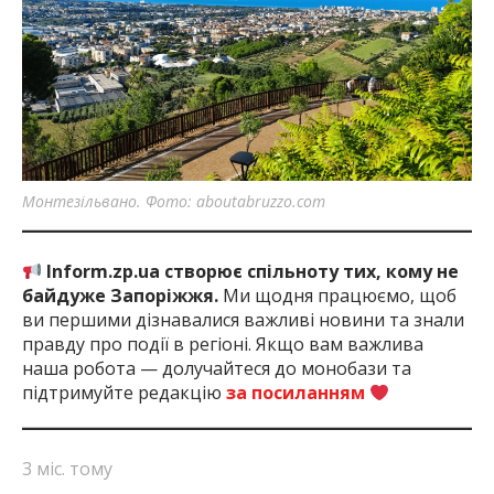
Монтезільвано. Фото: aboutabruzzo.com
Inform.zp.ua створює спільноту тих, кому не
байдуже Запоріжжя.
Ми щодня працюємо, щоб
ви першими дізнавалися важливі новини та знали
правду про події в регіоні. Якщо вам важлива
наша робота — долучайтеся до монобази та
підтримуйте редакцію
за посиланням
3 міс. тому