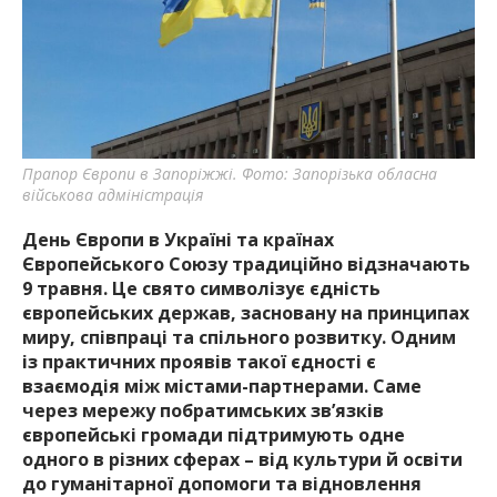
найважливішу інформацію про події
міста Запоріжжя та області.
Прапор Європи в Запоріжжі. Фото: Запорізька обласна
військова адміністрація
День Європи в Україні та країнах
Європейського Союзу традиційно відзначають
9 травня. Це свято символізує єдність
європейських держав, засновану на принципах
миру, співпраці та спільного розвитку. Одним
із практичних проявів такої єдності є
взаємодія між містами-партнерами. Саме
через мережу побратимських зв’язків
європейські громади підтримують одне
одного в різних сферах – від культури й освіти
до гуманітарної допомоги та відновлення