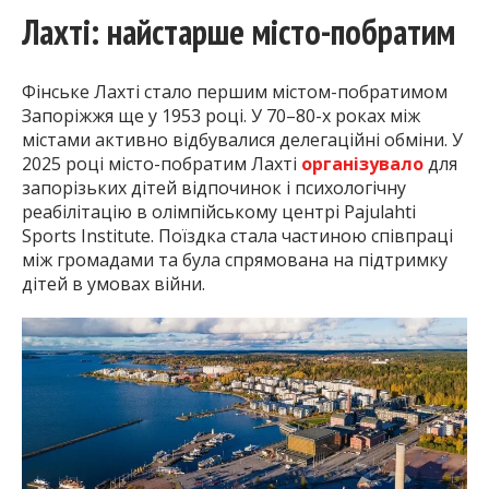
Лахті: найстарше місто-побратим
Фінське Лахті стало першим містом-побратимом
Запоріжжя ще у 1953 році. У 70–80-х роках між
містами активно відбувалися делегаційні обміни. У
2025 році місто-побратим Лахті
організувало
для
запорізьких дітей відпочинок і психологічну
реабілітацію в олімпійському центрі Pajulahti
Sports Institute. Поїздка стала частиною співпраці
між громадами та була спрямована на підтримку
дітей в умовах війни.