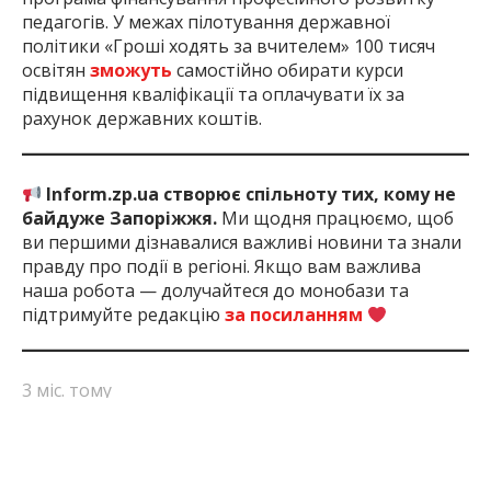
педагогів. У межах пілотування державної
політики «Гроші ходять за вчителем» 100 тисяч
освітян
зможуть
самостійно обирати курси
підвищення кваліфікації та оплачувати їх за
рахунок державних коштів.
Inform.zp.ua створює спільноту тих, кому не
байдуже Запоріжжя.
Ми щодня працюємо, щоб
ви першими дізнавалися важливі новини та знали
правду про події в регіоні. Якщо вам важлива
наша робота — долучайтеся до монобази та
підтримуйте редакцію
за посиланням
3 міс. тому
ПОДЕЛИТЬСЯ:
Вчителі
Запоріжжя
Запорізька Область