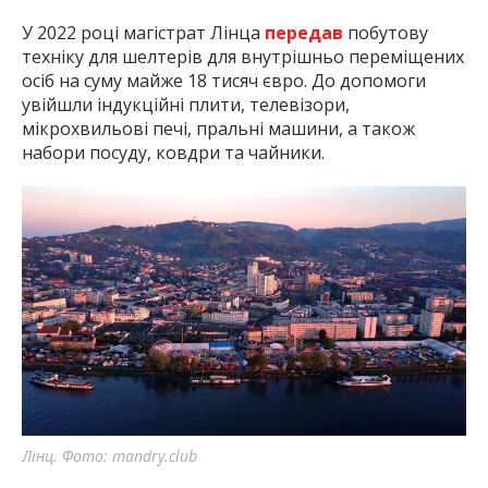
У 2022 році магістрат Лінца
передав
побутову
техніку для шелтерів для внутрішньо переміщених
осіб на суму майже 18 тисяч євро. До допомоги
увійшли індукційні плити, телевізори,
мікрохвильові печі, пральні машини, а також
набори посуду, ковдри та чайники.
Лінц. Фото: mandry.club