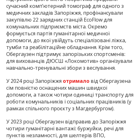
сучасний комп’ютерний томограф для одного з
медичних закладів Запоріжжя, профінансували
закупівлю 22 зарядних станцій EcoFlow для
комунальних підприємств міста. Окремо
формується партія гуманітарної медичної
допомоги, до якої увійдуть спеціалізовані ліжка,
тумби та реабілітаційне обладнання. Крім того,
Обергаузен підтримує запорізьких спортсменів:
для вихованців ДЮСШ «Локомотив» організували
навчально-тренувальні збори з веслування.
У 2024 році Запоріжжя
отримало
від Обергаузена
сім повністю оснащених машин швидкої
допомоги, а також чотири одиниці транспорту для
роботи комунальників і соціальних працівників (у
рамках спільного проєкту з Магдербургом).
У 2023 році Обергаузен відправив до Запоріжжя
чотири гуманітарні вантажі: буржуйки, речі для
пунктів незламності, для шелтерів ВПО,