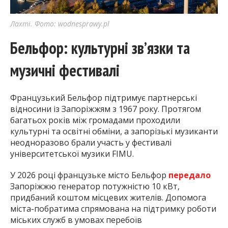
Лахті. Фото: wodnesprawy.pl
Бельфор: культурні зв’язки та
музичні фестивалі
Французький Бельфор підтримує партнерські
відносини із Запоріжжям з 1967 року. Протягом
багатьох років між громадами проходили
культурні та освітні обміни, а запорізькі музиканти
неодноразово брали участь у фестивалі
університетської музики FIMU.
У 2026 році французьке місто Бельфор
передало
Запоріжжю генератор потужністю 10 кВт,
придбаний коштом місцевих жителів. Допомога
міста-побратима спрямована на підтримку роботи
міських служб в умовах перебоїв