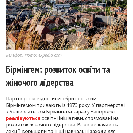
Бельфор. Фото: expedia.com
Бірмінгем: розвиток освіти та
жіночого лідерства
Партнерські відносини з британським
Бірмінгемом тривають із 1973 року. У партнерстві
з Університетом Бірмінгема зараз у Запоріжжі
реалізуються
освітні ініціативи, спрямовані на
розвиток жіночого лідерства. Вони включають
лекції, воркшопи та інші навчальні заходи для