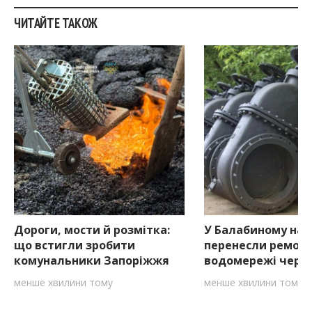
ЧИТАЙТЕ ТАКОЖ
Дороги, мости й розмітка:
У Балабиному на 
що встигли зробити
перенесли ремон
комунальники Запоріжжя
водомережі через
менше хвилини тому
менше хвилини тому