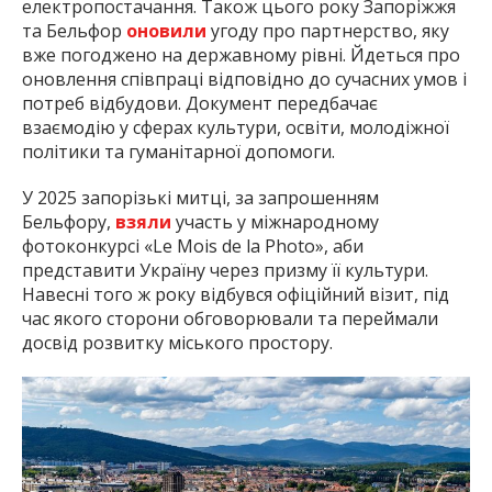
електропостачання. Також цього року Запоріжжя
та Бельфор
оновили
угоду про партнерство, яку
вже погоджено на державному рівні. Йдеться про
оновлення співпраці відповідно до сучасних умов і
потреб відбудови. Документ передбачає
взаємодію у сферах культури, освіти, молодіжної
політики та гуманітарної допомоги.
У 2025 запорізькі митці, за запрошенням
Бельфору,
взяли
участь у міжнародному
фотоконкурсі «Le Mois de la Photo», аби
представити Україну через призму її культури.
Навесні того ж року відбувся офіційний візит, під
час якого сторони обговорювали та переймали
досвід розвитку міського простору.