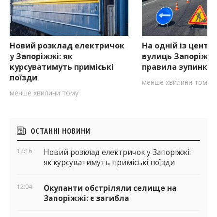
Новий розклад електричок
На одній із центр
у Запоріжжі: як
вулиць Запоріжж
курсуватимуть приміські
правила зупинки
поїзди
менше хвилини тому
менше хвилини тому
Бічні
ОСТАННІ НОВИНИ
віджети
12:16
Новий розклад електричок у Запоріжжі:
як курсуватимуть приміські поїзди
12:04
Окупанти обстріляли селище на
Запоріжжі: є загибла