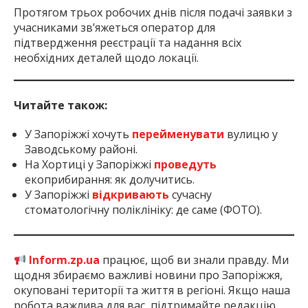
Протягом трьох робочих днів після подачі заявки з
учасниками зв’яжеться оператор для
підтвердження реєстрації та надання всіх
необхідних деталей щодо локації.
Читайте також:
У Запоріжжі хочуть
перейменувати
вулицю у
Заводському районі.
На Хортиці у Запоріжжі
проведуть
екоприбирання: як долучитись.
У Запоріжжі
відкривають
сучасну
стоматологічну поліклініку: де саме (ФОТО).
Inform.zp.ua
працює, щоб ви знали правду. Ми
щодня збираємо важливі новини про Запоріжжя,
окуповані території та життя в регіоні. Якщо наша
робота важлива для вас, підтримайте редакцію