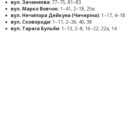
вул. Зачиняєва
: 77–75, 81–83
вул. Марко Вовчок
: 1–41, 2–18, 25в
вул. Нечипора Дейкуна (Чичеріна)
: 1–17, 4–18
вул. Сковороди
: 1–11, 2–36, 40, 38
вул. Тараса Бульби
: 1–13, 2–8, 16–22, 22а, 14
вул. Яворницького
: 2–4, 22/1, 22/2, 28а, 28б
пров. Вовчий (Ржевського)
: 5–21, 2–8
пров. Спасівський
: 19-35, 22
09:00-16:00
вул. Верхня
: 15
вул. Мала
: 1
вул. Променева
: 13, 15, 17, 17Б, 18, 19, 20, 21, 25,
27, 29, 31
вул. Рельєфна
: 2, 2а, 4, 6, 8, 8а
вул. Скельна
: 1, 1А, 2, 3, 6, 8, 8А, 8Б, 41, 41А, 41Б,
41В, 42А, 42Б, 42В 43Б, 44, 44А, 44В, 46, 47, 47А, 48,
48В, 49Б, 49Г, 50В, 53, 53А, 53Б, 24, 32, 34, 35, 35А,