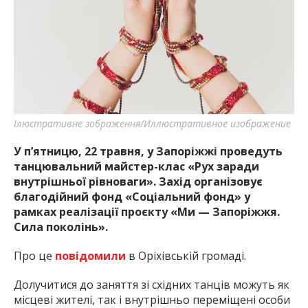
найважливішу інформацію про події
міста Запоріжжя та області.
Ілюстративне зображення/Иллюстративное изображение
У п’ятницю, 22 травня, у Запоріжжі проведуть
танцювальний майстер-клас «Рух заради
внутрішньої рівноваги». Захід організовує
благодійний фонд «Соціальний фонд» у
рамках реалізації проєкту «Ми — Запоріжжя.
Сила поколінь».
Про це
повідомили
в Оріхівській громаді.
Долучитися до заняття зі східних танців можуть як
місцеві жителі, так і внутрішньо переміщені особи