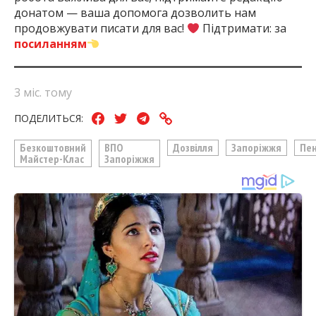
донатом — ваша допомога дозволить нам
продовжувати писати для вас!
Підтримати: за
посиланням
3 міс. тому
ПОДЕЛИТЬСЯ:
Безкоштовний
ВПО
Дозвілля
Запоріжжя
Пен
Майстер-Клас
Запоріжжя