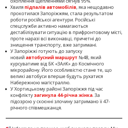
охоплення щепленнями сягнув 95%.
Хвиля
підпалів автомобілів
, яка нещодавно
прокотилася Запоріжжям, стала результатом
роботи російської агентури. Російські
спецслужби активно намагаються
дестабілізувати ситуацію в прифронтовому місті,
проте наразі всі виконавці, причетні до
знищення транспорту, вже затримані.
У Запоріжжі готують до запуску
новий
автобусний маршрут
№48, який
курсуватиме від БК «ЗАлК» до Космічного
мікрорайону. Його особливістю стане те, що
великі автобуси вперше будуть рухатися
Набережною магістраллю.
У Хортицькому районі Запоріжжя під час
конфлікту
загинула 44-річна жінка
. За
підозрою у скоєнні злочину затримано її 47-
річного співмешканця.