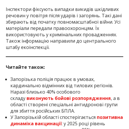
Інспектори фіксують випадки викидів шкідливих
речовин у повітря після ударів і загорянь. Такі дані
збирають від початку повномасштабної війни. Усі
матеріали передали правоохоронцям. Їх
використовують у кримінальних провадженнях.
Також інформацію направили до центрального
штабу екоінспекції.
Читайте також:
Запорізька поліція працює в умовах,
кардинально відмінних від тилових регіонів.
Наразі близько 40% особового
складу
виконують бойові розпорядження
, а в
області створені спеціальні антидронові групи
для збиття російських БПЛА.
У Запорізькій області спостерігається
позитивна
динаміка вакцинації
: у 2025 році рівень