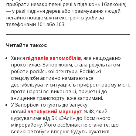
прибрати незакріплені речі з підвіконь і балконів;
— у разі падіння дерев або травмування людей
негайно повідомляти екстрені служби за
телефонами 101 або 103.
Читайте також:
Хвиля
підпалів автомобілів
, яка нещодавно
прокотилася Запоріжжям, стала результатом
роботи російської агентури. Російські
спецслужби активно намагаються
дестабілізувати ситуацію в прифронтовому місті,
проте наразі всі виконавці, причетні до
знищення транспорту, вже затримані.
У Запоріжжі готують до запуску
новий
автобусний маршрут
№48, який
курсуватиме від БК «ЗАлК» до Космічного
мікрорайону. Його особливістю стане те, що
великі автобуси вперше будуть рухатися