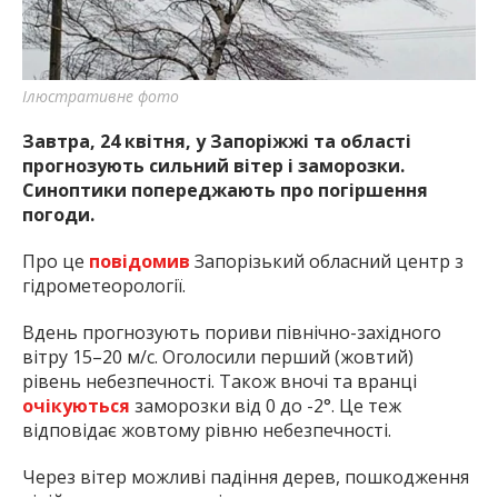
найважливішу інформацію про події
міста Запоріжжя та області.
Ілюстративне фото
Завтра, 24 квітня, у Запоріжжі та області
прогнозують сильний вітер і заморозки.
Синоптики попереджають про погіршення
погоди.
Про це
повідомив
Запорізький обласний центр з
гідрометеорології.
Вдень прогнозують пориви північно-західного
вітру 15–20 м/с. Оголосили перший (жовтий)
рівень небезпечності. Також вночі та вранці
очікуються
заморозки від 0 до -2°. Це теж
відповідає жовтому рівню небезпечності.
Через вітер можливі падіння дерев, пошкодження