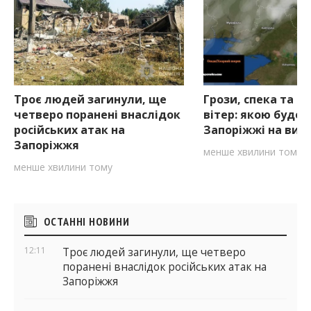
Троє людей загинули, ще
Грози, спека та с
четверо поранені внаслідок
вітер: якою буде 
російських атак на
Запоріжжі на вихі
Запоріжжя
менше хвилини тому
менше хвилини тому
Бічні
ОСТАННІ НОВИНИ
віджети
12:11
Троє людей загинули, ще четверо
поранені внаслідок російських атак на
Запоріжжя