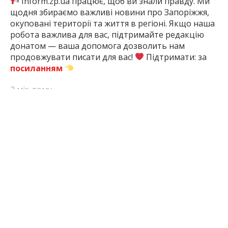
Inform.zp.ua працює, щоб ви знали правду. Ми
щодня збираємо важливі новини про Запоріжжя,
окуповані території та життя в регіоні. Якщо наша
робота важлива для вас, підтримайте редакцію
донатом — ваша допомога дозволить нам
продовжувати писати для вас!
Підтримати: за
посиланням
3 міс. тому
ПОДЕЛИТЬСЯ:
Війна Росії З
Екологічні
Запоріжжя
Запорізька
Україною
Збитки
Область
ЧИТАЙТЕ ТАКОЖ