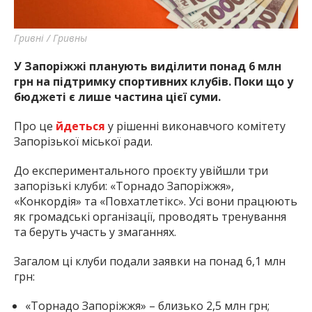
Гривні / Гривны
У Запоріжжі планують виділити понад 6 млн
грн на підтримку спортивних клубів. Поки що у
бюджеті є лише частина цієї суми.
Про це
йдеться
у рішенні виконавчого комітету
Запорізької міської ради.
До експериментального проєкту увійшли три
запорізькі клуби: «Торнадо Запоріжжя»,
«Конкордія» та «Повхатлетікс». Усі вони працюють
як громадські організації, проводять тренування
та беруть участь у змаганнях.
Загалом ці клуби подали заявки на понад 6,1 млн
грн:
«Торнадо Запоріжжя» – близько 2,5 млн грн;