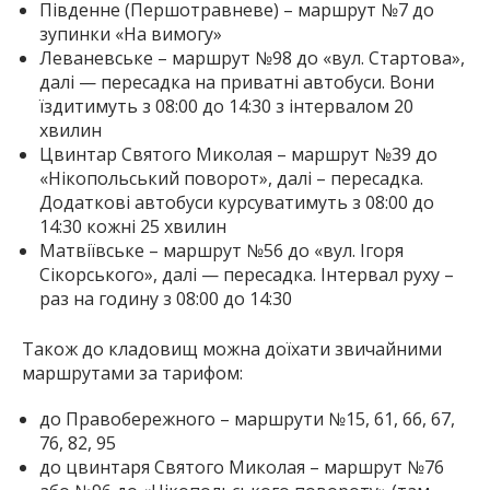
Південне (Першотравневе) – маршрут №7 до
зупинки «На вимогу»
Леваневське – маршрут №98 до «вул. Стартова»,
далі — пересадка на приватні автобуси. Вони
їздитимуть з 08:00 до 14:30 з інтервалом 20
хвилин
Цвинтар Святого Миколая – маршрут №39 до
«Нікопольський поворот», далі – пересадка.
Додаткові автобуси курсуватимуть з 08:00 до
14:30 кожні 25 хвилин
Матвіївське – маршрут №56 до «вул. Ігоря
Сікорського», далі — пересадка. Інтервал руху –
раз на годину з 08:00 до 14:30
Також до кладовищ можна доїхати звичайними
маршрутами за тарифом:
до Правобережного – маршрути №15, 61, 66, 67,
76, 82, 95
до цвинтаря Святого Миколая – маршрут №76