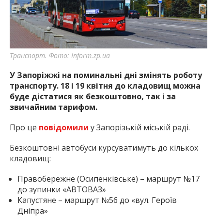
найважливішу інформацію про події
міста Запоріжжя та області.
Транспорт. Фото: Inform.zp.ua
У Запоріжжі на поминальні дні змінять роботу
транспорту. 18 і 19 квітня до кладовищ можна
буде дістатися як безкоштовно, так і за
звичайним тарифом.
Про це
повідомили
у Запорізькій міській раді.
Безкоштовні автобуси курсуватимуть до кількох
кладовищ:
Правобережне (Осипенківське) – маршрут №17
до зупинки «АВТОВАЗ»
Капустяне – маршрут №56 до «вул. Героїв
Дніпра»