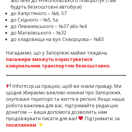
або №96 до «Нікопольського повороту» (там
будуть безкоштовні автобуси)
до Капустяного – №6, 57
до Східного – №5, 5а
до Леваневського – №37 або №4
до Матвіївського – №32
до кладовища на вул. Скворцова – №83
Нагадаємо, що у Запоріжжі майже тиждень
пасажири зможуть користуватися
комунальним транспортом безкоштовно.
Inform.zp.ua працює, щоб ви знали правду. Ми
щодня збираємо важливі новини про Запоріжжя,
окуповані території та життя в регіоні. Якщо наша
робота важлива для вас, підтримайте редакцію
донатом — ваша допомога дозволить нам
продовжувати писати для вас!
Підтримати: за
посиланням