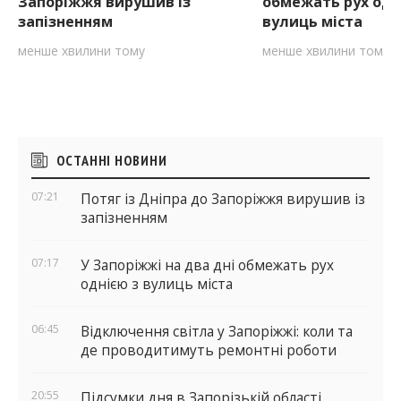
Запоріжжя вирушив із
обмежать рух одн
запізненням
вулиць міста
менше хвилини тому
менше хвилини тому
Бічні
ОСТАННІ НОВИНИ
віджети
07:21
Потяг із Дніпра до Запоріжжя вирушив із
запізненням
07:17
У Запоріжжі на два дні обмежать рух
однією з вулиць міста
06:45
Відключення світла у Запоріжжі: коли та
де проводитимуть ремонтні роботи
20:55
Підсумки дня в Запорізькій області