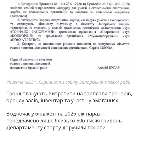
Рішення №251. Скриншот з сайту Запорізької міської ради
Гроші планують витратити на зарплати тренерів,
оренду залів, інвентар та участь у змаганнях.
Водночас у бюджеті на 2026 рік наразі
передбачено лише близько 506 тисяч гривень.
Департаменту спорту доручили почати
фінансування в межах цієї суми та підготувати