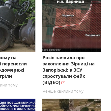
ному на
Росія заявила про
і перенесли
захоплення Зірниці на
одомережі
Запоріжжі: в ЗСУ
тріли
спростували фейк
(ВІДЕО)
ини тому
менше хвилини тому