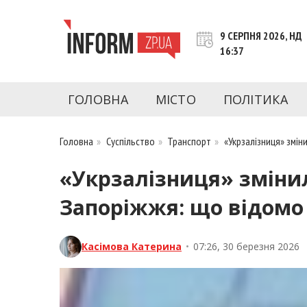
Перейти
до
9 СЕРПНЯ 2026, НД
контенту
16:37
inform.zp.ua
INFORM.ZP.UA – це інформаційний портал 
економіки, культури, криміналу, подій, 
ГОЛОВНА
МІСТО
ПОЛІТИКА
Запоріжжя та Запорізької області на день. 
чесну аналітику. Ми дуже цінуємо наших чита
Головна
»
Суспільство
»
Транспорт
»
«Укрзалізниця» змі
«Укрзалізниця» змінил
Запоріжжя: що відомо
Касімова Катерина
•
07:26, 30 березня 2026