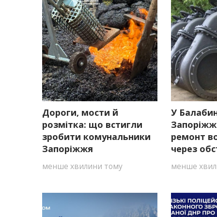
Дороги, мости й
У Балаби
розмітка: що встигли
Запоріжж
зробити комунальники
ремонт в
Запоріжжя
через обс
менше хвилини тому
менше хвил