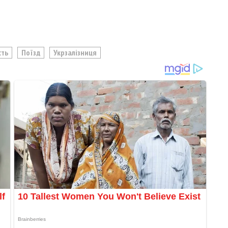
сть
Поїзд
Укрзалізниця