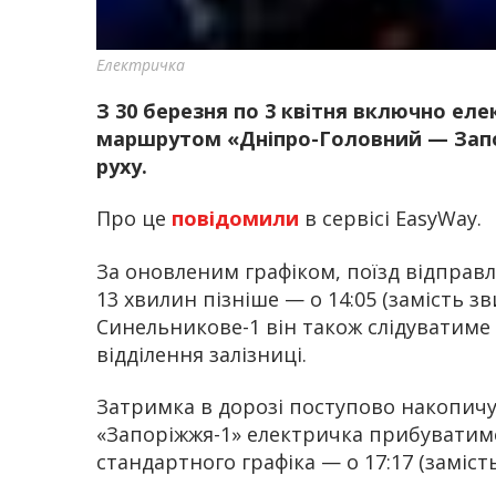
Електричка
З 30 березня по 3 квітня включно еле
маршрутом «Дніпро-Головний — Запо
руху.
Про це
повідомили
в сервісі EasyWay.
За оновленим графіком, поїзд відправл
13 хвилин пізніше — о 14:05 (замість зви
Синельникове-1 він також слідуватиме
відділення залізниці.
Затримка в дорозі поступово накопичув
«Запоріжжя-1» електричка прибуватиме 
стандартного графіка — о 17:17 (замість 