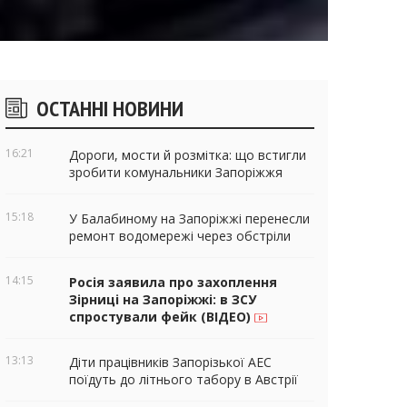
ічні
ОСТАННІ НОВИНИ
віджети
16:21
Дороги, мости й розмітка: що встигли
зробити комунальники Запоріжжя
15:18
У Балабиному на Запоріжжі перенесли
ремонт водомережі через обстріли
14:15
Росія заявила про захоплення
Зірниці на Запоріжжі: в ЗСУ
спростували фейк (ВІДЕО)
13:13
Діти працівників Запорізької АЕС
поїдуть до літнього табору в Австрії