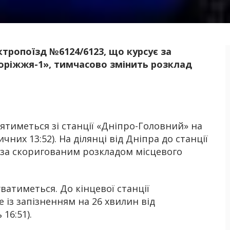
ктропоїзд №6124/6123, що курсує за
Б
ріжжя-1», тимчасово змінить розклад
ятиметься зі станції «Дніпро-Головний» на
чних 13:52). На ділянці від Дніпра до станції
 за скоригованим розкладом місцевого
атиметься. До кінцевої станції
із запізненням на 26 хвилин від
16:51).