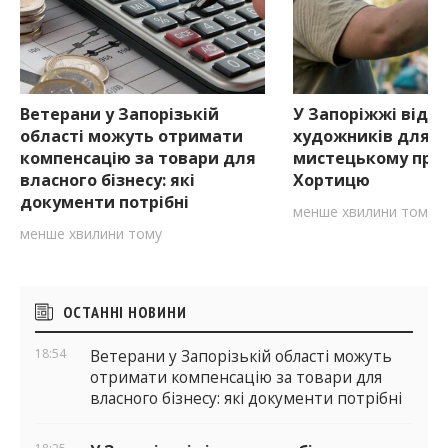
Ветерани у Запорізькій
У Запоріжжі відкр
області можуть отримати
художників для уч
компенсацію за товари для
мистецькому проє
власного бізнесу: які
Хортицю
документи потрібні
менше хвилини тому
менше хвилини тому
Бічні
ОСТАННІ НОВИНИ
віджети
18:54
Ветерани у Запорізькій області можуть
отримати компенсацію за товари для
власного бізнесу: які документи потрібні