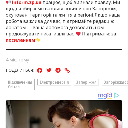
Inform.zp.ua
працює, щоб ви знали правду. Ми
щодня збираємо важливі новини про Запоріжжя,
окуповані території та життя в регіоні. Якщо наша
робота важлива для вас, підтримайте редакцію
донатом — ваша допомога дозволить нам
продовжувати писати для вас!
Підтримати: за
посиланням
4 міс. тому
ПОДЕЛИТЬСЯ:
Відключення
Електроенергія
Запоріжжя
Запоріжжяо
Світла