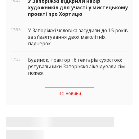
18:25
У Запоріжжі відкрили набір
художників для участі у мистецькому
проєкті про Хортицю
17:58
У Запоріжжі чоловіка засудили до 15 років
за зґвалтування двох малолітніх
падчерок
17:23
Будинок, трактор і 6 гектарів сухостою:
рятувальники Запоріжжя ліквідували сім
пожеж
Всі новини