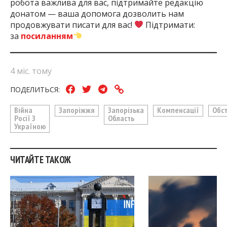
робота важлива для вас, підтримайте редакцію
донатом — ваша допомога дозволить нам
продовжувати писати для вас!
Підтримати:
за
посиланням
4 міс. тому
ПОДЕЛИТЬСЯ:
Війна
Запоріжжя
Запорізька
Компенсації
Обст
Росії З
Область
Україною
ЧИТАЙТЕ ТАКОЖ