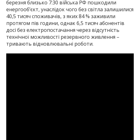
березня близько 7:30 війська РФ пошкодили
енергооб’єкт, унаслідок чого без світла залишилися
40,5 тисяч споживачів, з яких 84 % заживили
протягом пів години, однак 6,5 тисяч абонентів
досі без електропостачання через відсутність
технічної можливості резервного живлення –
тривають відновлювальні роботи.