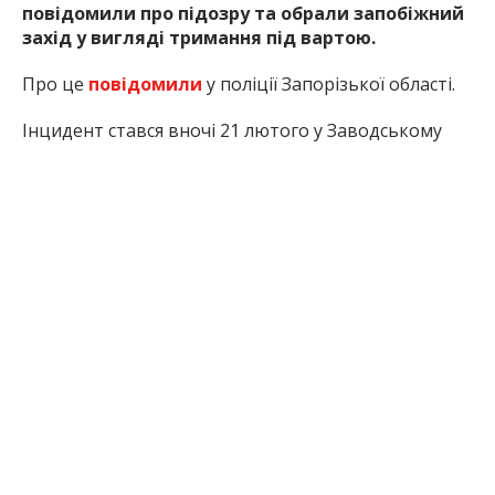
повідомили про підозру та обрали запобіжний
захід у вигляді тримання під вартою.
Про це
повідомили
у поліції Запорізької області.
Інцидент стався вночі 21 лютого у Заводському
районі міста – тоді рятувальники ліквідували
займання автомобіля біля багатоповерхівки. Після
гасіння вогню правоохоронці встановили, що
підпал був умисним, а транспортний засіб належав
українському військовому.
Фото: Національна
Фото: Національна
поліція України
поліція України