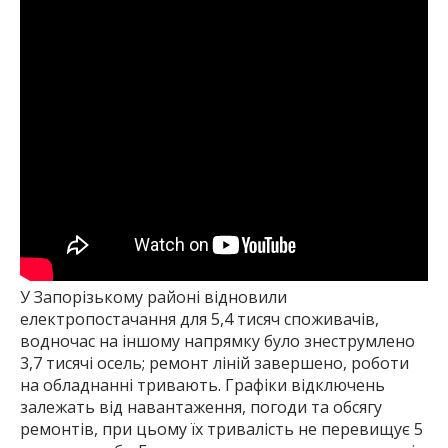
У Запорізькому районі відновили
електропостачання для 5,4 тисяч споживачів,
водночас на іншому напрямку було знеструмлено
3,7 тисячі осель; ремонт ліній завершено, роботи
на обладнанні тривають. Графіки відключень
залежать від навантаження, погоди та обсягу
ремонтів, при цьому їх тривалість не перевищує 5