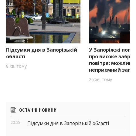
Підсумки дня в Запорізькій
У Запоріжжі попе
області
про високе забру
повітря: можливи
8 хв. тому
неприємний запа
26 хв. тому
Бічні
ОСТАННІ НОВИНИ
віджети
20:55
Підсумки дня в Запорізькій області