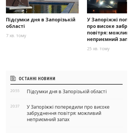
Підсумки дня в Запорізькій
У Запоріжжі попе
області
про високе забру
повітря: можливи
7 хв. тому
неприємний запа
25 хв. тому
Бічні
ОСТАННІ НОВИНИ
віджети
20:55
Підсумки дня в Запорізькій області
20:37
У Запоріжжі попередили про високе
забруднення повітря: можливий
неприємний запах