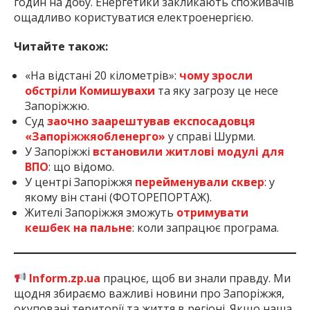
годин на добу. Енергетики закликають споживачів
ощадливо користуватися електроенергією.
Читайте також:
«На відстані 20 кілометрів»:
чому зросли
обстріли Комишувахи
та яку загрозу це несе
Запоріжжю.
Суд
заочно заарештував експосадовця
«Запоріжжяобленерго»
у справі Шурми.
У Запоріжжі
встановили житлові модулі для
ВПО
: що відомо.
У центрі Запоріжжя
перейменували сквер
: у
якому він стані (ФОТОРЕПОРТАЖ).
Жителі Запоріжжя зможуть
отримувати
кешбек на пальне
: коли запрацює програма.
Inform.zp.ua
працює, щоб ви знали правду. Ми
щодня збираємо важливі новини про Запоріжжя,
окуповані території та життя в регіоні. Якщо наша