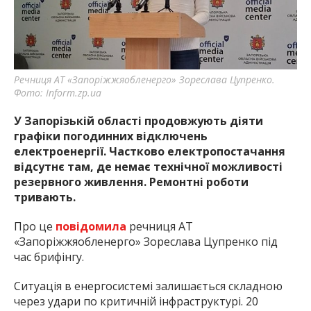
найважливішу інформацію про події
міста Запоріжжя та області.
Речниця АТ «Запоріжжяобленерго» Зореслава Цупренко.
Фото: Inform.zp.ua
У Запорізькій області продовжують діяти
графіки погодинних відключень
електроенергії. Частково електропостачання
відсутнє там, де немає технічної можливості
резервного живлення. Ремонтні роботи
тривають.
Про це
повідомила
речниця АТ
«Запоріжжяобленерго» Зореслава Цупренко під
час брифінгу.
Ситуація в енергосистемі залишається складною
через удари по критичній інфраструктурі. 20