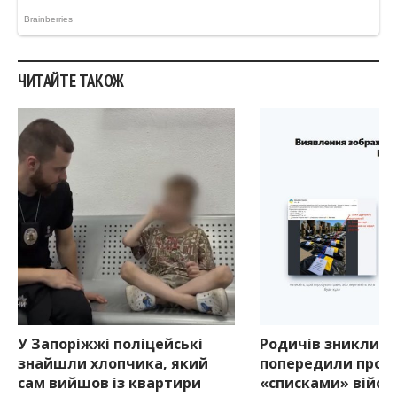
ЧИТАЙТЕ ТАКОЖ
У Запоріжжі поліцейські
Родичів зниклих 
знайшли хлопчика, який
попередили про ф
сам вийшов із квартири
«списками» війсь