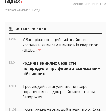
(ВІДЕО)
менше хвилини тому
менше хвилини тому
Бічні
ОСТАННІ НОВИНИ
віджети
14:07
У Запоріжжі поліцейські знайшли
хлопчика, який сам вийшов із квартири
(ВІДЕО)
13:04
Родичів зниклих безвісти
попередили про фейки з «списками»
військових
12:11
Троє людей загинули, ще четверо
поранені внаслідок російських атак на
Запоріжжя
11:08
Грози, спека та сильний вітер: якою буде