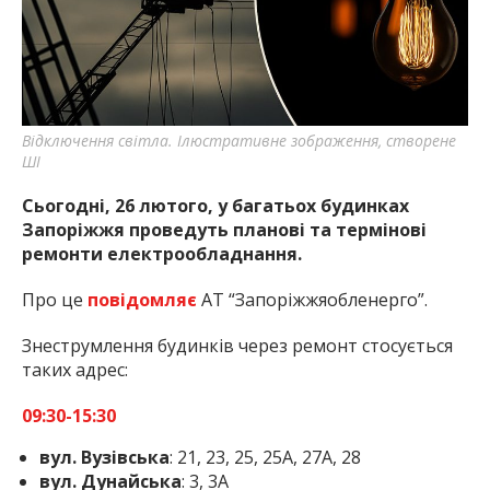
найважливішу інформацію про події
міста Запоріжжя та області.
Відключення світла. Ілюстративне зображення, створене
ШІ
Сьогодні, 26 лютого, у багатьох будинках
Запоріжжя проведуть планові та термінові
ремонти електрообладнання.
Про це
повідомляє
АТ “Запоріжжяобленерго”.
Знеструмлення будинків через ремонт стосується
таких адрес:
09:30-15:30
вул. Вузівська
: 21, 23, 25, 25А, 27А, 28
вул. Дунайська
: 3, 3А