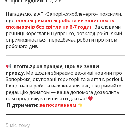
пров. Рудний
: 1-7, 2-6
Нагадаємо, в АТ «Запоріжжяобленерго» пояснили,
що
планові ремонтні роботи не залишають
споживачів без світла на 6-7 годин
. За словами
речниці Зореслави Цупренко, розклад робіт, який
оприлюднюється, передбачає роботи протягом
робочого дня.
Inform.zp.ua працює, щоб ви знали
правду.
Ми щодня збираємо важливі новини про
Запоріжжя, окуповані території та життя в регіоні.
Якщо наша робота важлива для вас, підтримайте
редакцію донатом — ваша допомога дозволить
нам продовжувати писати для вас!
Підтримати:
за посиланням
5 міс. тому