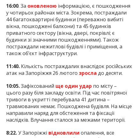
16:00
. За
оновленою
інформацією, є пошкодження
у чотирьох районах міста. Зокрема, постраждали
44 багатоквартирні будинки (переважно вибиті
вікна, пошкоджені балкони) та 45 будинків
приватного сектору (вікна, двері, покрівлі; є
будинки зі значними пошкодженнями). Також
постраждали нежитлові будівлі і приміщення, а
також об’єкт інфраструктури.
11:40.
Кількість постраждалих внаслідок російських
атак на Запоріжжя 26 лютого
зросла
до десяти.
10:05.
Зафіксований
ще один удар
по місту –
цього разу біля закладу освіти. Під час повітряної
тривоги в укритті перебувала 41 дитина –
травмованих немає. Пошкоджена будівля. На місце
направили наряд для обстеження та фіксації
наслідків. Влучання сталося за межами території.
8:22.
У Запоріжжі
відновлили
опалення, все