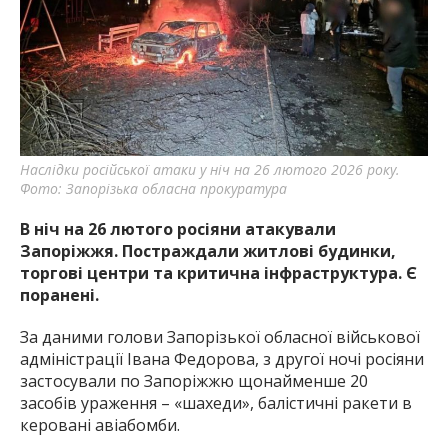
Наслідки російської атаки у ніч на 26 лютого 2026 року.
Фото: Запорізька обласна прокуратура
В ніч на 26 лютого росіяни атакували
Запоріжжя. Постраждали житлові будинки,
торгові центри та критична інфраструктура. Є
поранені.
За даними голови Запорізької обласної військової
адміністрації Івана Федорова, з другої ночі росіяни
застосували по Запоріжжю щонайменше 20
засобів ураження – «шахеди», балістичні ракети в
керовані авіабомби.