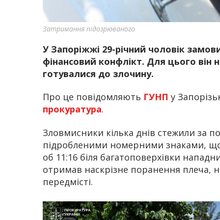
Затримання підозрюваного
У Запоріжжі 29-річний чоловік замови
фінансовий конфлікт. Для цього він 
готувалися до злочину.
Про це повідомляють
ГУНП
у Запорізьк
прокуратура
.
Зловмисники кілька днів стежили за по
підробленими номерними знаками, щоб
об 11:16 біля багатоповерхівки нападн
отримав наскрізне поранення плеча, н
передмісті.