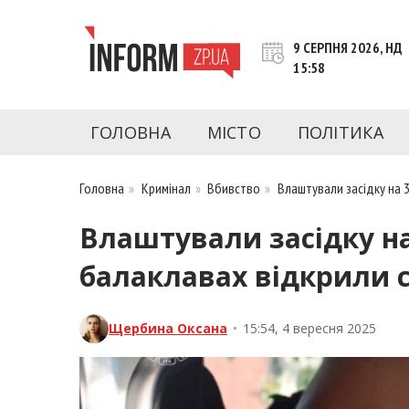
Перейти
до
9 СЕРПНЯ 2026, НД
контенту
15:58
inform.zp.ua
INFORM.ZP.UA – це інформаційний портал 
економіки, культури, криміналу, подій, 
ГОЛОВНА
МІСТО
ПОЛІТИКА
Запоріжжя та Запорізької області на день. 
чесну аналітику. Ми дуже цінуємо наших чита
Головна
»
Кримінал
»
Вбивство
»
Влаштували засідку на 3
Влаштували засідку на 
балаклавах відкрили 
Щербина Оксана
•
15:54, 4 вересня 2025