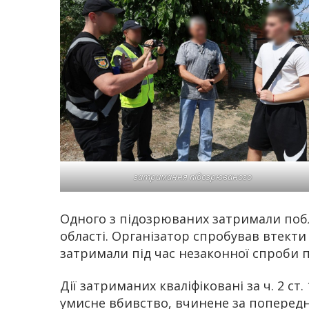
затримання підозрюваного
Одного з підозрюваних затримали побли
області. Організатор спробував втекти 
затримали під час незаконної спроби 
Дії затриманих кваліфіковані за ч. 2 ст. 1
умисне вбивство, вчинене за попередн