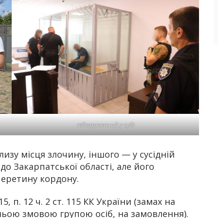
підозрюваний у суді
зу місця злочину, іншого — у сусідній
до Закарпатської області, але його
перетину кордону.
5, п. 12 ч. 2 ст. 115 КК України (замах на
ьою змовою групою осіб, на замовлення).