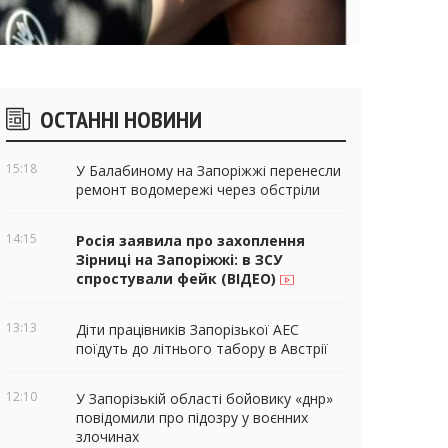
ічні
ОСТАННІ НОВИНИ
віджети
15:18
У Балабиному на Запоріжжі перенесли
ремонт водомережі через обстріли
14:15
Росія заявила про захоплення
Зірниці на Запоріжжі: в ЗСУ
спростували фейк (ВІДЕО)
13:13
Діти працівників Запорізької АЕС
поїдуть до літнього табору в Австрії
12:10
У Запорізькій області бойовику «днр»
повідомили про підозру у воєнних
злочинах