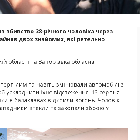
в вбивство 38-річного чоловіка через
Б
найняв двох знайомих, які ретельно
ій області та Запорізька обласна
терпілим та навіть змінювали автомобілі з
 ускладнити їхнє відстеження. 13 серпня
ики в балаклавах відкрили вогонь. Чоловік
ападники втекли та закопали зброю у