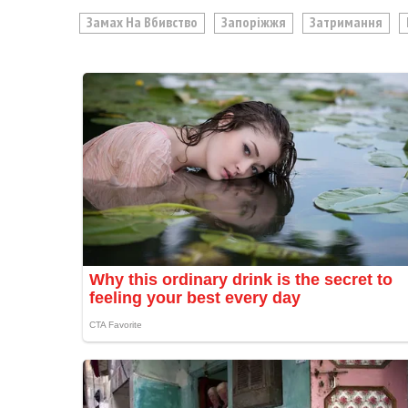
Замах На Вбивство
Запоріжжя
Затримання