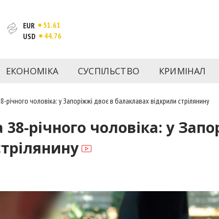
51.61
EUR
44.76
USD
та веб-сайт новин міста Запоріжжя. Кожен день ми розп
спорту Запоріжжя та України. Фото та відеозвіти за сьог
ЕКОНОМІКА
СУСПІЛЬСТВО
КРИМІНАЛ
Інформація та особи Запоріжжя. INFORM.ZP.UA публікує ст
чів і відбираємо та розміщуємо для них найважливішу ін
8-річного чоловіка: у Запоріжжі двоє в балаклавах відкрили стрілянину
38-річного чоловіка: у Запо
стрілянину