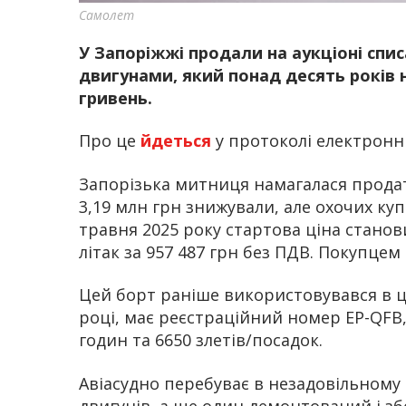
Самолет
У Запоріжжі продали на аукціоні спи
двигунами, який понад десять років н
гривень.
Про це
йдеться
у протоколі електронни
Запорізька митниця намагалася продат
3,19 млн грн знижували, але охочих куп
травня 2025 року стартова ціна станов
літак за 957 487 грн без ПДВ. Покупцем
Цей борт раніше використовувався в ци
році, має реєстраційний номер EP-QFB
годин та 6650 злетів/посадок.
Авіасудно перебуває в незадовільному с
двигунів, а ще один демонтований і зб