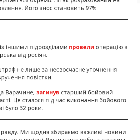
новлення. Його знос становить 97%
із іншими підрозділами
провели
операцію з
ська від росіян.
траф не лише за несвоєчасне уточнення
 вручення повістки.
ища Варачине,
загинув
старший бойовий
асті. Це сталося під час виконання бойового
і було 32 роки.
 правду. Ми щодня збираємо важливі новини
 життя в регіоні. Якщо наша робота важлива