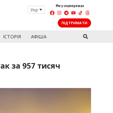
Ми у соцмережах
Укр
ПІДТРИМАТИ
овідаємо головні та свіжі новини політики,
одні. Онлайн – актуальні та останні новини
ІСТОРІЯ
АФІША
атті запорізьких журналістів, розслідування та
формацію про події міста Запоріжжя та області.
ак за 957 тисяч