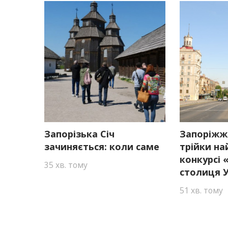
Запорізька Січ
Запоріжж
зачиняється: коли саме
трійки на
конкурсі
35 хв. тому
столиця У
51 хв. тому