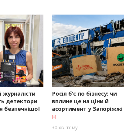
і журналісти
Росія б’є по бізнесу: чи
ь детектори
вплине це на ціни й
я безпечнішої
асортимент у Запоріжжі
30 хв. тому