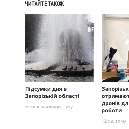
ЧИТАЙТЕ ТАКОЖ
Підсумки дня в
Запорізьк
Запорізькій області
отримают
дронів дл
менше хвилини тому
роботи
12 хв. тому