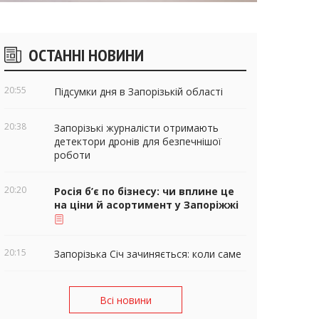
ічні
ОСТАННІ НОВИНИ
віджети
20:55
Підсумки дня в Запорізькій області
20:38
Запорізькі журналісти отримають
детектори дронів для безпечнішої
роботи
20:20
Росія б’є по бізнесу: чи вплине це
на ціни й асортимент у Запоріжжі
20:15
Запорізька Січ зачиняється: коли саме
Всі новини