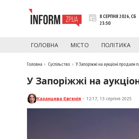
Перейти
до
8 СЕРПНЯ 2026, СБ
контенту
23:50
inform.zp.ua
INFORM.ZP.UA – це інформаційний портал 
економіки, культури, криміналу, подій, 
ГОЛОВНА
МІСТО
ПОЛІТИКА
Запоріжжя та Запорізької області на день. 
чесну аналітику. Ми дуже цінуємо наших чита
Головна
»
Суспільство
»
У Запоріжжі на аукціоні продали п
У Запоріжжі на аукціо
Казанцева Євгенія
•
12:17, 13 серпня 2025