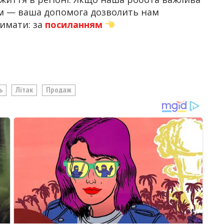
ом — ваша допомога дозволить нам
имати: за
посиланням
ь
Літак
Продаж