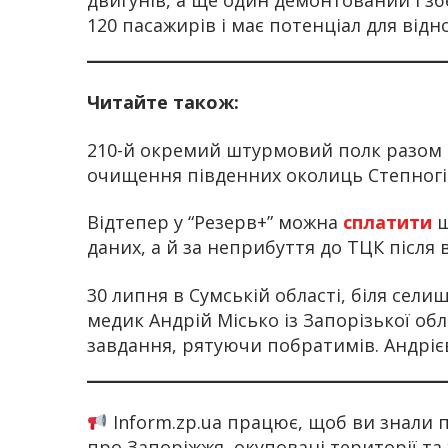
120 пасажирів і має потенціал для від
Читайте також:
210-й окремий штурмовий полк разом 
очищення південних околиць Степногір
Відтепер у “Резерв+” можна
сплатити
ш
даних, а й за неприбуття до ТЦК після
30 липня в Сумській області, біля сел
медик Андрій Місько із Запорізької обл
завдання, рятуючи побратимів. Андрієв
Inform.zp.ua працює, щоб ви знали
про Запоріжжя, окуповані території та