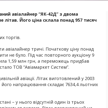
саний авіалайнер “ЯК-42Д” з двома
Б
е літав. Його ціна склала понад 957 тисяч
х торгів.
и авіалайнер тричі. Початкову ціну понад
ити не було. Під час повторного аукціону 9
ила 1,59 млн грн, а переможець придбав
 стало ТОВ “Авіамаркет Систем”.
вільній авіації. Літак виготовлений у 2003
, його напрацювання складає 7634,4 льотних
тані – у нього відсутній один із трьох
ерігається окремо. Літак розрахований на