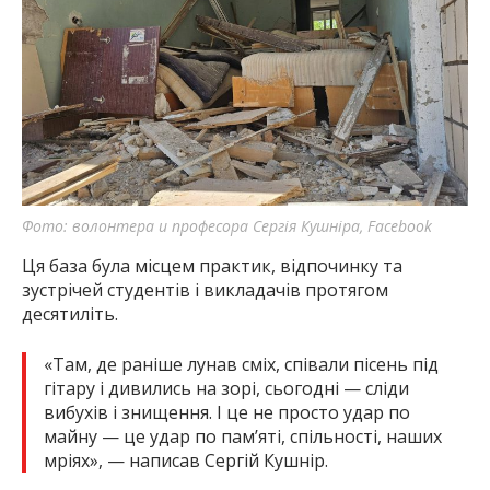
Фото: волонтера и професора Сергія Кушніра, Facebook
Ця база була місцем практик, відпочинку та
зустрічей студентів і викладачів протягом
десятиліть.
«Там, де раніше лунав сміх, співали пісень під
гітару і дивились на зорі, сьогодні — сліди
вибухів і знищення. І це не просто удар по
майну — це удар по пам’яті, спільності, наших
мріях», — написав Сергій Кушнір.