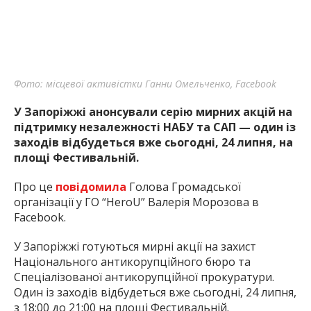
Фото: місцевої активістки Ганни Омельченко, Facebook
У Запоріжжі анонсували серію мирних акцій на
підтримку незалежності НАБУ та САП — один із
заходів відбудеться вже сьогодні, 24 липня, на
площі Фестивальній.
Про це
повідомила
Голова Громадської
організації у ГО “HeroU” Валерія Морозова в
Facebook.
У Запоріжжі готуються мирні акції на захист
Національного антикорупційного бюро та
Спеціалізованої антикорупційної прокуратури.
Один із заходів відбудеться вже сьогодні, 24 липня,
з 18:00 до 21:00 на площі Фестивальній.