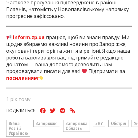
Часткове просування підтверджене в районі
Плавнів, натомість у Новопавлівському напрямку
прогрес не зафіксовано.
Inform.zp.ua
працює, щоб ви знали правду. Ми
щодня збираємо важливі новини про Запоріжжя,
окуповані території та життя в регіоні. Якщо наша
робота важлива для вас, підтримайте редакцію
донатом — ваша допомога дозволить нам
продовжувати писати для вас!
Підтримати: за
посиланням
1 рік тому
ПОДЕЛИТЬСЯ:
Війна
Запоріжжя
Запорізька
ЗНУ
Обстріл
У
Росії З
Область
Україною