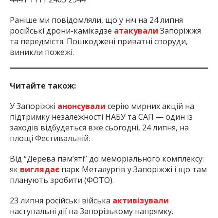
Раніше ми повідомляли, що у ніч на 24 липня
російські дрони-камікадзе
атакували
Запоріжжя
та передмістя. Пошкоджені приватні споруди,
виникли пожежі.
Читайте також:
У Запоріжжі
анонсували
серію мирних акцій на
підтримку незалежності НАБУ та САП — один із
заходів відбудеться вже сьогодні, 24 липня, на
площі Фестивальній.
Від “Дерева пам’яті” до меморіального комплексу:
як
виглядає
парк Металургів у Запоріжжі і що там
планують зробити (ФОТО).
23 липня російські війська
активізували
наступальні дії на Запорізькому напрямку.