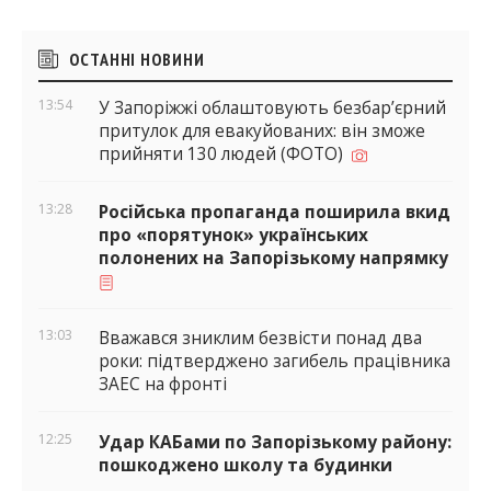
Бічні
ОСТАННІ НОВИНИ
віджети
13:54
У Запоріжжі облаштовують безбар’єрний
притулок для евакуйованих: він зможе
прийняти 130 людей (ФОТО)
13:28
Російська пропаганда поширила вкид
про «порятунок» українських
полонених на Запорізькому напрямку
13:03
Вважався зниклим безвісти понад два
роки: підтверджено загибель працівника
ЗАЕС на фронті
12:25
Удар КАБами по Запорізькому району:
пошкоджено школу та будинки