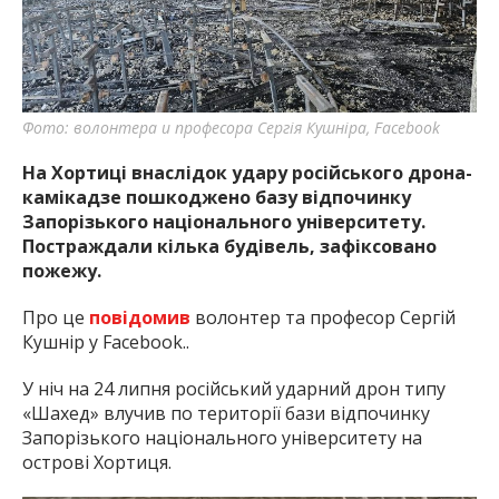
найважливішу інформацію про події
міста Запоріжжя та області.
Фото: волонтера и професора Сергія Кушніра, Facebook
На Хортиці внаслідок удару російського дрона-
камікадзе пошкоджено базу відпочинку
Запорізького національного університету.
Постраждали кілька будівель, зафіксовано
пожежу.
Про це
повідомив
волонтер та професор Сергій
Кушнір у Facebook..
У ніч на 24 липня російський ударний дрон типу
«Шахед» влучив по території бази відпочинку
Запорізького національного університету на
острові Хортиця.