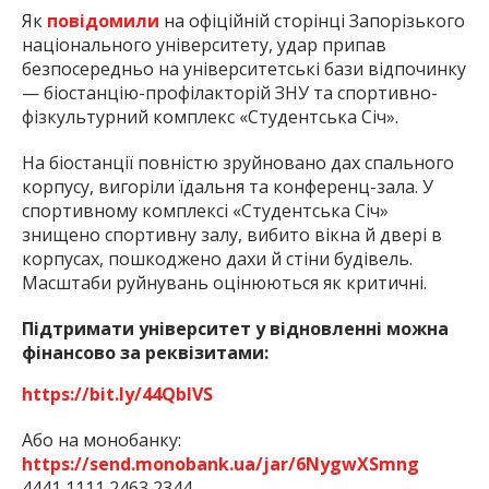
Як
повідомили
на офіційній сторінці Запорізького
національного університету, удар припав
безпосередньо на університетські бази відпочинку
— біостанцію-профілакторій ЗНУ та спортивно-
фізкультурний комплекс «Студентська Січ».
На біостанції повністю зруйновано дах спального
корпусу, вигоріли їдальня та конференц-зала. У
спортивному комплексі «Студентська Січ»
знищено спортивну залу, вибито вікна й двері в
корпусах, пошкоджено дахи й стіни будівель.
Масштаби руйнувань оцінюються як критичні.
Підтримати університет у відновленні можна
фінансово за реквізитами:
https://bit.ly/44QbIVS
Або на монобанку:
https://send.monobank.ua/jar/6NygwXSmng
4441 1111 2463 2344