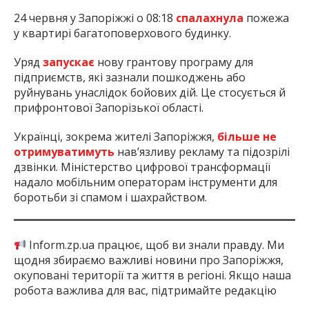
24 червня у Запоріжжі о 08:18
спалахнула
пожежа
у квартирі багатоповерхового будинку.
Уряд
запускає
нову грантову програму для
підприємств, які зазнали пошкоджень або
руйнувань унаслідок бойових дій. Це стосується й
прифронтової Запорізької області.
Українці, зокрема жителі Запоріжжя,
більше не
отримуватимуть
нав’язливу рекламу та підозрілі
дзвінки. Міністерство цифрової трансформації
надало мобільним операторам інструменти для
боротьби зі спамом і шахрайством.
Inform.zp.ua працює, щоб ви знали правду. Ми
щодня збираємо важливі новини про Запоріжжя,
окуповані території та життя в регіоні. Якщо наша
робота важлива для вас, підтримайте редакцію
донатом — ваша допомога дозволить нам