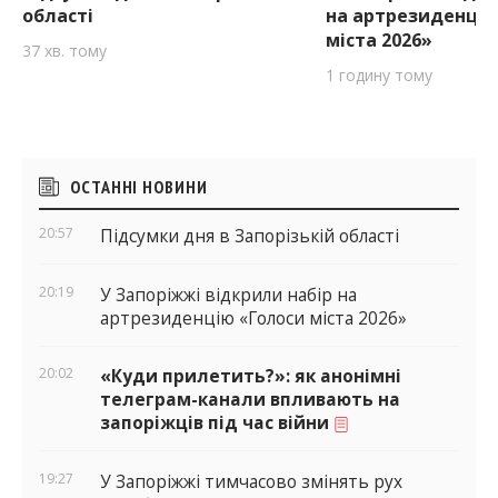
області
на артрезиденцію
міста 2026»
37 хв. тому
1 годину тому
Бічні
ОСТАННІ НОВИНИ
віджети
20:57
Підсумки дня в Запорізькій області
20:19
У Запоріжжі відкрили набір на
артрезиденцію «Голоси міста 2026»
20:02
«Куди прилетить?»: як анонімні
телеграм-канали впливають на
запоріжців під час війни
19:27
У Запоріжжі тимчасово змінять рух