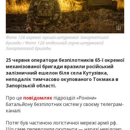
найважливішу інформацію про події
міста Запоріжжя та області.
Фото 128 окремої гірсько-штурмової Закарпатської
бригади / Фото 128 отдельной горно-штурмовой
Закарпатской бригады
25 червня оператори безпілотників 65-ї окремої
механізованої бригади вразили російський
залізничний ешелон біля села Кутузівка,
неподалік тимчасово окупованого Токмака в
Запорізькій області.
Про це
повідомляє
підрозділ «Роніни»
батальйону безпілотних систем у
своєму телеграм-
каналі.
Потяг був частиною логістичної мережі армії рф.
Що саме перевозили окупанти — наразі невідомо.