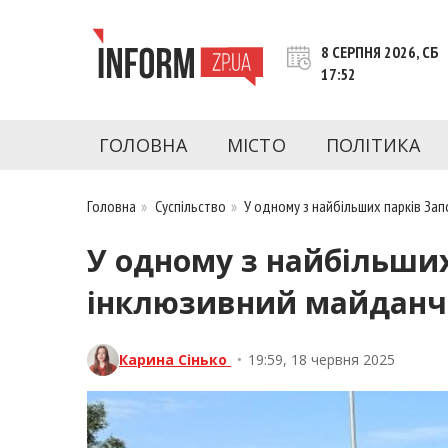
Перейти
до
8 СЕРПНЯ 2026, СБ
контенту
17:52
inform.zp.ua
INFORM.ZP.UA – це інформаційний портал 
економіки, культури, криміналу, подій, 
ГОЛОВНА
МІСТО
ПОЛІТИКА
Запоріжжя та Запорізької області на день. 
чесну аналітику. Ми дуже цінуємо наших чита
Головна
»
Суспільство
»
У одному з найбільших парків З
У одному з найбільши
інклюзивний майданч
Карина Сінько
•
19:59, 18 червня 2025