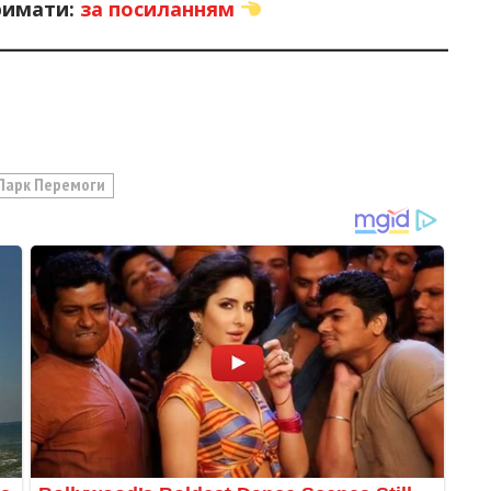
римати:
за посиланням
Парк Перемоги