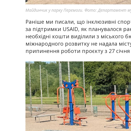
Майдинчик у парку Перемоги. Фото: Департамент му
Раніше ми писали, що інклюзивні спо
за підтримки USAID, як планувалося ра
необхідні кошти виділили з міського б
міжнародного розвитку не надала міс
припинення роботи проєкту з 27 січня