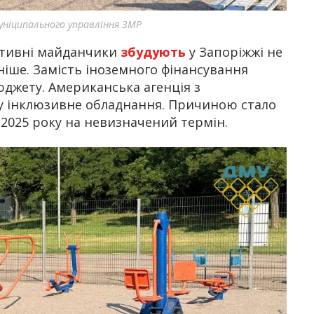
ніципального управління ЗМР
ртивні майданчики
збудують
у Запоріжжі не
ніше. Замість іноземного фінансування
юджету. Американська агенція з
ту інклюзивне обладнання. Причиною стало
 2025 року на невизначений термін.