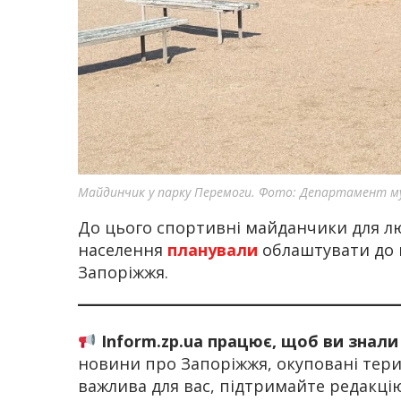
Майдинчик у парку Перемоги. Фото: Департамент му
До цього спортивні майданчики для лю
населення
планували
облаштувати до 
Запоріжжя.
Inform.zp.ua працює, щоб ви знали
новини про Запоріжжя, окуповані терит
важлива для вас, підтримайте редакц