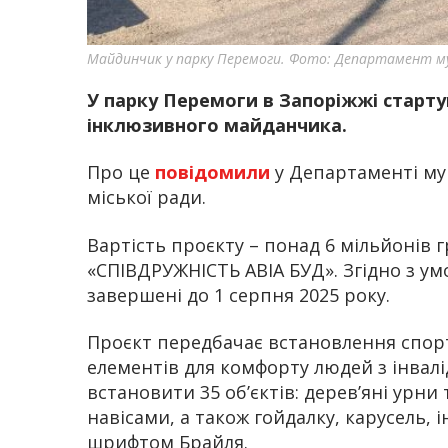
Майдинчик у парку Перемоги. Фото: Департамент му
У парку Перемоги в Запоріжжі старту
інклюзивного майданчика.
Про це
повідомили
у Департаменті му
міської ради.
Вартість проєкту – понад 6 мільйонів
«СПІВДРУЖНІСТЬ АВІА БУД». Згідно з ум
завершені до 1 серпня 2025 року.
Проєкт передбачає встановлення спор
елементів для комфорту людей з інвал
встановити 35 об’єктів: дерев’яні урни
навісами, а також гойдалку, карусель, 
шрифтом Брайля.