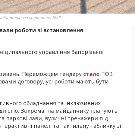
ніципального управління ЗМР
вали роботи зі встановлення
Б
ніципального управління Запорізької
 гривень. Переможцем тендеру
стало
ТОВ
овами договору, усі роботи мають бути
тивного обладнання та інклюзивних
ідністю. Зокрема, на майданчику планують
 та паркові лави, вуличні тренажери під
інтерактивні панелі та тактильну табличку зі