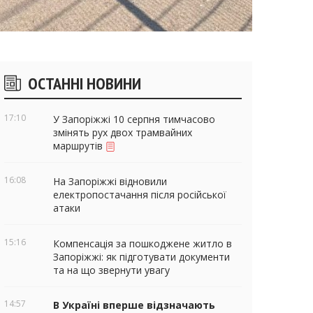
ічні
ОСТАННІ НОВИНИ
віджети
17:10
У Запоріжжі 10 серпня тимчасово
змінять рух двох трамвайних
маршрутів
16:08
На Запоріжжі відновили
електропостачання після російської
атаки
15:16
Компенсація за пошкоджене житло в
Запоріжжі: як підготувати документи
та на що звернути увагу
14:57
В Україні вперше відзначають