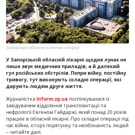
найважливішу інформацію про події
міста Запоріжжя та області.
Запорізька обласна клінічна лікарня
У Запорізькій обласній лікарні щодня лунає не
лише звук медичних приладів, а й далекий
гул російських обстрілів. Попри війну, постійну
тривогу, тут виконують складні операції, які
дарують людям друге життя.
Журналістка
Inform.zp.ua
поспілкувалася із
завідувачем відділення трансплантації та
нефрології Євгеном Гайдаржі, який понад 20 років
працює в обласній лікарні. Про складні операції під
час війни, історії порятунку та необізнаність людей
– читайте далі.