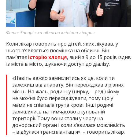
Фото: Запорізька обласна клінічна лікарня
Коли лікар говорить про дітей, яких лікував, у
нього з’являється посмішка на обличчі. Він
пам’ятає
історію хлопця
, який з 9 до 15 років їздив
із міста в місто, шукаючи доступ до діалізу.
«Навіть важко замислитись як це, коли ти
залежиш від апарату. Він переїжджав з різних
місць. На жаль, родинну (нирку, – ред.) йому
не можна було пересаджувати, тому що у
мами не співпала група крові. Інші родичі
залишились на тимчасово окупованій
території. Тому вони стали у чергу на
донорський орган і коли з’явилася можливість
– відбулася трансплантація», – говорить лікар.