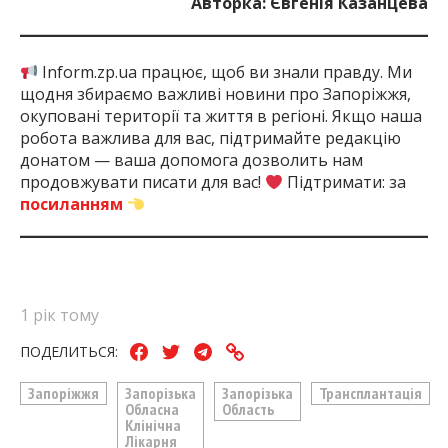
Авторка: Євгенія Казанцева
Inform.zp.ua працює, щоб ви знали правду. Ми
щодня збираємо важливі новини про Запоріжжя,
окуповані території та життя в регіоні. Якщо наша
робота важлива для вас, підтримайте редакцію
донатом — ваша допомога дозволить нам
продовжувати писати для вас!
Підтримати: за
посиланням
1 рік тому
ПОДЕЛИТЬСЯ:
Запоріжжя
Запорізька
Запорізька
Трансплантація
Обласна
Область
Клінічна
Лікарня