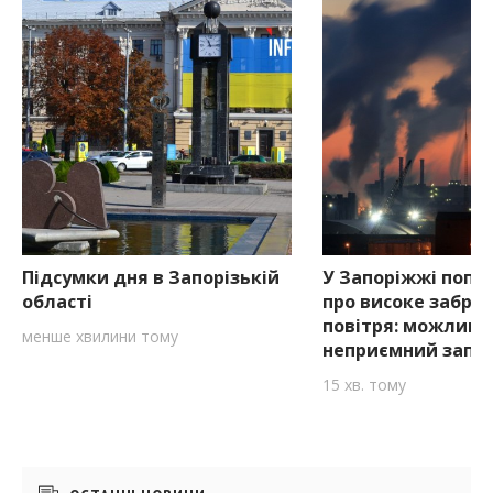
Підсумки дня в Запорізькій
У Запоріжжі попе
області
про високе забру
повітря: можливи
менше хвилини тому
неприємний запа
15 хв. тому