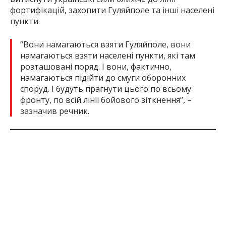
витиснути українські сили ближче до лінії
фортифікацій, захопити Гуляйполе та інші населені
пункти.
“Вони намагаються взяти Гуляйполе, вони
намагаються взяти населені пункти, які там
розташовані поряд. І вони, фактично,
намагаються підійти до смуги оборонних
споруд. І будуть прагнути цього по всьому
фронту, по всій лінії бойового зіткнення”, –
зазначив речник.
Читайте також:
Увечері, 12 червня, російська армія
скинула
щонайменше чотири авіабомби на село
Новогригорівка в Гуляйпільській громаді. Загинув
60-річний чоловік, троє людей дістали поранення.