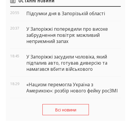
Бічні
ОСТАННІ НОВИНИ
віджети
20:55
Підсумки дня в Запорізькій області
20:37
У Запоріжжі попередили про високе
забруднення повітря: можливий
неприємний запах
18:45
У Запоріжжі засудили чоловіка, який
підпалив авто, готував диверсію та
намагався вбити військового
18:29
«Нацизм перемогла Україна з
Америкою»: розбір нового фейку росЗМІ
Всі новини