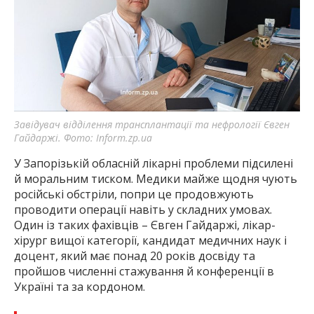
Завідувач відділення трансплантації та нефрології Євген
Гайдаржі. Фото: Inform.zp.ua
У Запорізькій обласній лікарні проблеми підсилені
й моральним тиском. Медики майже щодня чують
російські обстріли, попри це продовжують
проводити операції навіть у складних умовах.
Один із таких фахівців – Євген Гайдаржі, лікар-
хірург вищої категорії, кандидат медичних наук і
доцент, який має понад 20 років досвіду та
пройшов численні стажування й конференції в
Україні та за кордоном.