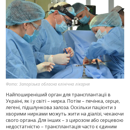
Фото: Запорізька обласна клінічна лікарня
Найпоширеніший орган для трансплантації в
Україні, як і у світі – нирка. Потім – печінка, серце,
легені, підшлункова залоза. Оскільки пацієнти з
хворими нирками можуть жити на діалізі, чекаючи
свого органа. Для інших – з цирозом або серцевою
недостатністю – трансплантація часто є єдиним