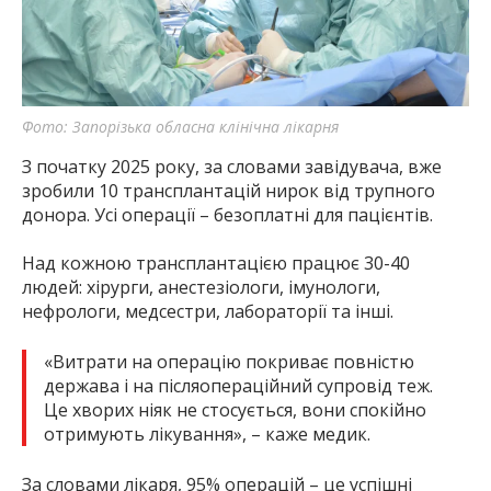
Фото: Запорізька обласна клінічна лікарня
З початку 2025 року, за словами завідувача, вже
зробили 10 трансплантацій нирок від трупного
донора. Усі операції – безоплатні для пацієнтів.
Над кожною трансплантацією працює 30-40
людей: хірурги, анестезіологи, імунологи,
нефрологи, медсестри, лабораторії та інші.
«Витрати на операцію покриває повністю
держава і на післяопераційний супровід теж.
Це хворих ніяк не стосується, вони спокійно
отримують лікування», – каже медик.
За словами лікаря, 95% операцій – це успішні