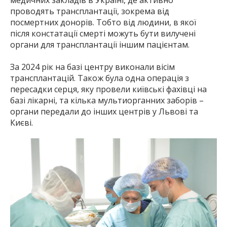
медичних закладів в Україні, де активно
проводять трансплантації, зокрема від
посмертних донорів. Тобто від людини, в якої
після констатації смерті можуть бути вилучені
органи для трансплантації іншим пацієнтам.
За 2024 рік на базі центру виконали вісім
трансплантацій. Також була одна операція з
пересадки серця, яку провели київські фахівці на
базі лікарні, та кілька мультиорганних заборів –
органи передали до інших центрів у Львові та
Києві.