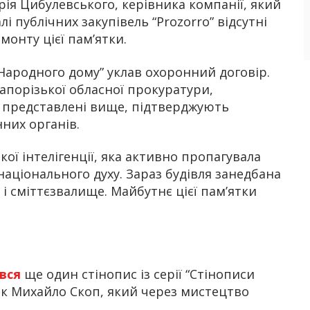
дрія Цибулевського, керівника компанії, який
і публічних закупівель “Prozorro” відсутні
монту цієї пам’ятки.
“Народного дому” уклав охоронний договір.
порізької обласної прокуратури,
, представлені вище, підтверджують
них органів.
ої інтелігенції, яка активно пропагувала
аціонального духу. Зараз будівля занедбана
і сміттєзвалище. Майбутнє цієї пам’ятки
вся
ще один стінопис із серії “Стінописи
к Михайло Скоп, який через мистецтво