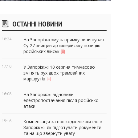
ічні
ОСТАННІ НОВИНИ
віджети
18:24
На Запорізькому напрямку винищувач
Су-27 знищив артилерійську позицію
російських військ
17:10
У Запоріжжі 10 серпня тимчасово
змінять рух двох трамвайних
маршрутів
16:08
На Запоріжжі відновили
електропостачання після російської
атаки
15:16
Компенсація за пошкоджене житло в
Запоріжжі: як підготувати документи
та на що звернути увагу