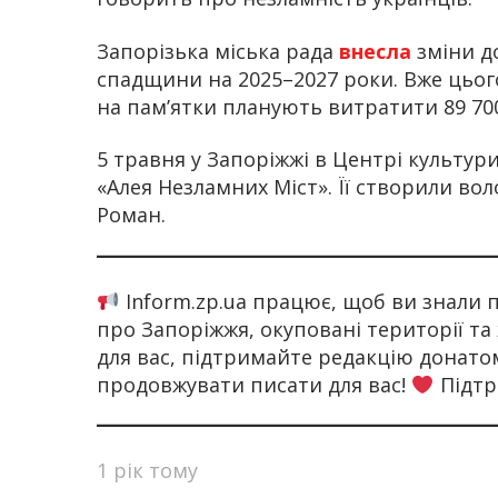
Запорізька міська рада
внесла
зміни д
спадщини на 2025–2027 роки. Вже цьо
на пам’ятки планують витратити 89 700
5 травня у Запоріжжі в Центрі культур
«Алея Незламних Міст». Її створили во
Роман.
Inform.zp.ua працює, щоб ви знали
про Запоріжжя, окуповані території та
для вас, підтримайте редакцію донат
продовжувати писати для вас!
Підтр
1 рік тому