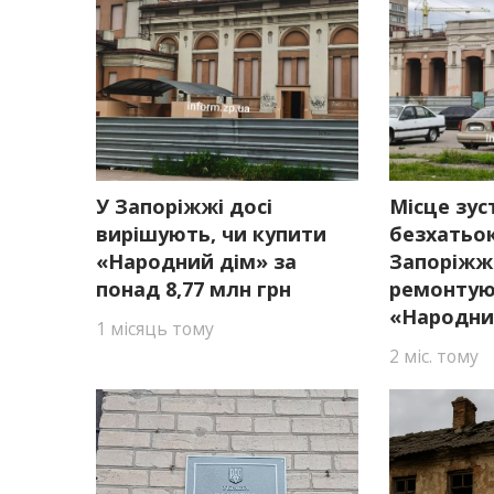
У Запоріжжі досі
Місце зуст
вирішують, чи купити
безхатьок
«Народний дім» за
Запоріжжі
понад 8,77 млн грн
ремонтую
«Народни
1 місяць тому
2 міс. тому