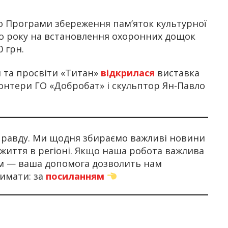
о Програми збереження пам’яток культурної
го року на встановлення охоронних дощок
 грн.
и та просвіти «Титан»
відкрилася
виставка
лонтери ГО «Добробат» і скульптор Ян-Павло
 правду. Ми щодня збираємо важливі новини
 життя в регіоні. Якщо наша робота важлива
ом — ваша допомога дозволить нам
имати: за
посиланням