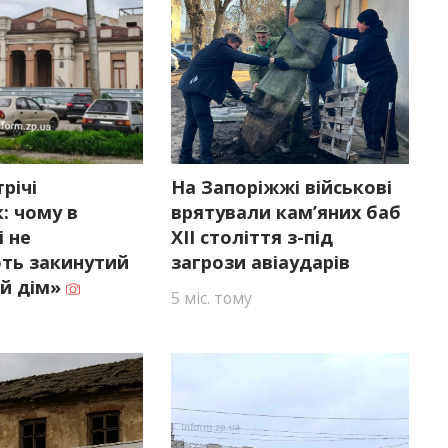
річі
На Запоріжжі військові
: чому в
врятували кам’яних баб
 не
XII століття з-під
ть закинутий
загрози авіаударів
й дім»
5 міс. тому