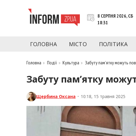
Перейти
до
8 СЕРПНЯ 2026, СБ
контенту
18:31
inform.zp.ua
INFORM.ZP.UA – це інформаційний портал 
економіки, культури, криміналу, подій, 
ГОЛОВНА
МІСТО
ПОЛІТИКА
Запоріжжя та Запорізької області на день. 
чесну аналітику. Ми дуже цінуємо наших чита
Головна
»
Події
»
Культура
»
Забуту пам’ятку можуть пов
Забуту пам’ятку можут
Щербина Оксана
•
10:18, 15 травня 2025