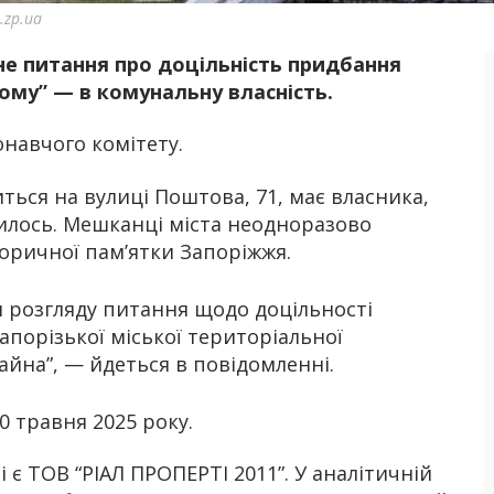
.zp.ua
не питання про доцільність придбання
Б
ому” — в комунальну власність.
навчого комітету.
ться на вулиці Поштова, 71, має власника,
дилось. Мешканці міста неодноразово
торичної пам’ятки Запоріжжя.
я розгляду питання щодо доцільності
апорізької міської територіальної
айна”, — йдеться в повідомленні.
0 травня 2025 року.
 є ТОВ “РІАЛ ПРОПЕРТІ 2011”. У аналітичній