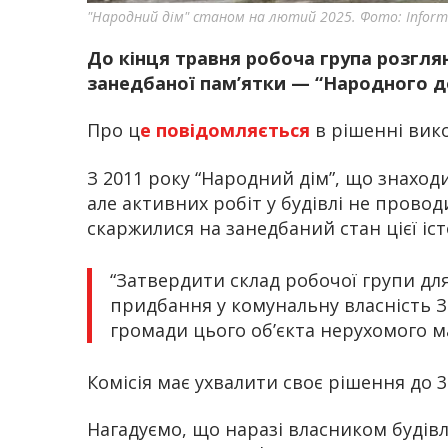
"Народний дім" станом на лютий 2025. Фото: Inform
До кінця травня робоча група розгля
занедбаної пам’ятки — “Народного д
Про ц
е повідомляється
в рішенні вико
З 2011 року “Народний дім”, що знаходи
але активних робіт у будівлі не прово
скаржилися на занедбаний стан цієї іс
“Затвердити склад робочої групи дл
придбання у комунальну власність З
громади цього об’єкта нерухомого м
Комісія має ухвалити своє рішення до 3
Нагадуємо, що наразі власником будівлі