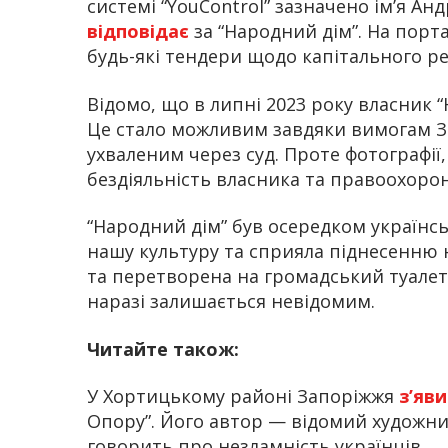
системі “YouControl” зазначено ім’я Ан
відповідає
за “Народний дім”. На портал
будь-які тендери щодо капітального ре
Відомо, що в липні 2023 року власник 
Це стало можливим завдяки вимогам За
ухваленим через суд. Проте фотографії
бездіяльність власника та правоохорон
“Народний дім” був осередком українськ
нашу культуру та сприяла піднесенню н
та перетворена на громадський туалет 
наразі залишається невідомим.
Читайте також:
У Хортицькому районі Запоріжжя
з’яви
Опору”. Його автор — відомий художни
говорить про незламність українців.