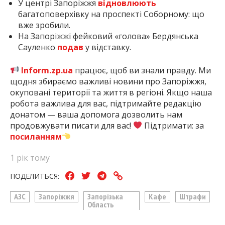
У центрі Запоріжжя
відновлюють
багатоповерхівку на проспекті Соборному: що
вже зробили.
На Запоріжжі фейковий «голова» Бердянська
Сауленко
подав
у відставку.
Inform.zp.ua
працює, щоб ви знали правду. Ми
щодня збираємо важливі новини про Запоріжжя,
окуповані території та життя в регіоні. Якщо наша
робота важлива для вас, підтримайте редакцію
донатом — ваша допомога дозволить нам
продовжувати писати для вас!
Підтримати: за
посиланням
1 рік тому
ПОДЕЛИТЬСЯ:
АЗС
Запоріжжя
Запорізька
Кафе
Штрафи
Область