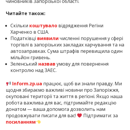
чиновників Запорізької області.
Читайте також:
Скільки
коштувало
відрядження Регіни
Харченко в США.
Податківці
виявили
численні порушення у сфері
торгівлі в запорізьких закладах харчування та на
автозаправках. Сума штрафів перевищила один
мільйон гривень.
Зеленський
назвав
умову для повернення
контролю над ЗАЕС.
Inform.zp.ua
працює, щоб ви знали правду. Ми
щодня збираємо важливі новини про Запоріжжя,
окуповані території та життя в регіоні. Якщо наша
робота важлива для вас, підтримайте редакцію
донатом — ваша допомога дозволить нам
продовжувати писати для вас!
Підтримати: за
посиланням