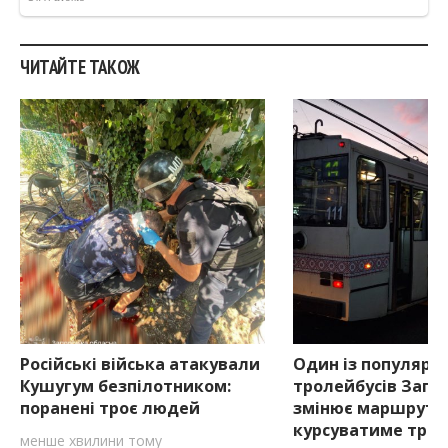
ЧИТАЙТЕ ТАКОЖ
Російські війська атакували
Один із популярн
Кушугум безпілотником:
тролейбусів Запо
поранені троє людей
змінює маршрут: 
курсуватиме тран
менше хвилини тому