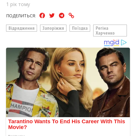
1 рік тому
ПОДЕЛИТЬСЯ:
Відрядження
Запоріжжя
Поїздка
Регіна
Харченко