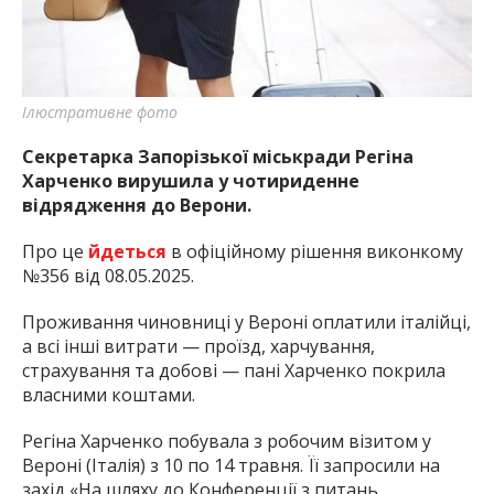
найважливішу інформацію про події
міста Запоріжжя та області.
Ілюстративне фото
Секретарка Запорізької міськради Регіна
Харченко вирушила у чотириденне
відрядження до Верони.
Про це
йдеться
в офіційному рішення виконкому
№356 від 08.05.2025.
Проживання чиновниці у Вероні оплатили італійці,
а всі інші витрати — проїзд, харчування,
страхування та добові — пані Харченко покрила
власними коштами.
Регіна Харченко побувала з робочим візитом у
Вероні (Італія) з 10 по 14 травня. Її запросили на
захід «На шляху до Конференції з питань