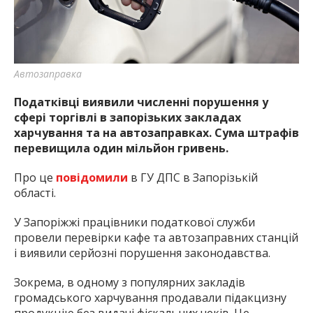
Автозаправка
Податківці виявили численні порушення у
сфері торгівлі в запорізьких закладах
харчування та на автозаправках. Сума штрафів
перевищила один мільйон гривень.
Про це
повідомили
в ГУ ДПС в Запорізькій
області.
У Запоріжжі працівники податкової служби
провели перевірки кафе та автозаправних станцій
і виявили серйозні порушення законодавства.
Зокрема, в одному з популярних закладів
громадського харчування продавали підакцизну
продукцію без видачі фіскальних чеків. Це