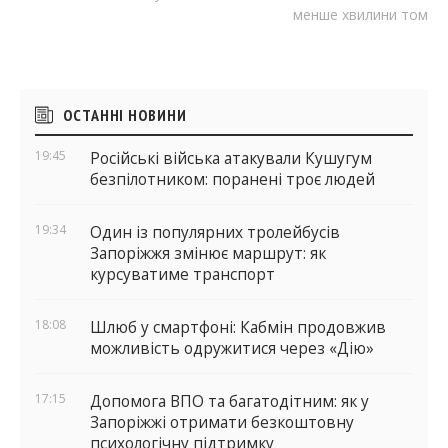
менше хвилини тому
Бічні
ОСТАННІ НОВИНИ
віджети
19:45
Російські війська атакували Кушугум
безпілотником: поранені троє людей
19:34
Один із популярних тролейбусів
Запоріжжя змінює маршрут: як
курсуватиме транспорт
18:08
Шлюб у смартфоні: Кабмін продовжив
можливість одружитися через «Дію»
17:15
Допомога ВПО та багатодітним: як у
Запоріжжі отримати безкоштовну
психологічну підтримку