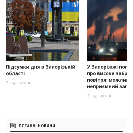
Підсумки дня в Запорізькій
У Запоріжжі попе
області
про високе забру
повітря: можливи
2 год. назад
неприємний запа
2 год. назад
Бічні
ОСТАННІ НОВИНИ
віджети