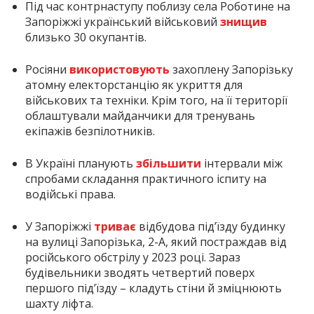
Під час контрнаступу поблизу села Роботине на
Запоріжжі український військовий
знищив
близько 30 окупантів.
Росіяни
використовують
захоплену Запорізьку
атомну електорстанцію як укриття для
військових та техніки. Крім того, на її території
облаштували майданчики для тренувань
екіпажів безпілотників.
В Україні планують
збільшити
інтервали між
спробами складання практичного іспиту на
водійські права.
У Запоріжжі
триває
відбудова під’їзду будинку
на вулиці Запорізька, 2-А, який постраждав від
російського обстрілу у 2023 році. Зараз
будівельники зводять четвертий поверх
першого під’їзду – кладуть стіни й зміцнюють
шахту ліфта.