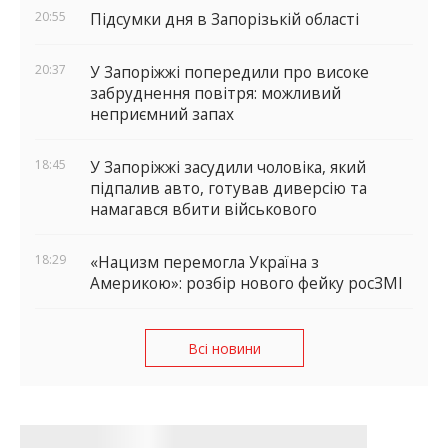
20:55
Підсумки дня в Запорізькій області
20:37
У Запоріжжі попередили про високе
забруднення повітря: можливий
неприємний запах
18:45
У Запоріжжі засудили чоловіка, який
підпалив авто, готував диверсію та
намагався вбити військового
18:29
«Нацизм перемогла Україна з
Америкою»: розбір нового фейку росЗМІ
Всі новини