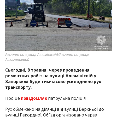
найважливішу інформацію про події
міста Запоріжжя та області.
Ремонт по вулиці Алюмінієвій/Ремонт по улице
Алюминиевой
Сьогодні, 8 травня, через проведення
ремонтних робіт на вулиці Алюмінієвій у
Запоріжжі буде тимчасово ускладнено рух
транспорту.
Про це
повідомляє
патрульна поліція.
Рух обмежено на ділянці від вулиці Верхньої до
вулиці Рекордної. Об’їзд організовано через