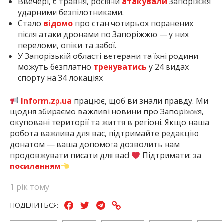
Ввечері, 6 травня, росіяни
атакували
Запоріжжя
ударними безпілотниками.
Стало
відомо
про стан чотирьох поранених
після атаки дронами по Запоріжжю — у них
переломи, опіки та забої.
У Запорізькій області ветерани та їхні родини
можуть безплатно
тренуватись
у 24 видах
спорту на 34 локаціях
Inform.zp.ua
працює, щоб ви знали правду. Ми
щодня збираємо важливі новини про Запоріжжя,
окуповані території та життя в регіоні. Якщо наша
робота важлива для вас, підтримайте редакцію
донатом — ваша допомога дозволить нам
продовжувати писати для вас!
Підтримати: за
посиланням
1 рік тому
ПОДЕЛИТЬСЯ: