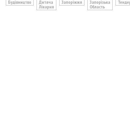
Будівництво
Дитяча
Запоріжжя
Запорізька
Тенде
Лікарня
Область
ЧИТАЙТЕ ТАКОЖ
У Запоріжжі 10 серпня
На Запоріжжі від
тимчасово змінять рух двох
електропостачанн
трамвайних маршрутів
російської атаки