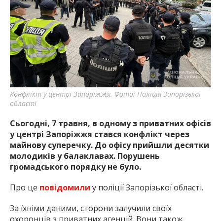
найважливішу інформацію про події
міста Запоріжжя та області.
Конфлікт у центрі Запоріжжя. Фото: Поліція Запорізької
області
Сьогодні, 7 травня, в одному з приватних офісів
у центрі Запоріжжя стався конфлікт через
майнову суперечку. До офісу прийшли десятки
молодиків у балаклавах. Порушень
громадського порядку не було.
Про це
повідомили
у поліції Запорізької області.
За їхніми даними, сторони залучили своїх
охоронців з приватних агенцій. Вони також