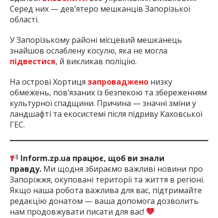
Серед них — дев’ятеро мешканців Запорізької
області.
У Запорізькому районі місцевий мешканець
знайшов ослаблену косулю, яка не могла
підвестися
, й викликав поліцію.
На острові Хортиця
запроваджено
низку
обмежень, пов’язаних із безпекою та збереженням
культурної спадщини. Причина — значні зміни у
ландшафті та екосистемі після підриву Каховської
ГЕС.
Inform.zp.ua працює, щоб ви знали
правду.
Ми щодня збираємо важливі новини про
Запоріжжя, окуповані території та життя в регіоні.
Якщо наша робота важлива для вас, підтримайте
редакцію донатом — ваша допомога дозволить
нам продовжувати писати для вас!