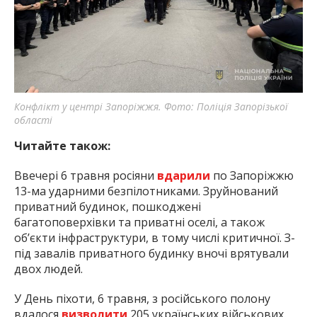
Конфлікт у центрі Запоріжжя. Фото: Поліція Запорізької
області
Читайте також:
Ввечері 6 травня росіяни
вдарили
по Запоріжжю
13-ма ударними безпілотниками. Зруйнований
приватний будинок, пошкоджені
багатоповерхівки та приватні оселі, а також
об’єкти інфраструктури, в тому числі критичної. З-
під завалів приватного будинку вночі врятували
двох людей.
У День піхоти, 6 травня, з російського полону
вдалося
визволити
205 українських військових.