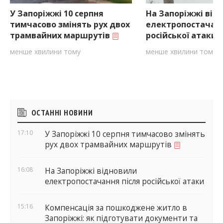
У Запоріжжі 10 серпня
На Запоріжжі від
тимчасово змінять рух двох
електропостачанн
трамвайних маршрутів
російської атаки
менше хвилини тому
менше хвилини тому
Бічні
ОСТАННІ НОВИНИ
віджети
17:10
У Запоріжжі 10 серпня тимчасово змінять
рух двох трамвайних маршрутів
16:08
На Запоріжжі відновили
електропостачання після російської атаки
15:16
Компенсація за пошкоджене житло в
Запоріжжі: як підготувати документи та