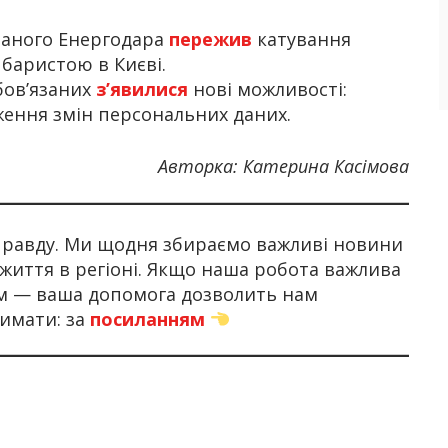
ваного Енергодара
пережив
катування
 баристою в Києві.
бов’язаних
з’явилися
нові можливості:
еження змін персональних даних.
Авторка: Катерина Касімова
 правду. Ми щодня збираємо важливі новини
 життя в регіоні. Якщо наша робота важлива
ом — ваша допомога дозволить нам
имати: за
посиланням