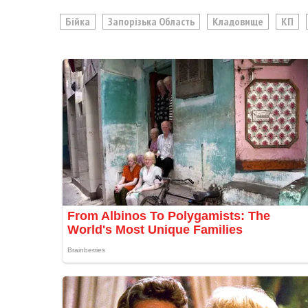
Бійка
Запорізька Область
Кладовище
КП