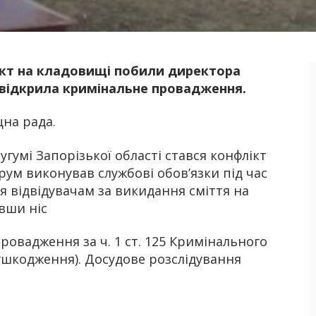
ікт на кладовищі побили директора
Б
 відкрила кримінальне провадження.
на рада.
угумі Запорізької області стався конфлікт
ум виконував службові обов’язки під час
 відвідувачам за викидання сміття на
авши ніс
овадження за ч. 1 ст. 125 Кримінального
 ушкодження). Досудове розслідування