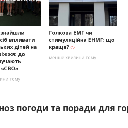
 знайшли
Голкова ЕМГ чи
сіб впливати
стимуляційна ЕНМГ: що
ських дітей на
краще?
ріжжя: до
менше хвилини тому
алучають
в «СВО»
ини тому
ноз погоди та поради для го