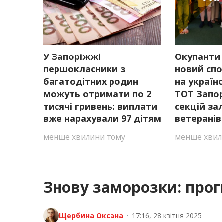
У Запоріжжі
Окупанти
першокласники з
новий спо
багатодітних родин
на україн
можуть отримати по 2
ТОТ Запо
тисячі гривень: виплати
секцій з
вже нарахували 97 дітям
ветерані
менше хвилини тому
менше хвил
Знову заморозки: прог
Щербина Оксана
•
17:16, 28 квітня 2025