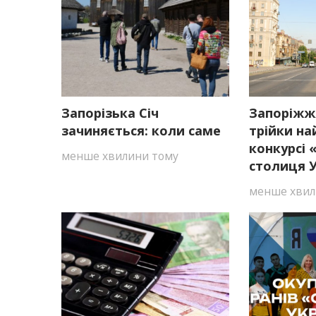
Запорізька Січ
Запоріжж
зачиняється: коли саме
трійки на
конкурсі
менше хвилини тому
столиця У
менше хвил