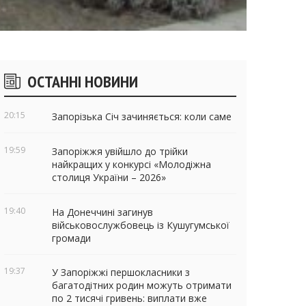
ічні
ОСТАННІ НОВИНИ
віджети
20:15
Запорізька Січ зачиняється: коли саме
19:59
Запоріжжя увійшло до трійки
найкращих у конкурсі «Молодіжна
столиця України – 2026»
19:40
На Донеччині загинув
військовослужбовець із Кушугумської
громади
19:37
У Запоріжжі першокласники з
багатодітних родин можуть отримати
по 2 тисячі гривень: виплати вже