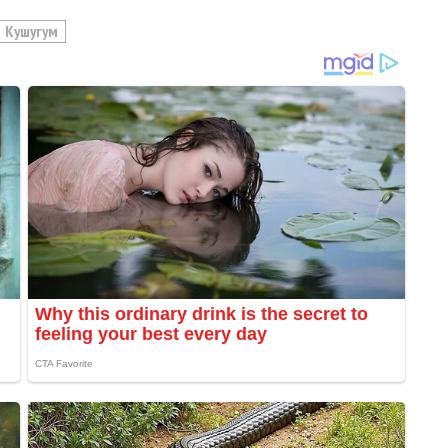
Кушугум