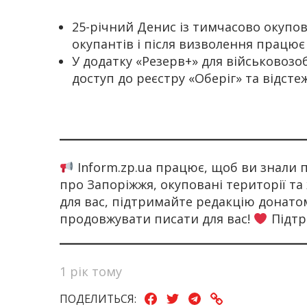
25-річний Денис із тимчасово окупо
окупантів і після визволення працює
У додатку «Резерв+» для військовозо
доступ до реєстру «Оберіг» та відст
Inform.zp.ua працює, щоб ви знали
про Запоріжжя, окуповані території та
для вас, підтримайте редакцію донат
продовжувати писати для вас!
Підтр
1 рік тому
ПОДЕЛИТЬСЯ: