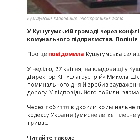
Кушугумське кладовище. Ілюстративне фото
У Кушугумській громаді через конфл
комунального підприємства. Поліція
Про це
повідомила
Кушугумська селищ
У неділю, 27 квітня, на кладовищі у Куш
Директор КП «Благоустрій» Микола Шкр
поминального дня й зробив зауваження
дорогу. У відповідь його побили, злам
Через побиття відкрили кримінальне пр
кодексу України (умисне легке тілесне
триває.
Читайте також: