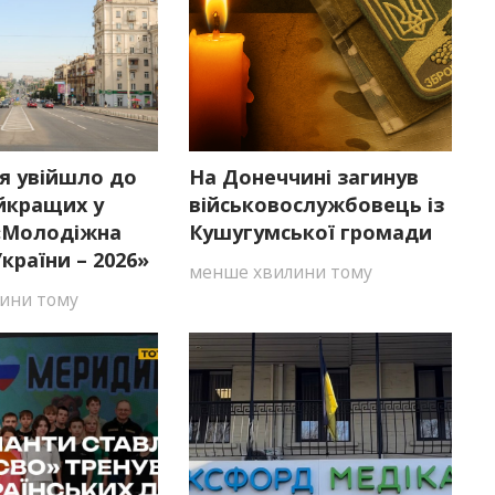
я увійшло до
На Донеччині загинув
йкращих у
військовослужбовець із
 «Молодіжна
Кушугумської громади
країни – 2026»
менше хвилини тому
ини тому