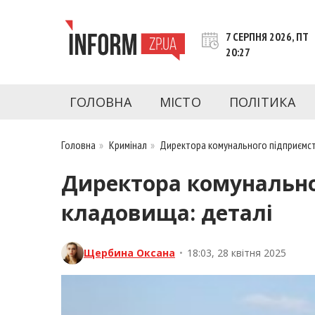
Перейти
до
7 СЕРПНЯ 2026, ПТ
контенту
20:27
inform.zp.ua
INFORM.ZP.UA – це інформаційний портал 
економіки, культури, криміналу, подій, 
ГОЛОВНА
МІСТО
ПОЛІТИКА
Запоріжжя та Запорізької області на день. 
чесну аналітику. Ми дуже цінуємо наших чита
Головна
»
Кримінал
»
Директора комунального підприємств
Директора комунально
кладовища: деталі
Щербина Оксана
•
18:03, 28 квітня 2025