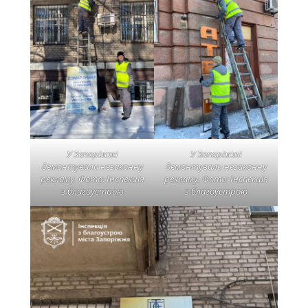
У Запоріжжі
У Запоріжжі
демонтували незаконну
демонтували незаконну
рекламу. Фото: Інспекція
рекламу. Фото: Інспекція
з благоустрою
з благоустрою