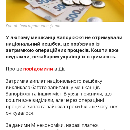
найважливішу інформацію про події
міста Запоріжжя та області.
Гроші. Ілюстративне фото
У лютому мешканці Запоріжжя не отримували
національний кешбек, це пов’язано із
затримкою операційних процесів. Кошти вже
виділили, незабаром українці їх отримають.
Про це
повідомили
в Дії.
Затримка виплат національного кешбеку
викликала багато запитань у мешканців
Запоріжжя та інших міст. В уряді пояснили, що
кошти вже виділили, але через операційні
процеси виплата зайняла трохи більше часу, ніж
очікувалося.
За даними Мінекономіки, наразі платежі