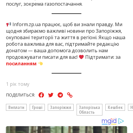
послуг, зокрема газопостачання.
Inform.zp.ua працює, щоб ви знали правду. Ми
щодня збираємо важливі новини про Запоріжжя,
окуповані території та життя в регіоні. Якщо наша
робота важлива для вас, підтримайте редакцію
донатом — ваша допомога дозволить нам
продовжувати писати для вас!
Підтримати: за
посиланням
1 рік тому
ПОДЕЛИТЬСЯ:
Виплати
Гроші
Запоріжжя
Запорізька
Кешбек
Н
Область