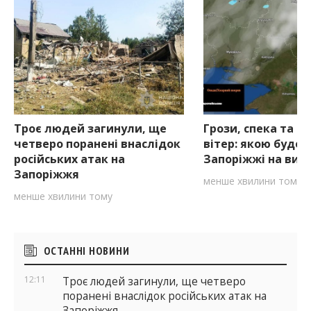
Троє людей загинули, ще
Грози, спека та с
четверо поранені внаслідок
вітер: якою буде 
російських атак на
Запоріжжі на вихі
Запоріжжя
менше хвилини тому
менше хвилини тому
Бічні
ОСТАННІ НОВИНИ
віджети
12:11
Троє людей загинули, ще четверо
поранені внаслідок російських атак на
Запоріжжя