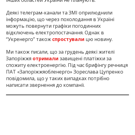
інших областей України не планують.
Деякі телеграм-канали та ЗМІ оприлюднили
інформацію, що через похолодання в Україні
можуть повернути графіки погодинних
відключень електропостачання. Однак в
“Укренерго” також
спростували
цю новину.
Ми також писали, що за грудень деякі жителі
Запоріжжя
отримали
завищені платіжки за
спожиту електроенергію. Під час брифінгу речниця
ПАТ «Запоріжжяобленерго» Зореслава Цупренко
повідомила, що у таких випадках потрібно
написати звернення до компанії.
Inform.zp.ua працює, щоб ви знали
правду.
Ми щодня збираємо важливі новини про
Запоріжжя, окуповані території та життя в регіоні.
Якщо наша робота важлива для вас, підтримайте
редакцію донатом — ваша допомога дозволить