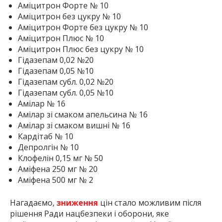
Аміцитрон Форте № 10
Аміцитрон без цукру № 10
Аміцитрон Форте без цукру № 10
Аміцитрон Плюс № 10
Аміцитрон Плюс без цукру № 10
Гідазепам 0,02 №20
Гідазепам 0,05 №10
Гідазепам субл. 0,02 №20
Гідазепам субл. 0,05 №10
Амілар № 16
Амілар зі смаком апельсина № 16
Амілар зі смаком вишні № 16
Кардітаб № 10
Депролгін № 10
Клофелін 0,15 мг № 50
Аміфена 250 мг № 20
Аміфена 500 мг № 2
Нагадаємо,
зниження
цін стало можливим після
рішення Ради нацбезпеки і оборони, яке