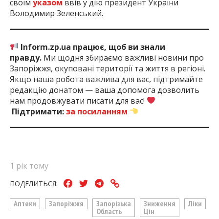
своїм
указом
ввів у дію президент України
Володимир Зеленський.
Inform.zp.ua працює, щоб ви знали
правду.
Ми щодня збираємо важливі новини про
Запоріжжя, окуповані території та життя в регіоні.
Якщо наша робота важлива для вас, підтримайте
редакцію донатом — ваша допомога дозволить
нам продовжувати писати для вас!
Підтримати:
за посиланням
1 рік тому
ПОДЕЛИТЬСЯ:
Аптеки
Запоріжжя
Запорізька
Зниження
Ліки
Область
Цін