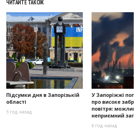
ЧИТАЙТЕ ТАКОЖ
Підсумки дня в Запорізькій
У Запоріжжі попе
області
про високе забру
повітря: можливи
5 год. назад
неприємний запа
6 год. назад