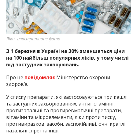
найважливішу інформацію про події
міста Запоріжжя та області.
Ліки. Ілюстративне фото
З 1 березня в Україні на 30% зменшаться ціни
на 100 найбільш популярних ліків, у тому числі
від застудних захворювань.
Про це
повідомляє
Міністерство охорони
здоров’я.
У списку препарати, які застосовуються при кашлі
та застудних захворюваннях, антигістамінні,
протизапальні та протиревматичні препарати,
вітаміни та мікроелементи, ліки проти тиску,
противиразкові засоби, заспокійливі, очні краплі,
назальні спреї та інші.