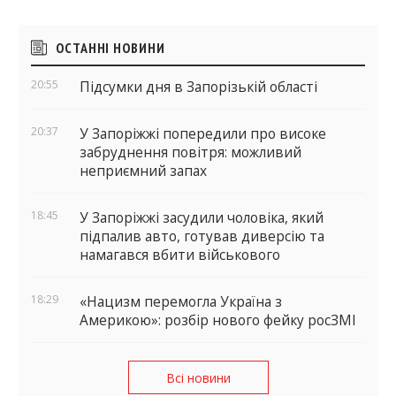
Бічні
ОСТАННІ НОВИНИ
віджети
20:55
Підсумки дня в Запорізькій області
20:37
У Запоріжжі попередили про високе
забруднення повітря: можливий
неприємний запах
18:45
У Запоріжжі засудили чоловіка, який
підпалив авто, готував диверсію та
намагався вбити військового
18:29
«Нацизм перемогла Україна з
Америкою»: розбір нового фейку росЗМІ
Всі новини