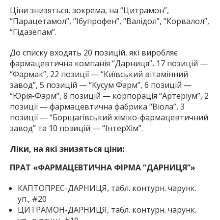
Ціни знизяться, зокрема, на “Цитрамон”,
“Парацетамол”, “Ібупрофен”, “Валідол”, “Корвалол”,
“Гідазепам”.
До списку входять 20 позицій, які виробляє
фармацевтична компанія “Дарниця”, 17 позицій —
“Фармак”, 22 позиції — “Київський вітамінний
завод”, 5 позицій — “Кусум Фарм”, 6 позицій —
“Юрія-Фарм”, 8 позицій — корпорація “Артеріум”, 2
позиції — фармацевтична фабрика “Віола”, 3
позиції — “Борщагівський хіміко-фармацевтичний
завод” та 10 позицій — “ІнтерХім”.
Ліки, на які знизяться ціни:
ПРАТ «ФАРМАЦЕВТИЧНА ФІРМА “ДАРНИЦЯ”»
КАПТОПРЕС-ДАРНИЦЯ, табл. контурн. чарунк.
уп., #20
ЦИТРАМОН-ДАРНИЦЯ, табл. контурн. чарунк.