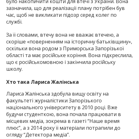
було накопичити кошти для втечі з України. Вона
зазначила, що для реалізації плану потрібен був
час, щоб не викликати підозр серед колег по
службі.
За її словами, втечу вона не вважає втечею, а
скоріше «поверненням на історичну батьківщину»,
оскільки вона родом з Приморська Запорізької
області та має російське коріння. Вона підкреслила,
що є російськомовною і закінчила російську
школу.
Хто така Лариса Жалінська
Лариса Жалінська здобула вищу освіту на
факультеті журналістики Запорізького
національного університету в 2010 році. Вже
будучи студенткою, вона почала працювати в
місцевих медіа, зокрема в газеті “Наше время
плюс”, а з 2014 року її матеріали потрапили до
огляду “Детектора медіа”.