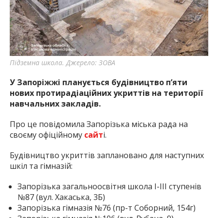
найважливішу інформацію про події
міста Запоріжжя та області.
Підземна школа. Джерело: ЗОВА
У Запоріжжі планується будівництво п’яти
нових протирадіаційних укриттів на території
навчальних закладів.
Про це повідомила Запорізька міська рада на
своєму офіційному
сайт
і.
Будівництво укриттів заплановано для наступних
шкіл та гімназій:
Запорізька загальноосвітня школа I-III ступенів
№87 (вул. Хакаська, 3Б)
Запорізька гімназія №76 (пр-т Соборний, 154г)