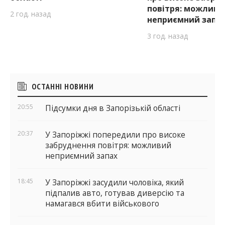
повітря: можливи
2 год. назад
неприємний запа
3 год. назад
Бічні
ОСТАННІ НОВИНИ
віджети
20:55
Підсумки дня в Запорізькій області
20:37
У Запоріжжі попередили про високе
забруднення повітря: можливий
неприємний запах
18:45
У Запоріжжі засудили чоловіка, який
підпалив авто, готував диверсію та
намагався вбити військового