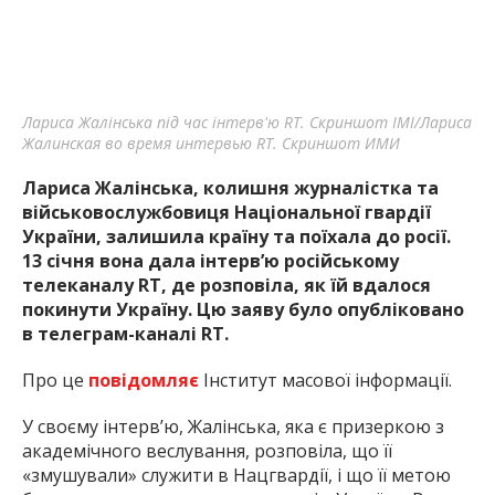
Лариса Жалінська під час інтерв'ю RT. Скриншот ІМІ/Лариса
Жалинская во время интервью RT. Скриншот ИМИ
Лариса Жалінська, колишня журналістка та
військовослужбовиця Національної гвардії
України, залишила країну та поїхала до росії.
13 січня вона дала інтерв’ю російському
телеканалу RT, де розповіла, як їй вдалося
покинути Україну. Цю заяву було опубліковано
в телеграм-каналі RT.
Про це
повідомляє
Інститут масової інформації.
У своєму інтерв’ю, Жалінська, яка є призеркою з
академічного веслування, розповіла, що її
«змушували» служити в Нацгвардії, і що її метою