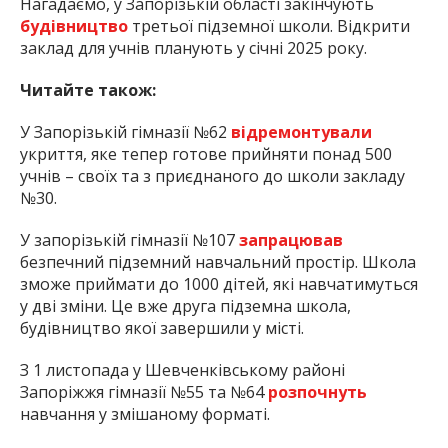
Нагадаємо, у Запорізькій області закінчують
будівництво
третьої підземної школи. Відкрити
заклад для учнів планують у січні 2025 року.
Читайте також:
У Запорізькій гімназії №62
відремонтували
укриття, яке тепер готове прийняти понад 500
учнів – своїх та з приєднаного до школи закладу
№30.
У запорізькій гімназії №107
запрацював
безпечний підземний навчальний простір. Школа
зможе приймати до 1000 дітей, які навчатимуться
у дві зміни. Це вже друга підземна школа,
будівництво якої завершили у місті.
З 1 листопада у Шевченківському районі
Запоріжжя гімназії №55 та №64
розпочнуть
навчання у змішаному форматі.