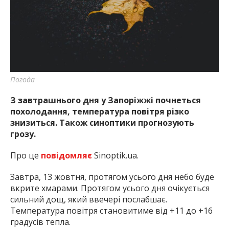
найважливішу інформацію про події
міста Запоріжжя та області.
Погода
З завтрашнього дня у Запоріжжі почнеться
похолодання, температура повітря різко
знизиться. Також синоптики прогнозують
грозу.
Про це
повідомляє
Sinoptik.ua.
Завтра, 13 жовтня, протягом усього дня небо буде
вкрите хмарами. Протягом усього дня очікується
сильний дощ, який ввечері послабшає.
Температура повітря становитиме від +11 до +16
градусів тепла.