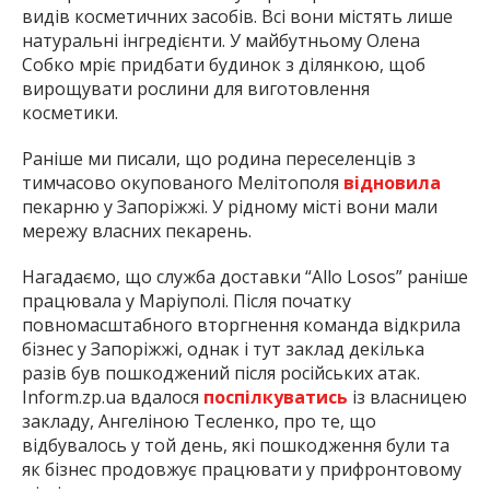
видів косметичних засобів. Всі вони містять лише
натуральні інгредієнти. У майбутньому Олена
Собко мріє придбати будинок з ділянкою, щоб
вирощувати рослини для виготовлення
косметики.
Раніше ми писали, що родина переселенців з
тимчасово окупованого Мелітополя
відновила
пекарню у Запоріжжі. У рідному місті вони мали
мережу власних пекарень.
Нагадаємо, що служба доставки “Allo Losos” раніше
працювала у Маріуполі. Після початку
повномасштабного вторгнення команда відкрила
бізнес у Запоріжжі, однак і тут заклад декілька
разів був пошкоджений після російських атак.
Inform.zp.ua вдалося
поспілкуватись
із власницею
закладу, Ангеліною Тесленко, про те, що
відбувалось у той день, які пошкодження були та
як бізнес продовжує працювати у прифронтовому