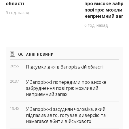
області
про високе забру
повітря: можливи
5 год. назад
неприємний запа
6 год. назад
Бічні
ОСТАННІ НОВИНИ
віджети
20:55
Підсумки дня в Запорізькій області
20:37
У Запоріжжі попередили про високе
забруднення повітря: можливий
неприємний запах
18:45
У Запоріжжі засудили чоловіка, який
підпалив авто, готував диверсію та
намагався вбити військового