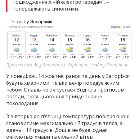
пошкодження ліній електропередач”, –
попереджають синоптики.
Прогноз погоди у Запоріжжі. Скріншот з сайту Sinoptik.ua
У понеділок, 14 жовтня, ранок та день у Запоріжжі
будуть хмарними, тільки вечір порадує ясним
небом. Опадів не очікується. Згідно з прогнозом
погоди, після цього дня прийде значне
похолодання.
З вівторка до п’ятниці температура повітря вночі
становитиме максимально +7 градусів тепла, а
вдень +14 градусів. Дощів не буде, однак
очікуються хмари та сильний вітер.