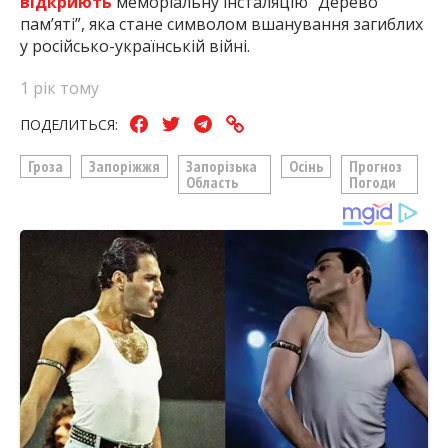
відкриють
меморіальну інсталяцію “Дерево
пам’яті”, яка стане символом вшанування загиблих
у російсько-українській війні.
1 рік тому
ПОДЕЛИТЬСЯ:
Гроза
Запоріжжя
Запорізька
Осінь
Прогноз
Область
Погоди