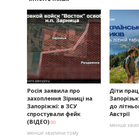
Росія заявила про
Діти прац
захоплення Зірниці на
Запорізьк
Запоріжжі: в ЗСУ
до літньо
спростували фейк
Австрії
(ВІДЕО)
менше хвил
менше хвилини тому