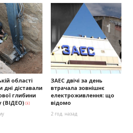
ькій області
ЗАЕС двічі за день
и дні діставали
втрачала зовнішнє
ової глибини
електроживлення: що
у (ВІДЕО)
відомо
му
2 год. назад