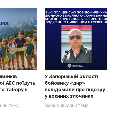
івників
У Запорізькій області
ої АЕС поїдуть
бойовику «днр»
го табору в
повідомили про підозру
у воєнних злочинах
ини тому
менше хвилини тому