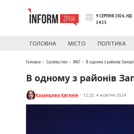
Перейти
до
9 СЕРПНЯ 2026, НД
контенту
14:23
inform.zp.ua
INFORM.ZP.UA – це інформаційний портал 
економіки, культури, криміналу, подій, 
ГОЛОВНА
МІСТО
ПОЛІТИКА
Запоріжжя та Запорізької області на день. 
чесну аналітику. Ми дуже цінуємо наших чита
Головна
»
Суспільство
»
ЖКГ
»
В одному з районів Запор
В одному з районів З
Казанцева Євгенія
•
12:25, 4 жовтня 2024