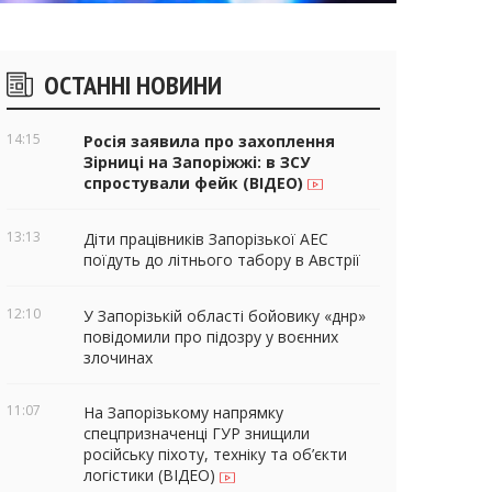
ічні
ОСТАННІ НОВИНИ
віджети
14:15
Росія заявила про захоплення
Зірниці на Запоріжжі: в ЗСУ
спростували фейк (ВІДЕО)
13:13
Діти працівників Запорізької АЕС
поїдуть до літнього табору в Австрії
12:10
У Запорізькій області бойовику «днр»
повідомили про підозру у воєнних
злочинах
11:07
На Запорізькому напрямку
спецпризначенці ГУР знищили
російську піхоту, техніку та об’єкти
логістики (ВІДЕО)