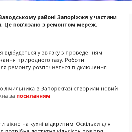
 Заводському районі Запоріжжя у частини
Б
. Це пов’язано з ремонтом мереж.
відбудеться у зв’язку з проведенням
чання природного газу. Роботи
ісля ремонту розпочнеться підключення
ого лічильника в Запоріжгазі створили новий
жна за
посиланням
.
ти вікно на кухні відкритим. Оскільки для
 потрібна достатня кількість повітря.