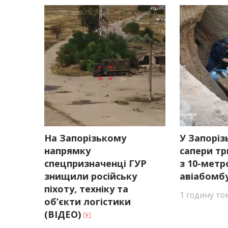
На Запорізькому
У Запоріз
напрямку
сапери тр
спецпризначенці ГУР
з 10-метр
знищили російську
авіабомб
піхоту, техніку та
1 годину то
об’єкти логістики
(ВІДЕО)