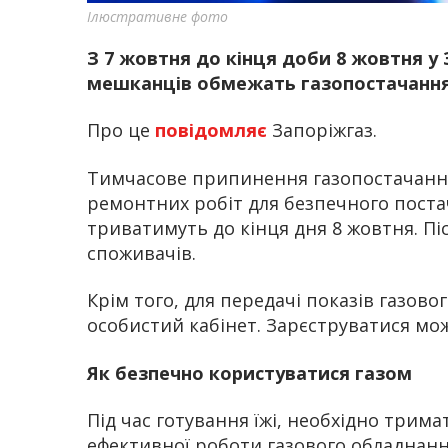
Ілюстративне фото
З 7 жовтня до кінця доби 8 жовтня у
мешканців обмежать газопостачання
Про це
повідомляє
Запоріжгаз.
Тимчасове припинення газопостачання 
ремонтних робіт для безпечного поста
триватимуть до кінця дня 8 жовтня. П
споживачів.
Крім того, для передачі показів газов
особистий кабінет. Зарєструватися мо
Як безпечно користуватися газом
Під час готування їжі, необхідно трима
ефективної роботи газового обладнання