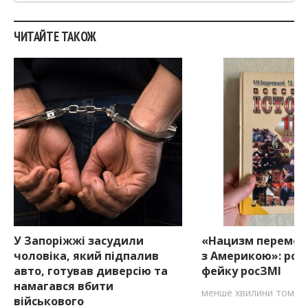
ЧИТАЙТЕ ТАКОЖ
У Запоріжжі засудили
«Нацизм перемогл
чоловіка, який підпалив
з Америкою»: розб
авто, готував диверсію та
фейку росЗМІ
намагався вбити
менше хвилини тому
військового