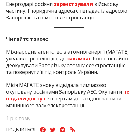
Енергодарі росіяни
зареєстрували
військову
частину. Її юридична адреса співпадає із адресою
Запорізької атомної електростанції.
Читайте також:
Міжнародне агентство з атомної енергії (МАГАТЕ)
ухвалило резолюцію, де
закликає
Росію негайно
деокупувати Запорізьку атомну електростанцію
та повернути її під контроль України.
Місія МАГАТЕ знову відвідала тимчасово
окуповану росіянами Запорізьку АЕС. Окупанти
не
надали доступ
експертам до західної частини
машинного залу електростанції.
1 рік тому
ПОДЕЛИТЬСЯ: