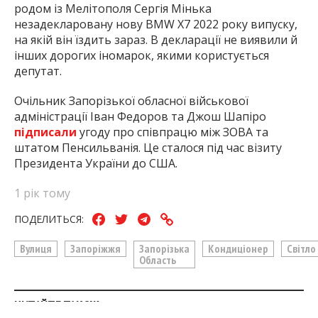
родом із Мелітополя Сергія Мінька
незадекларовану нову BMW X7 2022 року випуску,
на якій він їздить зараз. В декларації не виявили й
інших дорогих іномарок, якими користується
депутат.
Очільник Запорізької обласної військової
адміністрації Іван Федоров та Джош Шапіро
підписали
угоду про співпрацю між ЗОВА та
штатом Пенсильванія. Це сталося під час візиту
Президента України до США.
1 рік тому
ПОДЕЛИТЬСЯ:
Вулиця
Запоріжжя
Запорізька
Кондиціонер
Світло
Область
ЧИТАЙТЕ ТАКОЖ