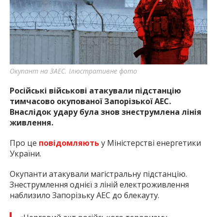
найважливішу інформацію про події
міста Запоріжжя та області.
Окупант на ЗАЕС. Ілюстративне фото
Російські військові атакували підстанцію
тимчасово окупованої Запорізької АЕС.
Внаслідок удару була знов знеструмлена лінія
живлення.
Про це
повідомляють
у Міністерстві енергетики
України.
Окупанти атакували магістральну підстанцію.
Знеструмлення однієї з ліній електроживлення
наблизило Запорізьку АЕС до блекауту.