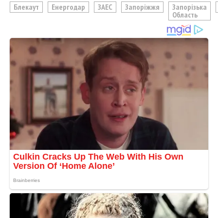
Блекаут
Енергодар
ЗАЕС
Запоріжжя
Запорізька
Область