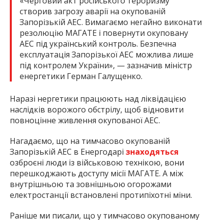
«Черговий акт російського тероризму
створив загрозу аварії на окупованій
Запорізькій АЕС. Вимагаємо негайно виконати
резолюцію МАГАТЕ і повернути окуповану
АЕС під український контроль. Безпечна
експлуатація Запорізької АЕС можлива лише
під контролем України», — зазначив міністр
енергетики Герман Галущенко.
Наразі нергетики працюють над ліквідацією
наслідків ворожого обстрілу, щоб відновити
повноцінне живлення окупованої АЕС.
Нагадаємо, що на тимчасово окупованій
Запорізькій АЕС в Енергодарі
знаходяться
озброєні люди із військовою технікою, вони
перешкоджають доступу місії МАГАТЕ. А між
внутрішньою та зовнішньою огорожами
електростанції встановлені протипіхотні міни.
Раніше ми писали, що у тимчасово окупованому