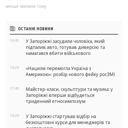
менше хвилини тому
Бічні
ОСТАННІ НОВИНИ
віджети
18:45
У Запоріжжі засудили чоловіка, який
підпалив авто, готував диверсію та
намагався вбити військового
18:29
«Нацизм перемогла Україна з
Америкою»: розбір нового фейку росЗМІ
17:40
Майстер-класи, скульптури та музика: у
Запоріжжі вперше відбудеться
триденний етносимпозіум
16:39
У Запоріжжі стартував відбір на
безкоштовні курси для менеджерів та