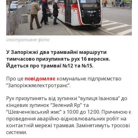
найважливішу інформацію про події
міста Запоріжжя та області.
Ілюстративне фото
У Запоріжжі два трамвайні маршрути
тимчасово призупинять рух 16 вересня.
Йдеться про трамваї №12 та №15.
Про це
повідомляє
комунальне підприємство
“Запоріжжяелектротранс”.
Рух призупинять від зупинки “вулиця Іванова” до
кінцевих зупинок “Зелений Яр” та
“Шевченківський жмс” з 10:00 до 12:00. Причиною є
проведення аварійно-відновлювальних робіт на
контактній мережі трамвая. Замінятимуть тросові
системи.