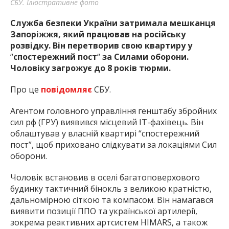
СБУ. Ілюстративне фото
Служба безпеки України затримала мешканця
Запоріжжя, який працював на російську
розвідку. Він перетворив свою квартиру у
“
спостережний пост
“
за Силами оборони.
Чоловіку загрожує до 8 років тюрми.
Про це
повідомляє
СБУ.
Агентом головного управління генштабу збройних
сил рф (ГРУ) виявився місцевий ІТ-фахівець. Він
облаштував у власній квартирі “спостережний
пост”, щоб приховано слідкувати за локаціями Сил
оборони.
Чоловік встановив в оселі багатоповерхового
будинку тактичний бінокль з великою кратністю,
дальномірною сіткою та компасом. Він намагався
виявити позиції ППО та української артилерії,
зокрема реактивних артсистем HIMARS, а також