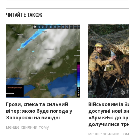
ЧИТАЙТЕ ТАКОЖ
Грози, спека та сильний
Військовим із За
вітер: якою буде погода у
доступні нові зни
Запоріжжі на вихідні
«Армія+»: до про
долучилися три к
менше хвилини тому
менше хвилини тому