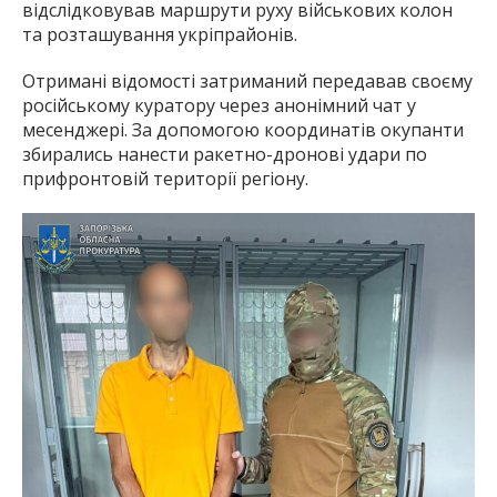
відслідковував маршрути руху військових колон
та розташування укріпрайонів.
Отримані відомості затриманий передавав своєму
російському куратору через анонімний чат у
месенджері. За допомогою координатів окупанти
збирались нанести ракетно-дронові удари по
прифронтовій території регіону.