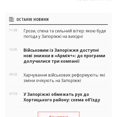
Бічні
ОСТАННІ НОВИНИ
віджети
11:08
Грози, спека та сильний вітер: якою буде
погода у Запоріжжі на вихідні
10:05
Військовим із Запоріжжя доступні
нові знижки в «Армія+»: до програми
долучилися три компанії
09:02
Харчування військових реформують: які
зміни очікують на Запоріжжі
07:59
У Запоріжжі обмежать рух до
Хортицького району: схема об’їзду
Всі новини