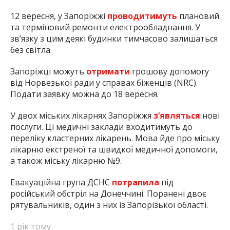
12 вересня, у Запоріжжі
проводитимуть
плановий
та терміновий ремонти електрообладнання. У
зв’язку з цим деякі будинки тимчасово залишаться
без світла.
Запоріжці можуть
отримати
грошову допомогу
від Норвезької ради у справах біженців (NRC).
Подати заявку можна до 18 вересня.
У двох міських лікарнях Запоріжжя
з’являться
нові
послуги. Ці медичні заклади входитимуть до
переліку кластерних лікарень. Мова йде про міську
лікарню екстреної та швидкої медичної допомоги,
а також міську лікарню №9.
Евакуаційна група ДСНС
потрапила
під
російський обстріл на Донеччині. Поранені двоє
рятувальників, один з них із Запорізької області.
1 рік тому