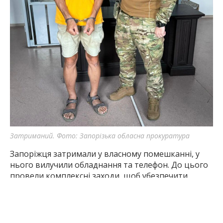
Затриманий. Фото: Запорізька обласна прокуратура
Запоріжця затримали у власному помешканні, у
нього вилучили обладнання та телефон. До цього
провели комплексні заходи, щоб убезпечити
локації українських військ.
Слідчі Служби безпеки повідомили йому про
підозру за частиною 2 статті 114-2 Кримінального