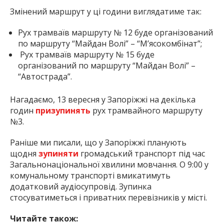
Змінений маршрут у ці години виглядатиме так:
Рух трамваїв маршруту № 12 буде організований
по маршруту “Майдан Волі” – “М’ясокомбінат”;
Рух трамваїв маршруту № 15 буде
організований по маршруту “Майдан Волі” –
“Автострада”.
Нагадаємо, 13 вересня у Запоріжжі на декілька
годин
призупинять
рух трамвайного маршруту
№3.
Раніше ми писали, що у Запоріжжі планують
щодня
зупиняти
громадський транспорт під час
Загальнонаціональної хвилини мовчання. О 9:00 у
комунальному транспорті вмикатимуть
додатковий аудіосупровід. Зупинка
стосуватиметься і приватних перевізників у місті.
Читайте також: