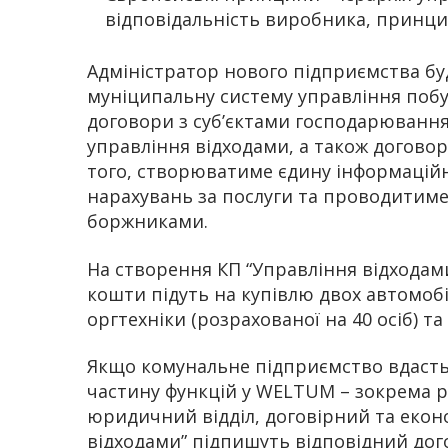
відповідальність виробника, принци
Адміністратор нового підприємства бу
муніципальну систему управління побу
договори з суб’єктами господарювання
управління відходами, а також договор
того, створюватиме єдину інформаційн
нарахувань за послуги та проводитиме
боржниками.
На створення КП “Управління відходами
кошти підуть на купівлю двох автомоб
оргтехніки (розрахованої на 40 осіб) та
Якщо комунальне підприємство вдастьс
частину функцій у WELTUM – зокрема р
юридичний відділ, договірний та екон
відходами” підпишуть відповідний дого