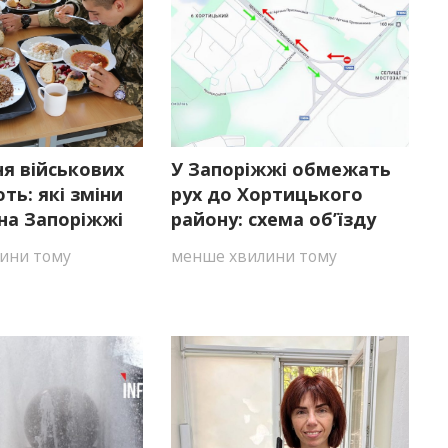
я військових
У Запоріжжі обмежать
ь: які зміни
рух до Хортицького
на Запоріжжі
району: схема об’їзду
ини тому
менше хвилини тому