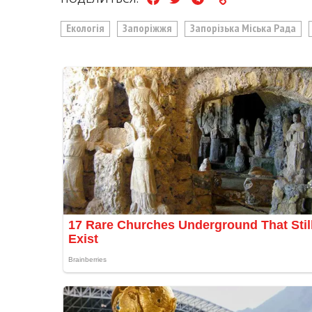
Екологія
Запоріжжя
Запорізька Міська Рада