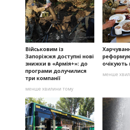
Військовим із
Харчуванн
Запоріжжя доступні нові
реформуют
знижки в «Армія+»: до
очікують 
програми долучилися
менше хвил
три компанії
менше хвилини тому