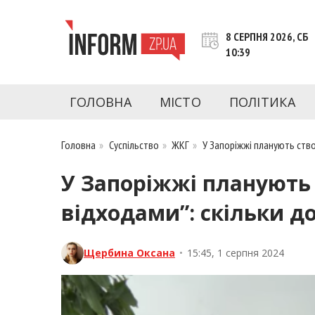
Перейти
до
8 СЕРПНЯ 2026, СБ
контенту
10:39
inform.zp.ua
INFORM.ZP.UA – це інформаційний портал 
економіки, культури, криміналу, подій, 
ГОЛОВНА
МІСТО
ПОЛІТИКА
Запоріжжя та Запорізької області на день. 
чесну аналітику. Ми дуже цінуємо наших чита
Головна
»
Суспільство
»
ЖКГ
»
У Запоріжжі планують ств
У Запоріжжі планують
відходами”: скільки д
Щербина Оксана
•
15:45, 1 серпня 2024