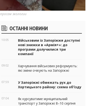
опросам экологии
ічні
ОСТАННІ НОВИНИ
віджети
10:05
Військовим із Запоріжжя доступні
нові знижки в «Армія+»: до
програми долучилися три
компанії
09:02
Харчування військових реформують:
які зміни очікують на Запоріжжі
07:59
У Запоріжжі обмежать рух до
Хортицького району: схема об’їзду
07:04
Як курсуватиме муніципальний
транспорт у Запоріжжі 8–10 серпня