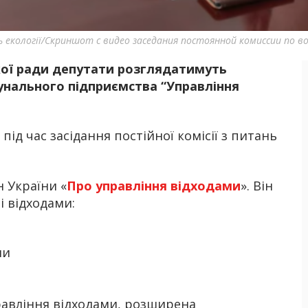
ань екології/Скриншот с видео заседания постоянной комиссии по в
ької ради депутати розглядатимуть
Б
нального підприємства “Управління
 під час засідання постійної комісії з питань
н України «
Про управління відходами
». Він
і відходами:
ми
равління відходами, розширена